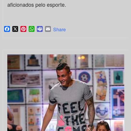
aficionados pelo esporte.
Facebook
X
Pinterest
WhatsApp
Teams
Email
Share