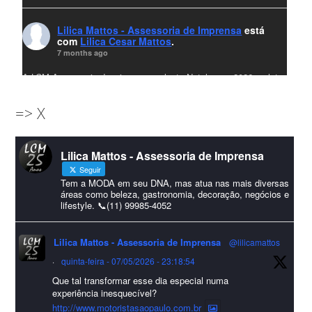
Lilica Mattos - Assessoria de Imprensa
está
com
Lilica Cesar Mattos
.
7 months ago
A LCM Assessoria deseja um excelente Natal e um 2026 repleto
de conquistas e realizações para todos clientes, jornalistas e
=> X
amigos que sempre nos acompanham!🎄✨🥂❤️
#lcmassessoria
ssessoria
#natal
#merrychristmas
#felizanonovo
Lilica Mattos - Assessoria de Imprensa
#HappyNewYear
Seguir
Foto
Tem a MODA em seu DNA, mas atua nas mais diversas
áreas como beleza, gastronomia, decoração, negócios e
lifestyle. 📞(11) 99985-4052
Visualizar no Facebook
·
Compartilhar
Lilica Mattos - Assessoria de Imprensa
@lilicamattos
Lilica Mattos - Assessoria de Imprensa
9 months ago
·
quinta-feira - 07/05/2026 - 23:18:54
Que tal transformar esse dia especial numa
A Abrafas - Associação Brasileira de Fibras Artificiais e
experiência inesquecível?
Sintéticas foi destaque na Revista Química e Derivados, na
http://www.motoristasaopaulo.com.br