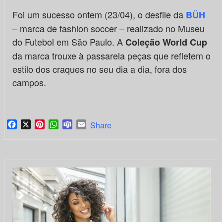
Foi um sucesso ontem (23/04), o desfile da
BÜH
– marca de fashion soccer – realizado no Museu
do Futebol em São Paulo. A
Coleção World Cup
da marca trouxe à passarela peças que refletem o
estilo dos craques no seu dia a dia, fora dos
campos.
Facebook
X
Pinterest
WhatsApp
Teams
Email
Share