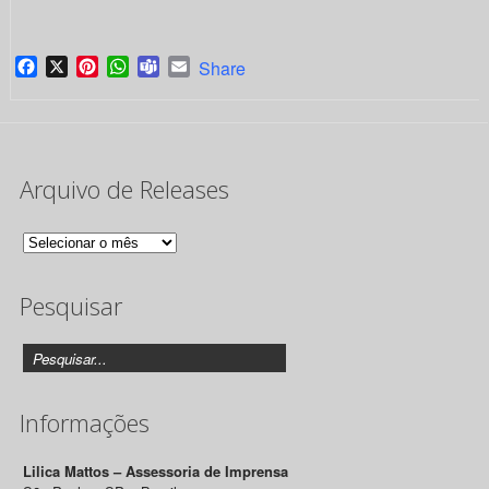
Facebook
X
Pinterest
WhatsApp
Teams
Email
Share
Arquivo de Releases
Arquivo
de
Pesquisar
Releases
Informações
Lilica Mattos – Assessoria de Imprensa