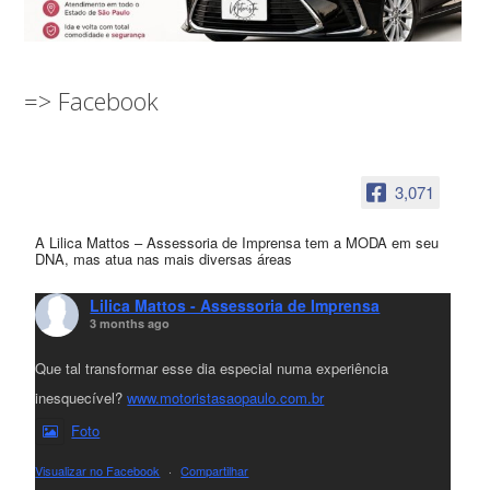
=> Facebook
3,071
A Lilica Mattos – Assessoria de Imprensa tem a MODA em seu
DNA, mas atua nas mais diversas áreas
Lilica Mattos - Assessoria de Imprensa
3 months ago
Que tal transformar esse dia especial numa experiência
inesquecível?
www.motoristasaopaulo.com.br
Foto
Visualizar no Facebook
·
Compartilhar