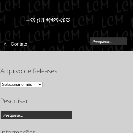
\\
Contato
Arquivo de Releases
Arquivo
de
Releases
Pesquisar
Informações