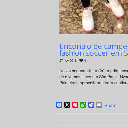
Encontro de campeõ
fashion soccer em S
27 nov 2018 ·
6
Nessa segunda-feira (26) a grife mas
de diversos times em São Paulo. Hyor
Palmeiras, aproveitaram para continu
Facebook
X
Pinterest
WhatsApp
Teams
Email
Share