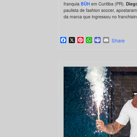
franquia
BÜH
em Curitiba (PR).
Dieg
paulista de fashion soccer, apostaram
da marca que ingressou no franchisi
Facebook
X
Pinterest
WhatsApp
Teams
Email
Share