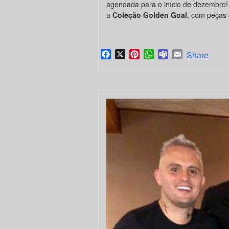
agendada para o início de dezembro!
a
Coleção Golden Goal
, com peças 
Facebook
X
Pinterest
WhatsApp
Teams
Email
Share