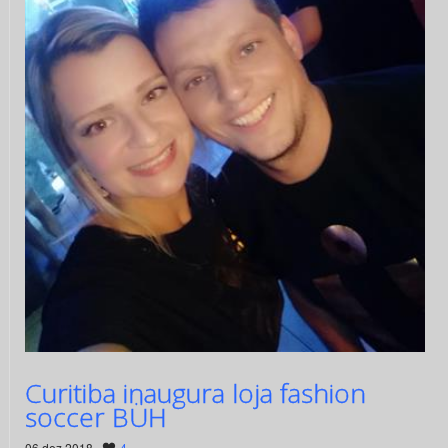
Curitiba inaugura loja fashion
soccer BÜH
06 dez 2018 ·
4