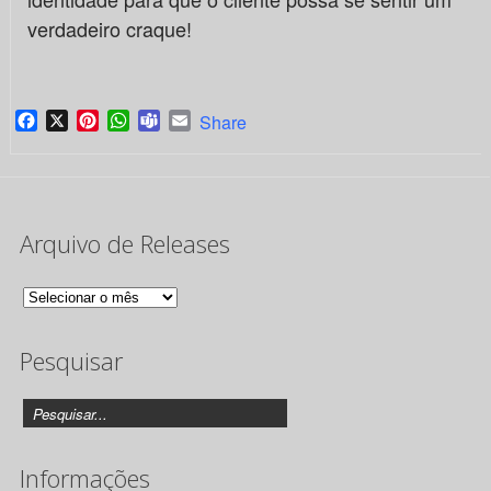
verdadeiro craque!
Facebook
X
Pinterest
WhatsApp
Teams
Email
Share
Arquivo de Releases
Arquivo
de
Pesquisar
Releases
Informações