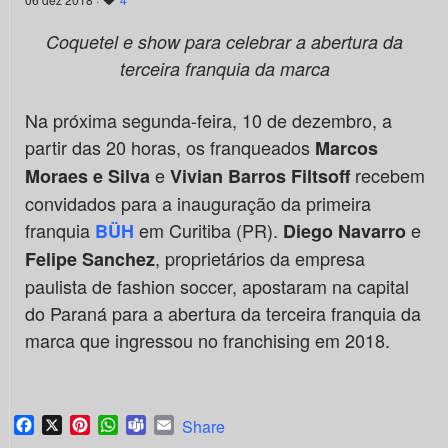
Coquetel e show para celebrar a abertura da
terceira franquia da marca
Na próxima segunda-feira, 10 de dezembro, a
partir das 20 horas, os franqueados
Marcos
e
recebem
Moraes e Silva
Vivian Barros Filtsoff
convidados para a inauguração da primeira
franquia
em Curitiba (PR).
e
BÜH
Diego Navarro
, proprietários da empresa
Felipe Sanchez
paulista de fashion soccer, apostaram na capital
do Paraná para a abertura da terceira franquia da
marca que ingressou no franchising em 2018.
Facebook
X
Pinterest
WhatsApp
Teams
Email
Share