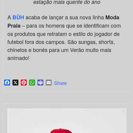
estação mais quente do ano
A
acaba de lançar a sua nova linha
BÜH
Moda
– para os homens que se identificam com
Praia
os produtos que retratam o estilo do jogador de
futebol fora dos campos. São sungas, shorts,
chinelos e bonés para um Verão muito mais
animado!
Facebook
X
Pinterest
WhatsApp
Teams
Email
Share