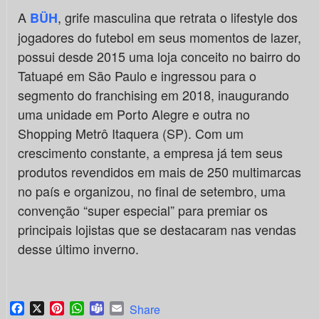
A
, grife masculina que retrata o lifestyle dos
BÜH
jogadores do futebol em seus momentos de lazer,
possui desde 2015 uma loja conceito no bairro do
Tatuapé em São Paulo e ingressou para o
segmento do franchising em 2018, inaugurando
uma unidade em Porto Alegre e outra no
Shopping Metrô Itaquera (SP). Com um
crescimento constante, a empresa já tem seus
produtos revendidos em mais de 250 multimarcas
no país e organizou, no final de setembro, uma
convenção “super especial” para premiar os
principais lojistas que se destacaram nas vendas
desse último inverno.
Facebook
X
Pinterest
WhatsApp
Teams
Email
Share