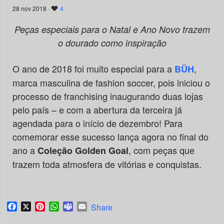
28 nov 2018 ·
4
Peças especiais para o Natal e Ano Novo trazem
o dourado como inspiração
O ano de 2018 foi muito especial para a
,
BÜH
marca masculina de fashion soccer, pois iniciou o
processo de franchising inaugurando duas lojas
pelo país – e com a abertura da terceira já
agendada para o início de dezembro! Para
comemorar esse sucesso lança agora no final do
ano a
, com peças que
Coleção Golden Goal
trazem toda atmosfera de vitórias e conquistas.
Facebook
X
Pinterest
WhatsApp
Teams
Email
Share