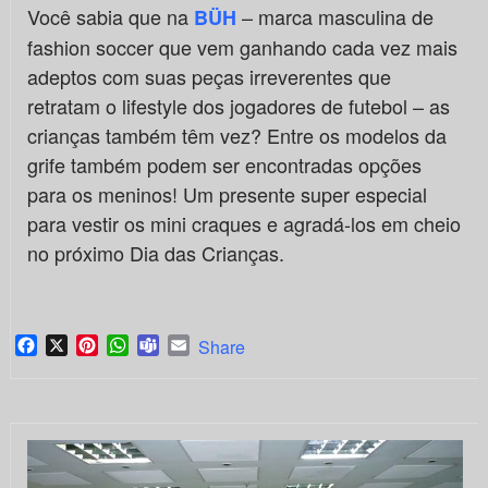
Você sabia que na
– marca masculina de
BÜH
fashion soccer que vem ganhando cada vez mais
adeptos com suas peças irreverentes que
retratam o lifestyle dos jogadores de futebol – as
crianças também têm vez? Entre os modelos da
grife também podem ser encontradas opções
para os meninos! Um presente super especial
para vestir os mini craques e agradá-los em cheio
no próximo Dia das Crianças.
Facebook
X
Pinterest
WhatsApp
Teams
Email
Share