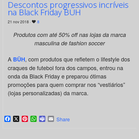
Descontos progressivos incríveis
na Black Friday BÜH
21 nov 2018 ·
8
Produtos com até 50% off nas lojas da marca
masculina de fashion soccer
A
, com produtos que refletem o lifestyle dos
BÜH
craques de futebol fora dos campos, entrou na
onda da Black Friday e preparou ótimas
promoções para quem comprar nos “vestiários”
(lojas personalizadas) da marca.
Facebook
X
Pinterest
WhatsApp
Teams
Email
Share