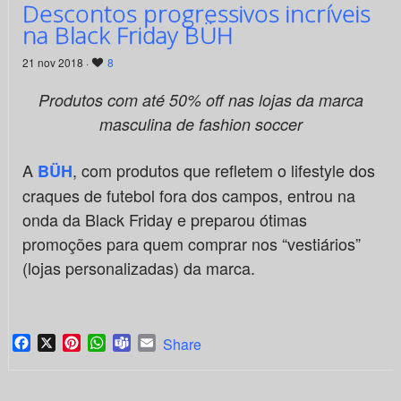
Descontos progressivos incríveis
na Black Friday BÜH
21 nov 2018 ·
8
Produtos com até 50% off nas lojas da marca
masculina de fashion soccer
A
, com produtos que refletem o lifestyle dos
BÜH
craques de futebol fora dos campos, entrou na
onda da Black Friday e preparou ótimas
promoções para quem comprar nos “vestiários”
(lojas personalizadas) da marca.
Facebook
X
Pinterest
WhatsApp
Teams
Email
Share