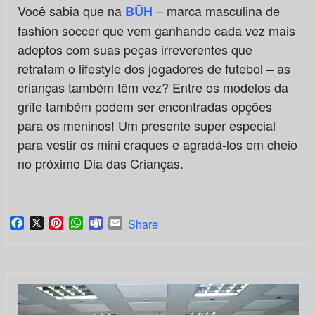
Você sabia que na
– marca masculina de
BÜH
fashion soccer que vem ganhando cada vez mais
adeptos com suas peças irreverentes que
retratam o lifestyle dos jogadores de futebol – as
crianças também têm vez? Entre os modelos da
grife também podem ser encontradas opções
para os meninos! Um presente super especial
para vestir os mini craques e agradá-los em cheio
no próximo Dia das Crianças.
Facebook
X
Pinterest
WhatsApp
Teams
Email
Share