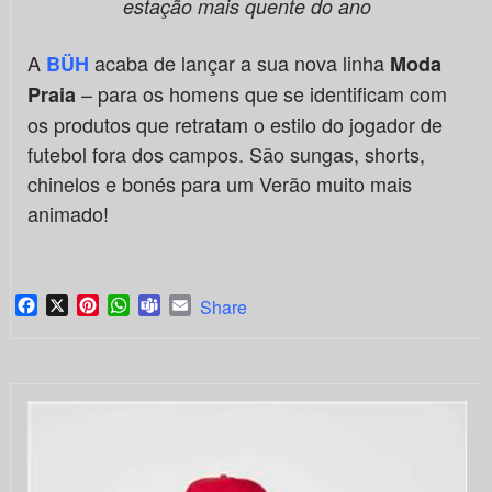
estação mais quente do ano
A
acaba de lançar a sua nova linha
BÜH
Moda
– para os homens que se identificam com
Praia
os produtos que retratam o estilo do jogador de
futebol fora dos campos. São sungas, shorts,
chinelos e bonés para um Verão muito mais
animado!
Facebook
X
Pinterest
WhatsApp
Teams
Email
Share