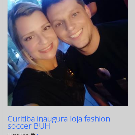
Curitiba inaugura loja fashion
soccer BÜH
06 dez 2018 ·
4