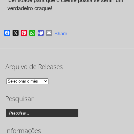
verdadeiro craque!
Facebook
X
Pinterest
WhatsApp
Teams
Email
Share
Arquivo de Releases
Arquivo
de
Pesquisar
Releases
Informações