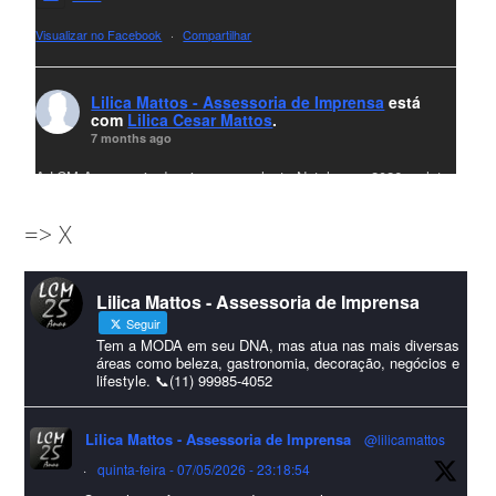
Visualizar no Facebook
·
Compartilhar
Lilica Mattos - Assessoria de Imprensa
está
com
Lilica Cesar Mattos
.
7 months ago
A LCM Assessoria deseja um excelente Natal e um 2026 repleto
de conquistas e realizações para todos clientes, jornalistas e
=> X
amigos que sempre nos acompanham!🎄✨🥂❤️
#lcmassessoria
ssessoria
#natal
#merrychristmas
#felizanonovo
Lilica Mattos - Assessoria de Imprensa
#HappyNewYear
Seguir
Foto
Tem a MODA em seu DNA, mas atua nas mais diversas
áreas como beleza, gastronomia, decoração, negócios e
lifestyle. 📞(11) 99985-4052
Visualizar no Facebook
·
Compartilhar
Lilica Mattos - Assessoria de Imprensa
@lilicamattos
Lilica Mattos - Assessoria de Imprensa
9 months ago
·
quinta-feira - 07/05/2026 - 23:18:54