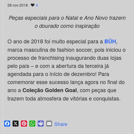
28 nov 2018 ·
4
Peças especiais para o Natal e Ano Novo trazem
o dourado como inspiração
O ano de 2018 foi muito especial para a
,
BÜH
marca masculina de fashion soccer, pois iniciou o
processo de franchising inaugurando duas lojas
pelo país – e com a abertura da terceira já
agendada para o início de dezembro! Para
comemorar esse sucesso lança agora no final do
ano a
, com peças que
Coleção Golden Goal
trazem toda atmosfera de vitórias e conquistas.
Facebook
X
Pinterest
WhatsApp
Teams
Email
Share