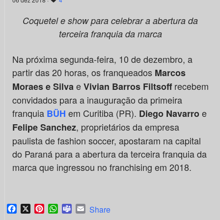
Coquetel e show para celebrar a abertura da
terceira franquia da marca
Na próxima segunda-feira, 10 de dezembro, a
partir das 20 horas, os franqueados
Marcos
e
recebem
Moraes e Silva
Vivian Barros Filtsoff
convidados para a inauguração da primeira
franquia
em Curitiba (PR).
e
BÜH
Diego Navarro
, proprietários da empresa
Felipe Sanchez
paulista de fashion soccer, apostaram na capital
do Paraná para a abertura da terceira franquia da
marca que ingressou no franchising em 2018.
Facebook
X
Pinterest
WhatsApp
Teams
Email
Share