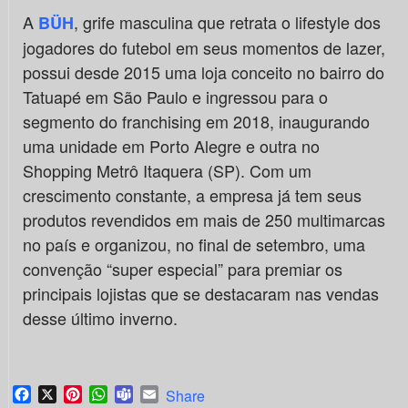
A
, grife masculina que retrata o lifestyle dos
BÜH
jogadores do futebol em seus momentos de lazer,
possui desde 2015 uma loja conceito no bairro do
Tatuapé em São Paulo e ingressou para o
segmento do franchising em 2018, inaugurando
uma unidade em Porto Alegre e outra no
Shopping Metrô Itaquera (SP). Com um
crescimento constante, a empresa já tem seus
produtos revendidos em mais de 250 multimarcas
no país e organizou, no final de setembro, uma
convenção “super especial” para premiar os
principais lojistas que se destacaram nas vendas
desse último inverno.
Facebook
X
Pinterest
WhatsApp
Teams
Email
Share