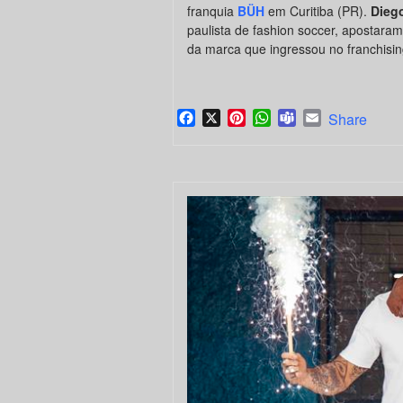
franquia
BÜH
em Curitiba (PR).
Dieg
paulista de fashion soccer, apostaram
da marca que ingressou no franchisi
Facebook
X
Pinterest
WhatsApp
Teams
Email
Share