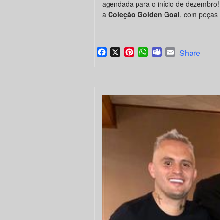
agendada para o início de dezembro!
a
Coleção Golden Goal
, com peças 
Facebook
X
Pinterest
WhatsApp
Teams
Email
Share