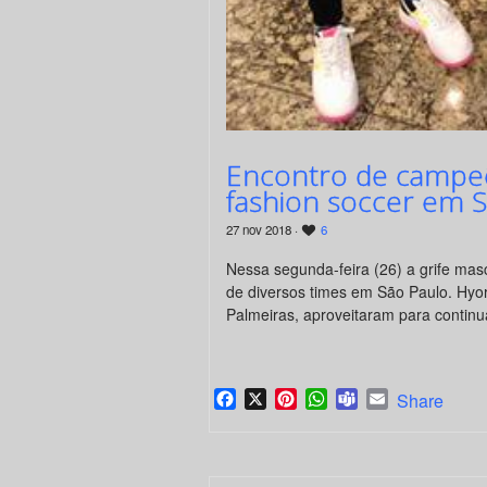
Encontro de campeõ
fashion soccer em S
27 nov 2018 ·
6
Nessa segunda-feira (26) a grife mas
de diversos times em São Paulo. Hyor
Palmeiras, aproveitaram para continu
Facebook
X
Pinterest
WhatsApp
Teams
Email
Share