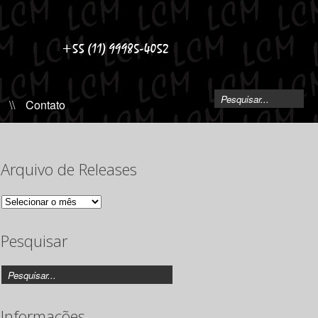
\\
Contato
Arquivo de Releases
Arquivo
de
Releases
Pesquisar
Informações