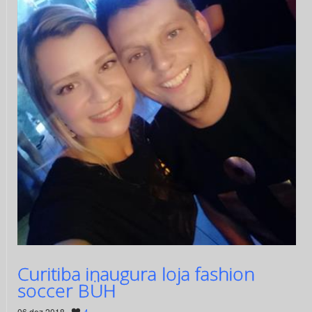
Curitiba inaugura loja fashion
soccer BÜH
06 dez 2018 ·
4