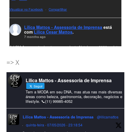
Visualizar no Facebook
·
Compartilhar
Lilica Mattos - Assessoria de Imprensa
está
com
Lilica Cesar Mattos
.
7 months ago
A LCM Assessoria deseja um excelente Natal e um 2026 repleto
de conquistas e realizações para todos clientes, jornalistas e
=> X
amigos que sempre nos acompanham!🎄✨🥂❤️
#lcmassessoria
ssessoria
#natal
#merrychristmas
#felizanonovo
Lilica Mattos - Assessoria de Imprensa
#HappyNewYear
Seguir
Foto
Tem a MODA em seu DNA, mas atua nas mais diversas
áreas como beleza, gastronomia, decoração, negócios e
lifestyle. 📞(11) 99985-4052
Visualizar no Facebook
·
Compartilhar
Lilica Mattos - Assessoria de Imprensa
@lilicamattos
Lilica Mattos - Assessoria de Imprensa
9 months ago
·
quinta-feira - 07/05/2026 - 23:18:54