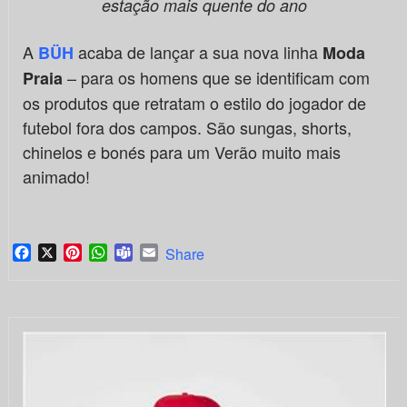
estação mais quente do ano
A
acaba de lançar a sua nova linha
BÜH
Moda
– para os homens que se identificam com
Praia
os produtos que retratam o estilo do jogador de
futebol fora dos campos. São sungas, shorts,
chinelos e bonés para um Verão muito mais
animado!
Facebook
X
Pinterest
WhatsApp
Teams
Email
Share