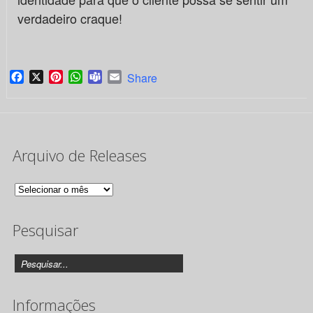
verdadeiro craque!
Facebook
X
Pinterest
WhatsApp
Teams
Email
Share
Arquivo de Releases
Arquivo
de
Pesquisar
Releases
Informações