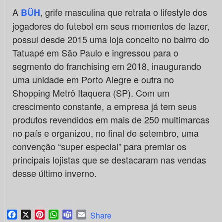
A
, grife masculina que retrata o lifestyle dos
BÜH
jogadores do futebol em seus momentos de lazer,
possui desde 2015 uma loja conceito no bairro do
Tatuapé em São Paulo e ingressou para o
segmento do franchising em 2018, inaugurando
uma unidade em Porto Alegre e outra no
Shopping Metrô Itaquera (SP). Com um
crescimento constante, a empresa já tem seus
produtos revendidos em mais de 250 multimarcas
no país e organizou, no final de setembro, uma
convenção “super especial” para premiar os
principais lojistas que se destacaram nas vendas
desse último inverno.
Facebook
X
Pinterest
WhatsApp
Teams
Email
Share