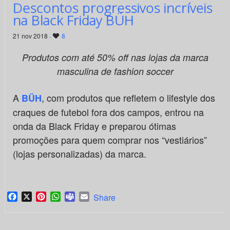
Descontos progressivos incríveis
na Black Friday BÜH
21 nov 2018 ·
8
Produtos com até 50% off nas lojas da marca
masculina de fashion soccer
A
, com produtos que refletem o lifestyle dos
BÜH
craques de futebol fora dos campos, entrou na
onda da Black Friday e preparou ótimas
promoções para quem comprar nos “vestiários”
(lojas personalizadas) da marca.
Facebook
X
Pinterest
WhatsApp
Teams
Email
Share