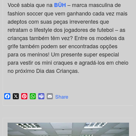
Você sabia que na
– marca masculina de
BÜH
fashion soccer que vem ganhando cada vez mais
adeptos com suas peças irreverentes que
retratam o lifestyle dos jogadores de futebol – as
crianças também têm vez? Entre os modelos da
grife também podem ser encontradas opções
para os meninos! Um presente super especial
para vestir os mini craques e agradá-los em cheio
no próximo Dia das Crianças.
Facebook
X
Pinterest
WhatsApp
Teams
Email
Share