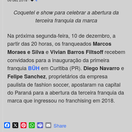
Coquetel e show para celebrar a abertura da
terceira franquia da marca
Na próxima segunda-feira, 10 de dezembro, a
partir das 20 horas, os franqueados
Marcos
e
recebem
Moraes e Silva
Vivian Barros Filtsoff
convidados para a inauguração da primeira
franquia
em Curitiba (PR).
e
BÜH
Diego Navarro
, proprietários da empresa
Felipe Sanchez
paulista de fashion soccer, apostaram na capital
do Paraná para a abertura da terceira franquia da
marca que ingressou no franchising em 2018.
Facebook
X
Pinterest
WhatsApp
Teams
Email
Share