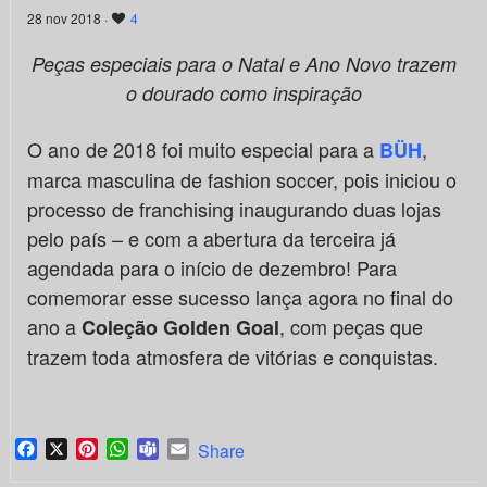
28 nov 2018 ·
4
Peças especiais para o Natal e Ano Novo trazem
o dourado como inspiração
O ano de 2018 foi muito especial para a
,
BÜH
marca masculina de fashion soccer, pois iniciou o
processo de franchising inaugurando duas lojas
pelo país – e com a abertura da terceira já
agendada para o início de dezembro! Para
comemorar esse sucesso lança agora no final do
ano a
, com peças que
Coleção Golden Goal
trazem toda atmosfera de vitórias e conquistas.
Facebook
X
Pinterest
WhatsApp
Teams
Email
Share