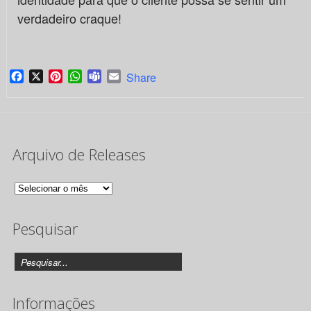
verdadeiro craque!
Facebook
X
Pinterest
WhatsApp
Teams
Email
Share
Arquivo de Releases
Arquivo
de
Pesquisar
Releases
Informações