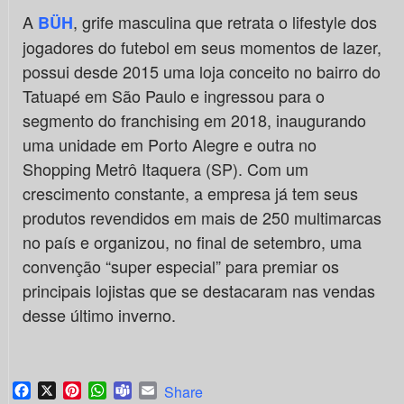
A
, grife masculina que retrata o lifestyle dos
BÜH
jogadores do futebol em seus momentos de lazer,
possui desde 2015 uma loja conceito no bairro do
Tatuapé em São Paulo e ingressou para o
segmento do franchising em 2018, inaugurando
uma unidade em Porto Alegre e outra no
Shopping Metrô Itaquera (SP). Com um
crescimento constante, a empresa já tem seus
produtos revendidos em mais de 250 multimarcas
no país e organizou, no final de setembro, uma
convenção “super especial” para premiar os
principais lojistas que se destacaram nas vendas
desse último inverno.
Facebook
X
Pinterest
WhatsApp
Teams
Email
Share