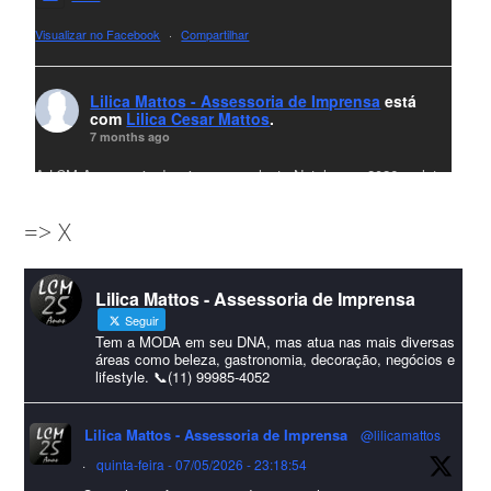
Visualizar no Facebook
·
Compartilhar
Lilica Mattos - Assessoria de Imprensa
está
com
Lilica Cesar Mattos
.
7 months ago
A LCM Assessoria deseja um excelente Natal e um 2026 repleto
de conquistas e realizações para todos clientes, jornalistas e
=> X
amigos que sempre nos acompanham!🎄✨🥂❤️
#lcmassessoria
ssessoria
#natal
#merrychristmas
#felizanonovo
Lilica Mattos - Assessoria de Imprensa
#HappyNewYear
Seguir
Foto
Tem a MODA em seu DNA, mas atua nas mais diversas
áreas como beleza, gastronomia, decoração, negócios e
lifestyle. 📞(11) 99985-4052
Visualizar no Facebook
·
Compartilhar
Lilica Mattos - Assessoria de Imprensa
@lilicamattos
Lilica Mattos - Assessoria de Imprensa
9 months ago
·
quinta-feira - 07/05/2026 - 23:18:54