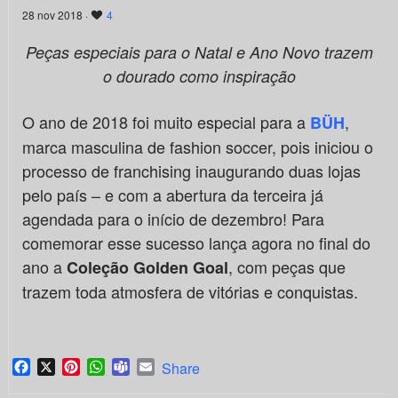
28 nov 2018 ·
4
Peças especiais para o Natal e Ano Novo trazem
o dourado como inspiração
O ano de 2018 foi muito especial para a
,
BÜH
marca masculina de fashion soccer, pois iniciou o
processo de franchising inaugurando duas lojas
pelo país – e com a abertura da terceira já
agendada para o início de dezembro! Para
comemorar esse sucesso lança agora no final do
ano a
, com peças que
Coleção Golden Goal
trazem toda atmosfera de vitórias e conquistas.
Facebook
X
Pinterest
WhatsApp
Teams
Email
Share