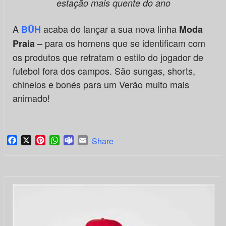
estação mais quente do ano
A
acaba de lançar a sua nova linha
BÜH
Moda
– para os homens que se identificam com
Praia
os produtos que retratam o estilo do jogador de
futebol fora dos campos. São sungas, shorts,
chinelos e bonés para um Verão muito mais
animado!
Facebook
X
Pinterest
WhatsApp
Teams
Email
Share