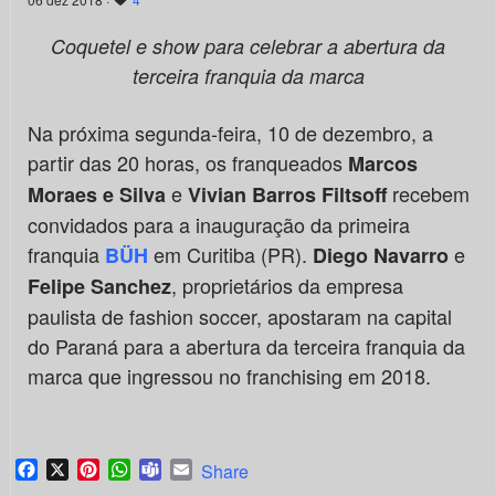
Coquetel e show para celebrar a abertura da
terceira franquia da marca
Na próxima segunda-feira, 10 de dezembro, a
partir das 20 horas, os franqueados
Marcos
e
recebem
Moraes e Silva
Vivian Barros Filtsoff
convidados para a inauguração da primeira
franquia
em Curitiba (PR).
e
BÜH
Diego Navarro
, proprietários da empresa
Felipe Sanchez
paulista de fashion soccer, apostaram na capital
do Paraná para a abertura da terceira franquia da
marca que ingressou no franchising em 2018.
Facebook
X
Pinterest
WhatsApp
Teams
Email
Share