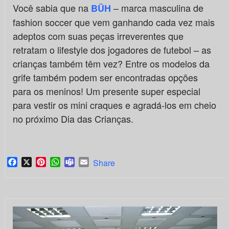
Você sabia que na
– marca masculina de
BÜH
fashion soccer que vem ganhando cada vez mais
adeptos com suas peças irreverentes que
retratam o lifestyle dos jogadores de futebol – as
crianças também têm vez? Entre os modelos da
grife também podem ser encontradas opções
para os meninos! Um presente super especial
para vestir os mini craques e agradá-los em cheio
no próximo Dia das Crianças.
Facebook
X
Pinterest
WhatsApp
Teams
Email
Share