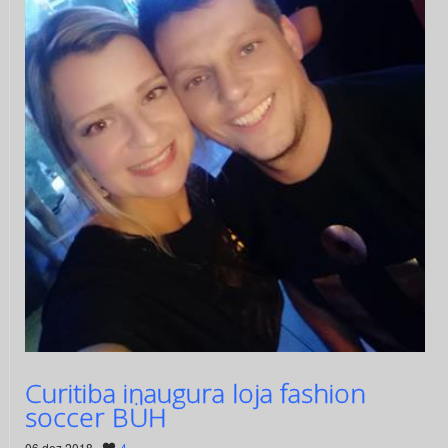
Curitiba inaugura loja fashion
soccer BÜH
06 dez 2018 ·
4