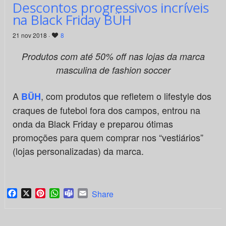
Descontos progressivos incríveis
na Black Friday BÜH
21 nov 2018 ·
8
Produtos com até 50% off nas lojas da marca
masculina de fashion soccer
A
, com produtos que refletem o lifestyle dos
BÜH
craques de futebol fora dos campos, entrou na
onda da Black Friday e preparou ótimas
promoções para quem comprar nos “vestiários”
(lojas personalizadas) da marca.
Facebook
X
Pinterest
WhatsApp
Teams
Email
Share