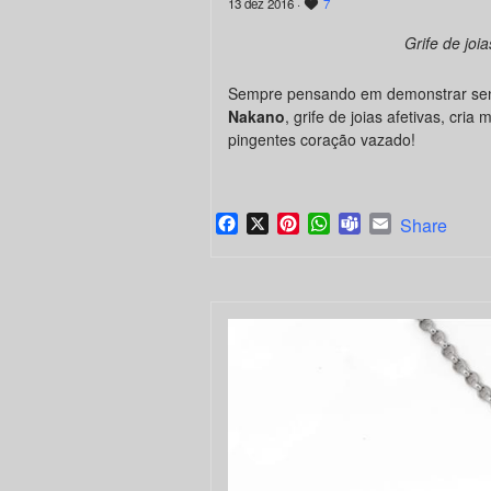
13 dez 2016 ·
7
Grife de joi
Sempre pensando em demonstrar sen
Nakano
, grife de joias afetivas, cria
pingentes coração vazado!
Facebook
X
Pinterest
WhatsApp
Teams
Email
Share