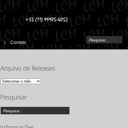
\\
Contato
Arquivo de Releases
Arquivo
de
Releases
Pesquisar
Informações