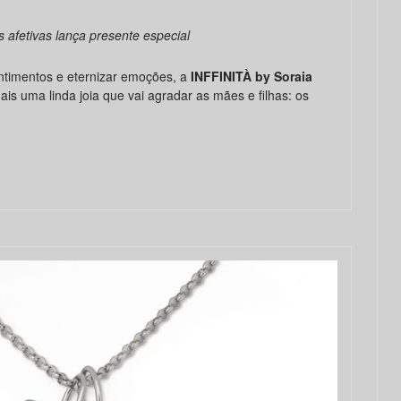
as afetivas lança presente especial
timentos e eternizar emoções, a
INFFINITÀ by Soraia
 mais uma linda joia que vai agradar as mães e filhas: os