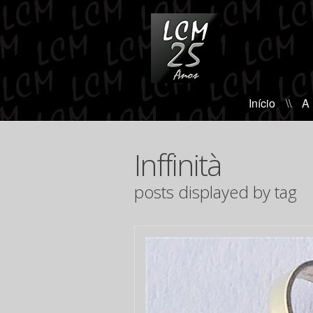
Início
\\
A
Inffinità
posts displayed by tag