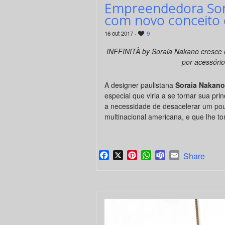
Empreendedora Sor
com novo conceito d
16 out 2017 ·
9
INFFINITÀ by Soraia Nakano cresce 
por acessório
A designer paulistana
Soraia Nakan
especial que viria a se tornar sua pr
a necessidade de desacelerar um pou
multinacional americana, e que lhe 
Facebook
X
Pinterest
WhatsApp
Teams
Email
Share