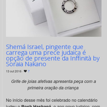
Shemá Israel, pingente que
carrega uma prece judaica é
opção de presente da Inffinità by
Soraia Nakano
13 out 2016 ·
7
Grife de joias afetivas apresenta peça com a
primeira oração da criança
No início desse mês foi celebrado no calendário
judeu o
, o ano novo judaico, com
Rosh Hashaná