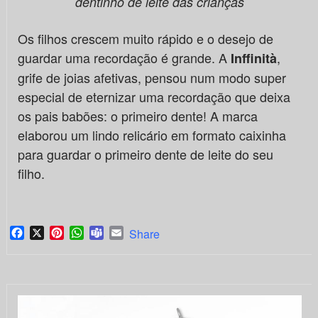
dentinho de leite das crianças
Os filhos crescem muito rápido e o desejo de
guardar uma recordação é grande. A
,
Inffinità
grife de joias afetivas, pensou num modo super
especial de eternizar uma recordação que deixa
os pais babões: o primeiro dente! A marca
elaborou um lindo relicário em formato caixinha
para guardar o primeiro dente de leite do seu
filho.
Facebook
X
Pinterest
WhatsApp
Teams
Email
Share