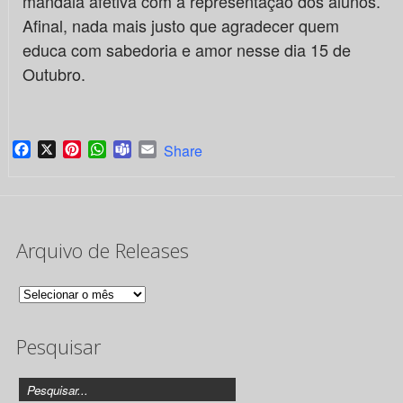
mandala afetiva com a representação dos alunos.
Afinal, nada mais justo que agradecer quem
educa com sabedoria e amor nesse dia 15 de
Outubro.
Facebook
X
Pinterest
WhatsApp
Teams
Email
Share
Arquivo de Releases
Arquivo
de
Pesquisar
Releases