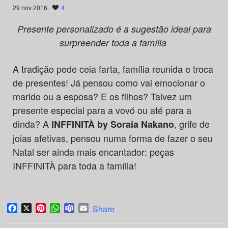
29 nov 2016 ·
4
Presente personalizado é a sugestão ideal para
surpreender toda a família
A tradição pede ceia farta, família reunida e troca
de presentes! Já pensou como vai emocionar o
marido ou a esposa? E os filhos? Talvez um
presente especial para a vovó ou até para a
dinda? A
, grife de
INFFINITÀ by Soraia Nakano
joias afetivas, pensou numa forma de fazer o seu
Natal ser ainda mais encantador: peças
INFFINITÀ para toda a família!
Facebook
X
Pinterest
WhatsApp
Teams
Email
Share