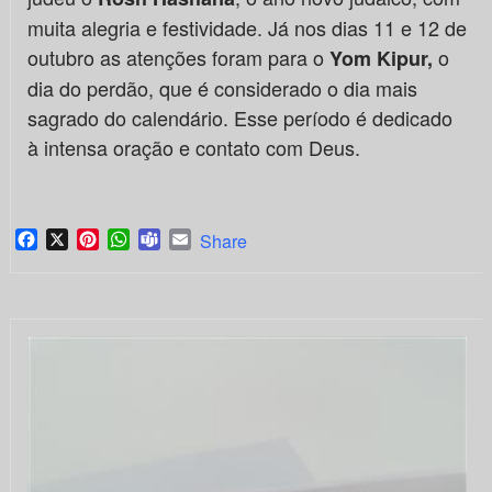
muita alegria e festividade. Já nos dias 11 e 12 de
outubro as atenções foram para o
o
Yom Kipur,
dia do perdão, que é considerado o dia mais
sagrado do calendário. Esse período é dedicado
à intensa oração e contato com Deus.
Facebook
X
Pinterest
WhatsApp
Teams
Email
Share