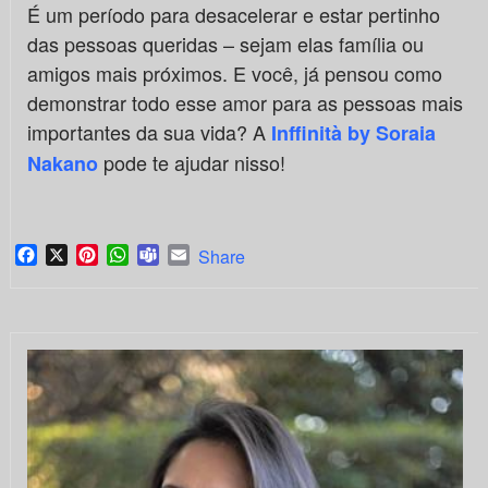
É um período para desacelerar e estar pertinho
das pessoas queridas – sejam elas família ou
amigos mais próximos. E você, já pensou como
demonstrar todo esse amor para as pessoas mais
importantes da sua vida? A
Inffinità by Soraia
pode te ajudar nisso!
Nakano
Facebook
X
Pinterest
WhatsApp
Teams
Email
Share