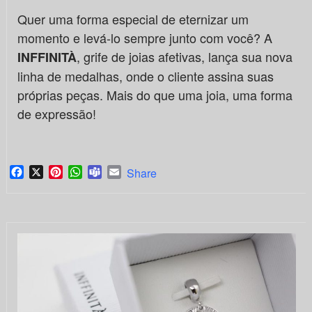
Quer uma forma especial de eternizar um
momento e levá-lo sempre junto com você? A
, grife de joias afetivas, lança sua nova
INFFINITÀ
linha de medalhas, onde o cliente assina suas
próprias peças. Mais do que uma joia, uma forma
de expressão!
Facebook
X
Pinterest
WhatsApp
Teams
Email
Share