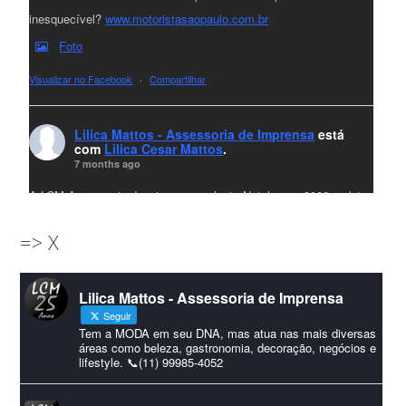
inesquecível?
www.motoristasaopaulo.com.br
Foto
Visualizar no Facebook
·
Compartilhar
Lilica Mattos - Assessoria de Imprensa
está
com
Lilica Cesar Mattos
.
7 months ago
A LCM Assessoria deseja um excelente Natal e um 2026 repleto
de conquistas e realizações para todos clientes, jornalistas e
=> X
amigos que sempre nos acompanham!🎄✨🥂❤️
#lcmassessoria
ssessoria
#natal
#merrychristmas
#felizanonovo
Lilica Mattos - Assessoria de Imprensa
#HappyNewYear
Seguir
Foto
Tem a MODA em seu DNA, mas atua nas mais diversas
áreas como beleza, gastronomia, decoração, negócios e
lifestyle. 📞(11) 99985-4052
Visualizar no Facebook
·
Compartilhar