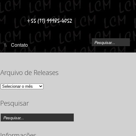
\\
Contato
Arquivo de Releases
Arquivo
de
Releases
Pesquisar
Informações