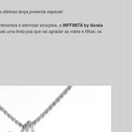
as afetivas lança presente especial
timentos e eternizar emoções, a
INFFINITÀ by Soraia
 mais uma linda joia que vai agradar as mães e filhas: os