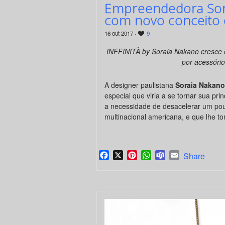
Empreendedora Sor
com novo conceito d
16 out 2017 ·
9
INFFINITÀ by Soraia Nakano cresce 
por acessório
A designer paulistana
Soraia Nakan
especial que viria a se tornar sua pr
a necessidade de desacelerar um pou
multinacional americana, e que lhe 
Facebook
X
Pinterest
WhatsApp
Teams
Email
Share