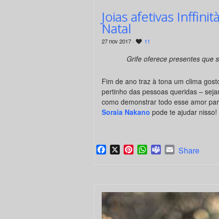
Joias afetivas Inff
Natal
27 nov 2017 ·
11
Grife oferece presentes que 
Fim de ano traz à tona um clima gost
pertinho das pessoas queridas – seja
como demonstrar todo esse amor par
Soraia Nakano
pode te ajudar nisso!
Facebook
X
Pinterest
WhatsApp
Teams
Email
Share