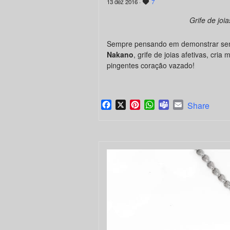
13 dez 2016 ·
7
Grife de joi
Sempre pensando em demonstrar sen
Nakano
, grife de joias afetivas, cria
pingentes coração vazado!
Facebook
X
Pinterest
WhatsApp
Teams
Email
Share