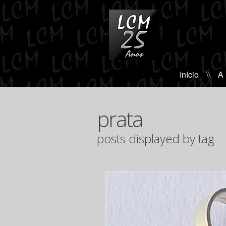
Início
\\
A
prata
posts displayed by tag