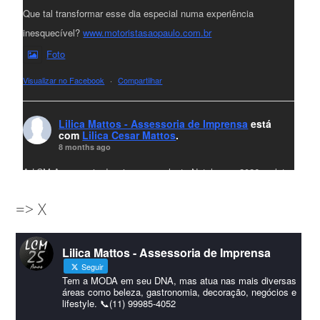
Que tal transformar esse dia especial numa experiência
inesquecível?
www.motoristasaopaulo.com.br
Foto
Visualizar no Facebook
·
Compartilhar
Lilica Mattos - Assessoria de Imprensa
está
com
Lilica Cesar Mattos
.
8 months ago
A LCM Assessoria deseja um excelente Natal e um 2026 repleto
de conquistas e realizações para todos clientes, jornalistas e
=> X
amigos que sempre nos acompanham!🎄✨🥂❤️
#lcmassessoria
ssessoria
#natal
#merrychristmas
#felizanonovo
Lilica Mattos - Assessoria de Imprensa
#HappyNewYear
Seguir
Foto
Tem a MODA em seu DNA, mas atua nas mais diversas
áreas como beleza, gastronomia, decoração, negócios e
lifestyle. 📞(11) 99985-4052
Visualizar no Facebook
·
Compartilhar