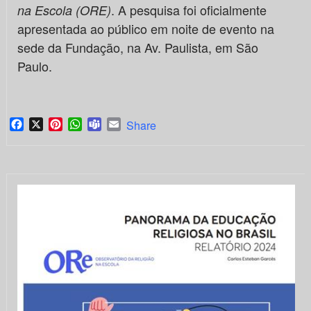
. A pesquisa foi oficialmente
na Escola (ORE)
apresentada ao público em noite de evento na
sede da Fundação, na Av. Paulista, em São
Paulo.
Facebook
X
Pinterest
WhatsApp
Teams
Email
Share