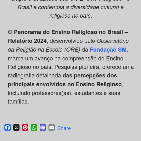
Brasil e contempla a diversidade cultural e
.
religiosa no país
O
Panorama do Ensino Religioso no Brasil –
, desenvolvido pelo
Relatório 2024
Observatório
da
,
da Religião na Escola (ORE)
Fundação SM
marca um avanço na compreensão do Ensino
Religioso no país. Pesquisa pioneira, oferece uma
radiografia detalhada
das percepções dos
,
principais envolvidos no Ensino Religioso
incluindo professores(as), estudantes e suas
famílias.
Facebook
X
Pinterest
WhatsApp
Teams
Email
Share