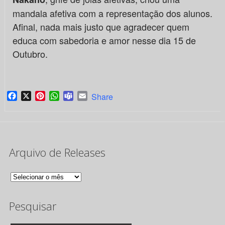
mandala afetiva com a representação dos alunos.
Afinal, nada mais justo que agradecer quem
educa com sabedoria e amor nesse dia 15 de
Outubro.
Facebook
X
Pinterest
WhatsApp
Teams
Email
Share
Arquivo de Releases
Arquivo
de
Pesquisar
Releases