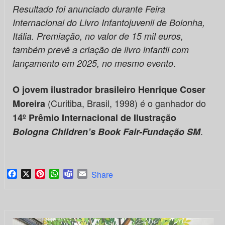
Resultado foi anunciado durante Feira
Internacional do Livro Infantojuvenil de Bolonha,
Itália. Premiação, no valor de 15 mil euros,
também prevê a criação de livro infantil com
.
lançamento em 2025, no mesmo evento
O jovem ilustrador brasileiro Henrique Coser
(Curitiba, Brasil, 1998) é o ganhador do
Moreira
14º
Prêmio Internacional de Ilustração
.
Bologna Children’s Book Fair-Fundação SM
Facebook
X
Pinterest
WhatsApp
Teams
Email
Share