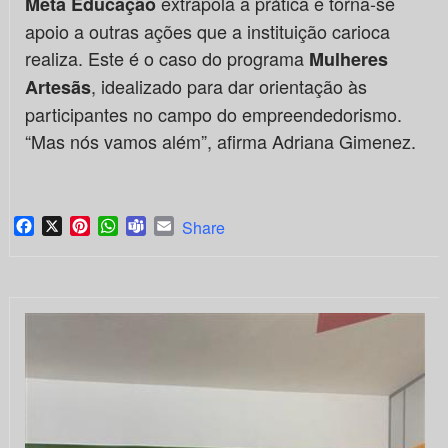
extrapola a prática e torna-se
Meta Educação
apoio a outras ações que a instituição carioca
realiza. Este é o caso do programa
Mulheres
, idealizado para dar orientação às
Artesãs
participantes no campo do empreendedorismo.
“Mas nós vamos além”, afirma Adriana Gimenez.
Facebook
X
Pinterest
WhatsApp
Teams
Email
Share