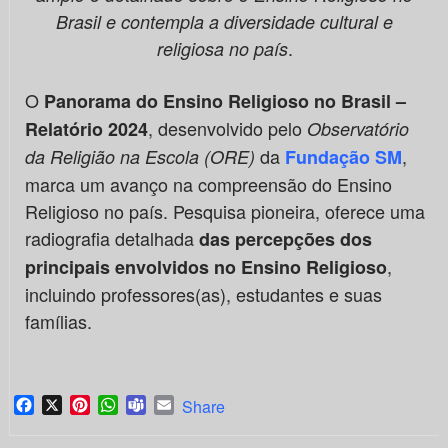
Brasil e contempla a diversidade cultural e
.
religiosa no país
O
Panorama do Ensino Religioso no Brasil –
, desenvolvido pelo
Relatório 2024
Observatório
da
,
da Religião na Escola (ORE)
Fundação SM
marca um avanço na compreensão do Ensino
Religioso no país. Pesquisa pioneira, oferece uma
radiografia detalhada
das percepções dos
,
principais envolvidos no Ensino Religioso
incluindo professores(as), estudantes e suas
famílias.
Facebook
X
Pinterest
WhatsApp
Teams
Email
Share