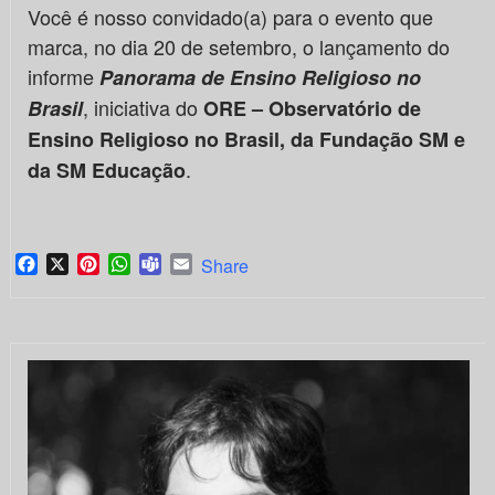
Você é nosso convidado(a) para o evento que
marca, no dia 20 de setembro, o lançamento do
informe
Panorama de Ensino Religioso no
, iniciativa do
Brasil
ORE – Observatório de
Ensino Religioso no Brasil, da Fundação SM e
.
da SM Educação
Facebook
X
Pinterest
WhatsApp
Teams
Email
Share