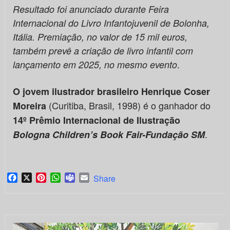
Resultado foi anunciado durante Feira
Internacional do Livro Infantojuvenil de Bolonha,
Itália. Premiação, no valor de 15 mil euros,
também prevê a criação de livro infantil com
.
lançamento em 2025, no mesmo evento
O jovem ilustrador brasileiro Henrique Coser
(Curitiba, Brasil, 1998) é o ganhador do
Moreira
14º
Prêmio Internacional de Ilustração
.
Bologna Children’s Book Fair-Fundação SM
Facebook
X
Pinterest
WhatsApp
Teams
Email
Share