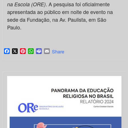
. A pesquisa foi oficialmente
na Escola (ORE)
apresentada ao público em noite de evento na
sede da Fundação, na Av. Paulista, em São
Paulo.
Facebook
X
Pinterest
WhatsApp
Teams
Email
Share