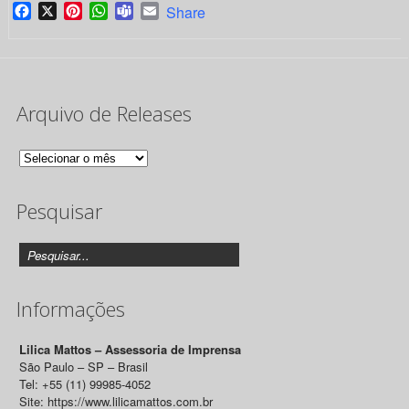
Facebook
X
Pinterest
WhatsApp
Teams
Email
Share
Arquivo de Releases
Arquivo
de
Pesquisar
Releases
Informações
Lilica Mattos – Assessoria de Imprensa
São Paulo – SP – Brasil
Tel: +55 (11) 99985-4052
Site: https://www.lilicamattos.com.br