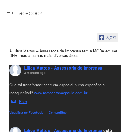
=> Facebook
3,071
A Lilica Mattos – Assessoria de Imprensa tem a MODA em seu
DNA, mas atua nas mais diversas áreas
Lilica Mattos - Assessoria de Imprensa
3 months ago
Que tal transformar esse dia especial numa experiência
inesquecível?
www.motoristasaopaulo.com.br
Foto
Visualizar no Facebook
·
Compartilhar
Lilica Mattos - Assessoria de Imprensa
está