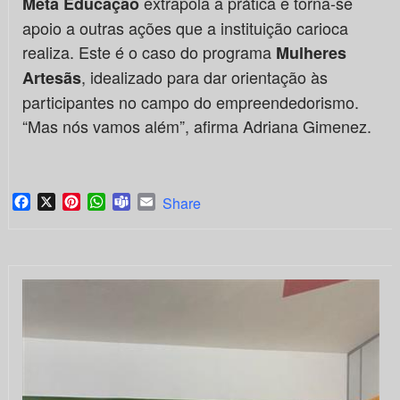
extrapola a prática e torna-se
Meta Educação
apoio a outras ações que a instituição carioca
realiza. Este é o caso do programa
Mulheres
, idealizado para dar orientação às
Artesãs
participantes no campo do empreendedorismo.
“Mas nós vamos além”, afirma Adriana Gimenez.
Facebook
X
Pinterest
WhatsApp
Teams
Email
Share