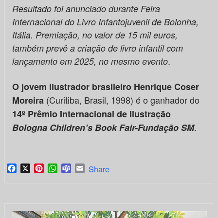
Resultado foi anunciado durante Feira
Internacional do Livro Infantojuvenil de Bolonha,
Itália. Premiação, no valor de 15 mil euros,
também prevê a criação de livro infantil com
.
lançamento em 2025, no mesmo evento
O jovem ilustrador brasileiro Henrique Coser
(Curitiba, Brasil, 1998) é o ganhador do
Moreira
14º
Prêmio Internacional de Ilustração
.
Bologna Children’s Book Fair-Fundação SM
Facebook
X
Pinterest
WhatsApp
Teams
Email
Share