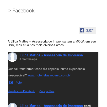
=> Facebook
3,071
A Lilica Mattos – Assessoria de Imprensa tem a MODA em seu
DNA, mas atua nas mais diversas áreas
Lilica Mattos - Assessoria de Imprensa
3 months ago
Que tal transformar esse dia especial numa experiência
inesquecível?
www.motoristasaopaulo.com.br
Foto
Visualizar no Facebook
·
Compartilhar
Lilica Mattos - Assessoria de Imprensa
está