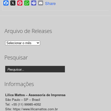
Facebook
X
Pinterest
WhatsApp
Teams
Email
Share
Arquivo de Releases
Arquivo
de
Pesquisar
Releases
Informações
Lilica Mattos – Assessoria de Imprensa
São Paulo – SP – Brasil
Tel: +55 (11) 99985-4052
Site: https://www.lilicamattos.com.br