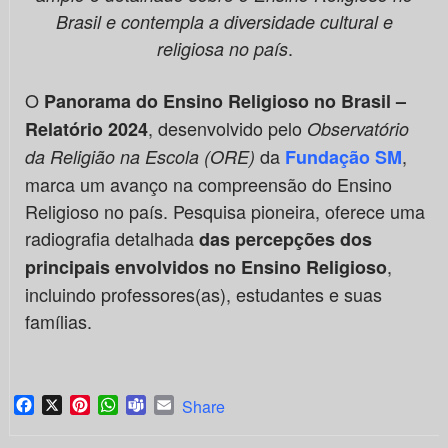
Brasil e contempla a diversidade cultural e
.
religiosa no país
O
Panorama do Ensino Religioso no Brasil –
, desenvolvido pelo
Relatório 2024
Observatório
da
,
da Religião na Escola (ORE)
Fundação SM
marca um avanço na compreensão do Ensino
Religioso no país. Pesquisa pioneira, oferece uma
radiografia detalhada
das percepções dos
,
principais envolvidos no Ensino Religioso
incluindo professores(as), estudantes e suas
famílias.
Facebook
X
Pinterest
WhatsApp
Teams
Email
Share