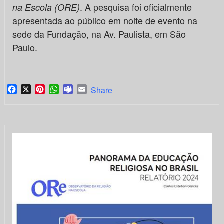
. A pesquisa foi oficialmente
na Escola (ORE)
apresentada ao público em noite de evento na
sede da Fundação, na Av. Paulista, em São
Paulo.
Facebook
X
Pinterest
WhatsApp
Teams
Email
Share