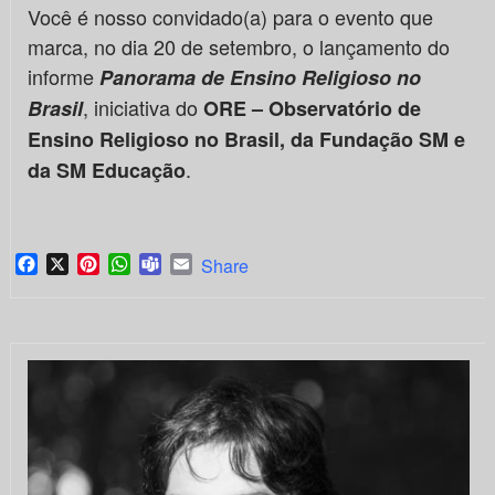
Você é nosso convidado(a) para o evento que
marca, no dia 20 de setembro, o lançamento do
informe
Panorama de Ensino Religioso no
, iniciativa do
Brasil
ORE – Observatório de
Ensino Religioso no Brasil, da Fundação SM e
.
da SM Educação
Facebook
X
Pinterest
WhatsApp
Teams
Email
Share