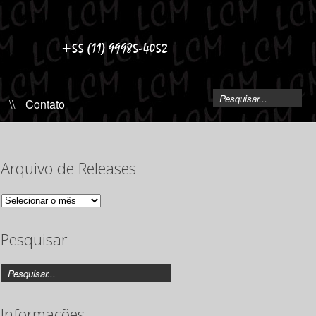
\\
Contato
Arquivo de Releases
Arquivo
de
Releases
Pesquisar
Informações