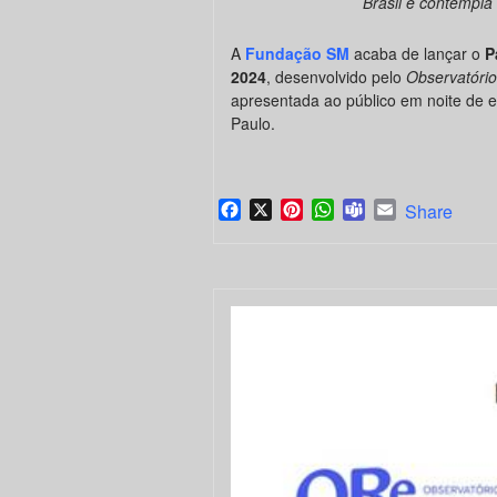
Brasil e contempla 
A
Fundação SM
acaba de lançar o
P
2024
, desenvolvido pelo
Observatório
apresentada ao público em noite de 
Paulo.
Facebook
X
Pinterest
WhatsApp
Teams
Email
Share