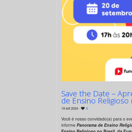
Save the Date – Ap
de Ensino Religioso 
19 set 2024 ·
5
Você é nosso convidado(a) para o ev
informe
Panorama de Ensino Religi
Ensino Religioso no Brasil, da F