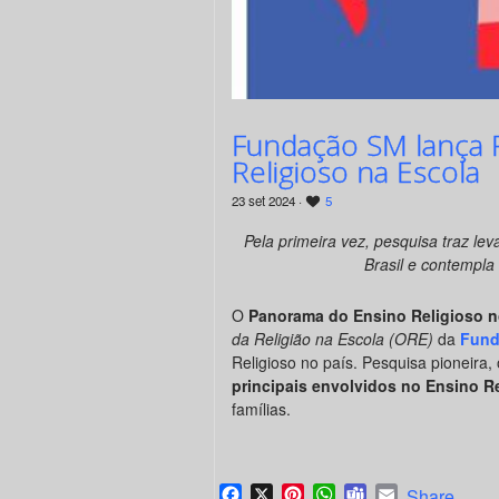
Fundação SM lança R
Religioso na Escola
23 set 2024 ·
5
Pela primeira vez, pesquisa traz le
Brasil e contempla 
O
Panorama do Ensino Religioso no
da Religião na Escola (ORE)
da
Fund
Religioso no país. Pesquisa pioneira
principais envolvidos no Ensino R
famílias.
Facebook
X
Pinterest
WhatsApp
Teams
Email
Share