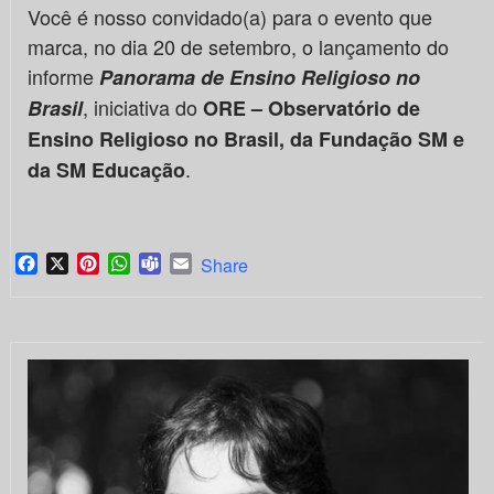
Você é nosso convidado(a) para o evento que
marca, no dia 20 de setembro, o lançamento do
informe
Panorama de Ensino Religioso no
, iniciativa do
Brasil
ORE – Observatório de
Ensino Religioso no Brasil, da Fundação SM e
.
da SM Educação
Facebook
X
Pinterest
WhatsApp
Teams
Email
Share