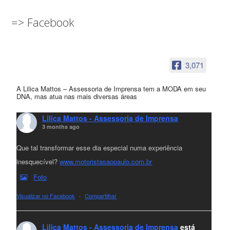
=> Facebook
3,071
A Lilica Mattos – Assessoria de Imprensa tem a MODA em seu
DNA, mas atua nas mais diversas áreas
Lilica Mattos - Assessoria de Imprensa
3 months ago
Que tal transformar esse dia especial numa experiência
inesquecível?
www.motoristasaopaulo.com.br
Foto
Visualizar no Facebook
·
Compartilhar
Lilica Mattos - Assessoria de Imprensa
está