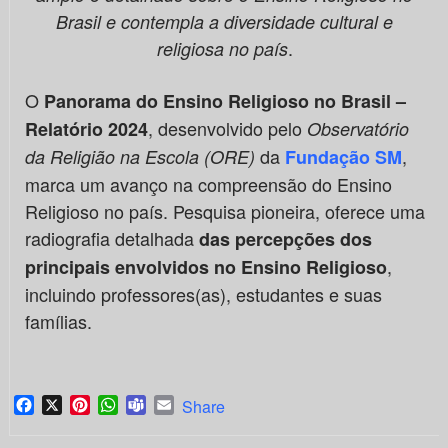
Brasil e contempla a diversidade cultural e
.
religiosa no país
O
Panorama do Ensino Religioso no Brasil –
, desenvolvido pelo
Relatório 2024
Observatório
da
,
da Religião na Escola (ORE)
Fundação SM
marca um avanço na compreensão do Ensino
Religioso no país. Pesquisa pioneira, oferece uma
radiografia detalhada
das percepções dos
,
principais envolvidos no Ensino Religioso
incluindo professores(as), estudantes e suas
famílias.
Facebook
X
Pinterest
WhatsApp
Teams
Email
Share