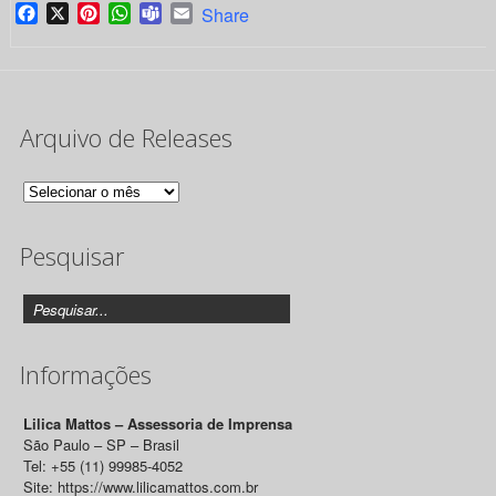
Facebook
X
Pinterest
WhatsApp
Teams
Email
Share
Arquivo de Releases
Arquivo
de
Pesquisar
Releases
Informações
Lilica Mattos – Assessoria de Imprensa
São Paulo – SP – Brasil
Tel: +55 (11) 99985-4052
Site: https://www.lilicamattos.com.br