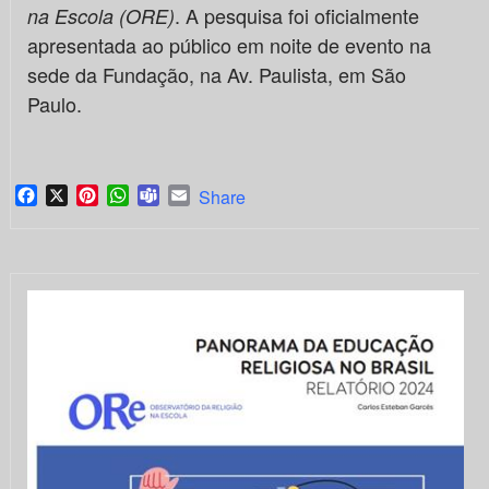
. A pesquisa foi oficialmente
na Escola (ORE)
apresentada ao público em noite de evento na
sede da Fundação, na Av. Paulista, em São
Paulo.
Facebook
X
Pinterest
WhatsApp
Teams
Email
Share