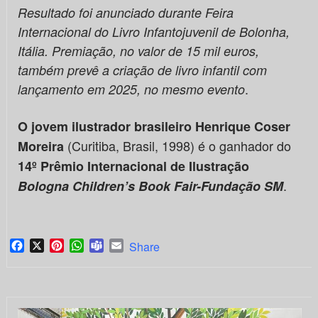
Resultado foi anunciado durante Feira
Internacional do Livro Infantojuvenil de Bolonha,
Itália. Premiação, no valor de 15 mil euros,
também prevê a criação de livro infantil com
.
lançamento em 2025, no mesmo evento
O jovem ilustrador brasileiro Henrique Coser
(Curitiba, Brasil, 1998) é o ganhador do
Moreira
14º
Prêmio Internacional de Ilustração
.
Bologna Children’s Book Fair-Fundação SM
Facebook
X
Pinterest
WhatsApp
Teams
Email
Share