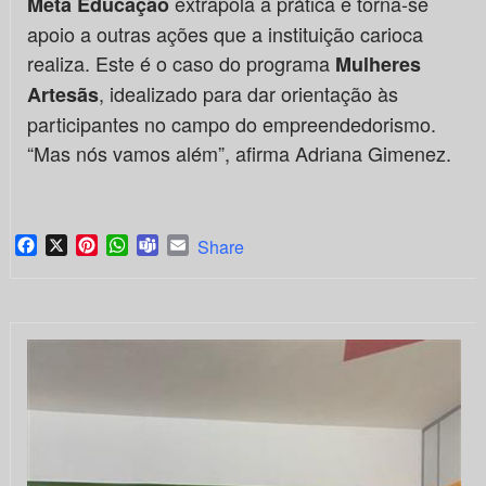
extrapola a prática e torna-se
Meta Educação
apoio a outras ações que a instituição carioca
realiza. Este é o caso do programa
Mulheres
, idealizado para dar orientação às
Artesãs
participantes no campo do empreendedorismo.
“Mas nós vamos além”, afirma Adriana Gimenez.
Facebook
X
Pinterest
WhatsApp
Teams
Email
Share