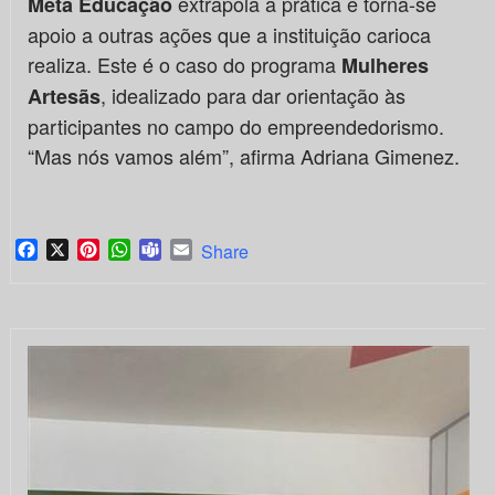
extrapola a prática e torna-se
Meta Educação
apoio a outras ações que a instituição carioca
realiza. Este é o caso do programa
Mulheres
, idealizado para dar orientação às
Artesãs
participantes no campo do empreendedorismo.
“Mas nós vamos além”, afirma Adriana Gimenez.
Facebook
X
Pinterest
WhatsApp
Teams
Email
Share