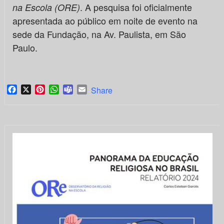
. A pesquisa foi oficialmente
na Escola (ORE)
apresentada ao público em noite de evento na
sede da Fundação, na Av. Paulista, em São
Paulo.
Facebook
X
Pinterest
WhatsApp
Teams
Email
Share