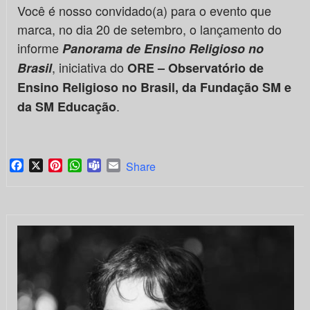
Você é nosso convidado(a) para o evento que
marca, no dia 20 de setembro, o lançamento do
informe
Panorama de Ensino Religioso no
, iniciativa do
Brasil
ORE – Observatório de
Ensino Religioso no Brasil, da Fundação SM e
.
da SM Educação
Facebook
X
Pinterest
WhatsApp
Teams
Email
Share