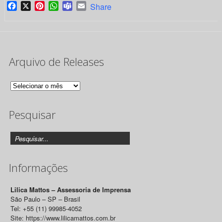
Facebook
X
Pinterest
WhatsApp
Teams
Email
Share
Arquivo de Releases
Arquivo
de
Pesquisar
Releases
Informações
Lilica Mattos – Assessoria de Imprensa
São Paulo – SP – Brasil
Tel: +55 (11) 99985-4052
Site: https://www.lilicamattos.com.br