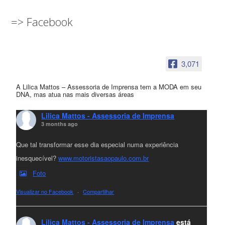
=> Facebook
3,071
A Lilica Mattos – Assessoria de Imprensa tem a MODA em seu
DNA, mas atua nas mais diversas áreas
Lilica Mattos - Assessoria de Imprensa
3 months ago
Que tal transformar esse dia especial numa experiência
inesquecível?
www.motoristasaopaulo.com.br
Foto
Visualizar no Facebook
·
Compartilhar
Lilica Mattos - Assessoria de Imprensa
está