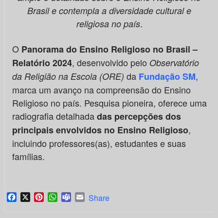
Brasil e contempla a diversidade cultural e
.
religiosa no país
O
Panorama do Ensino Religioso no Brasil –
, desenvolvido pelo
Relatório 2024
Observatório
da
,
da Religião na Escola (ORE)
Fundação SM
marca um avanço na compreensão do Ensino
Religioso no país. Pesquisa pioneira, oferece uma
radiografia detalhada
das percepções dos
,
principais envolvidos no Ensino Religioso
incluindo professores(as), estudantes e suas
famílias.
Facebook
X
Pinterest
WhatsApp
Teams
Email
Share