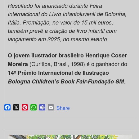
Resultado foi anunciado durante Feira
Internacional do Livro Infantojuvenil de Bolonha,
Itália. Premiação, no valor de 15 mil euros,
também prevê a criação de livro infantil com
.
lançamento em 2025, no mesmo evento
O jovem ilustrador brasileiro Henrique Coser
(Curitiba, Brasil, 1998) é o ganhador do
Moreira
14º
Prêmio Internacional de Ilustração
.
Bologna Children’s Book Fair-Fundação SM
Facebook
X
Pinterest
WhatsApp
Teams
Email
Share