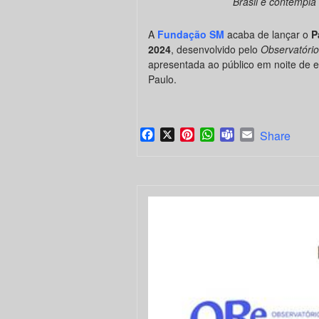
Brasil e contempla 
A
Fundação SM
acaba de lançar o
P
2024
, desenvolvido pelo
Observatório
apresentada ao público em noite de 
Paulo.
Facebook
X
Pinterest
WhatsApp
Teams
Email
Share