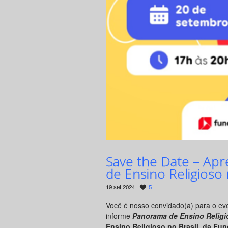
Save the Date – Ap
de Ensino Religioso 
19 set 2024 ·
5
Você é nosso convidado(a) para o ev
informe
Panorama de Ensino Religi
Ensino Religioso no Brasil, da F