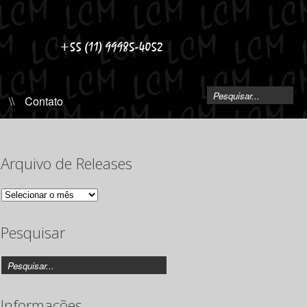
\\
Contato
Arquivo de Releases
Arquivo
de
Releases
Pesquisar
Informações