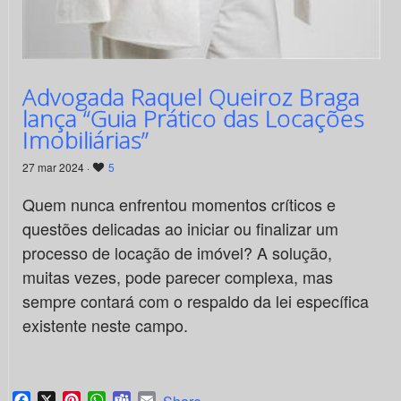
Advogada Raquel Queiroz Braga
lança “Guia Prático das Locações
Imobiliárias”
27 mar 2024 ·
5
Quem nunca enfrentou momentos críticos e
questões delicadas ao iniciar ou finalizar um
processo de locação de imóvel? A solução,
muitas vezes, pode parecer complexa, mas
sempre contará com o respaldo da lei específica
existente neste campo.
Facebook
X
Pinterest
WhatsApp
Teams
Email