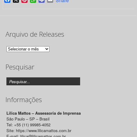
Share
Arquivo de Releases
Arquivo
de
Pesquisar
Releases
Informações
Lilica Mattos – Assessoria de Imprensa
São Paulo – SP – Brasil
Tel: +55 (11) 99985-4052
Site: https://www.lilicamattos.com.br
E-mail: lilica@lilicamattos.com.br