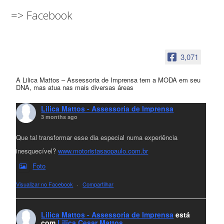
=> Facebook
3,071
A Lilica Mattos – Assessoria de Imprensa tem a MODA em seu
DNA, mas atua nas mais diversas áreas
Lilica Mattos - Assessoria de Imprensa
3 months ago
Que tal transformar esse dia especial numa experiência
inesquecível?
www.motoristasaopaulo.com.br
Foto
Visualizar no Facebook
·
Compartilhar
Lilica Mattos - Assessoria de Imprensa
está
com
Lilica Cesar Mattos
.