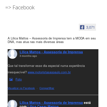
=> Facebook
3,071
A Lilica Mattos – Assessoria de Imprensa tem a MODA em seu
DNA, mas atua nas mais diversas áreas
Lilica Mattos - Assessoria de Imprensa
3 months ago
Que tal transformar esse dia especial numa experiência
inesquecível?
www.motoristasaopaulo.com.br
Foto
Visualizar no Facebook
·
Compartilhar
Lilica Mattos - Assessoria de Imprensa
está
com
Lilica Cesar Mattos
.