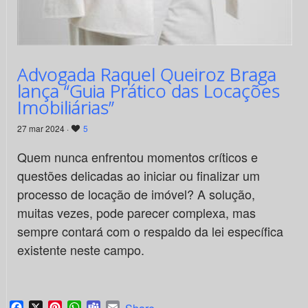
Advogada Raquel Queiroz Braga
lança “Guia Prático das Locações
Imobiliárias”
27 mar 2024 ·
5
Quem nunca enfrentou momentos críticos e
questões delicadas ao iniciar ou finalizar um
processo de locação de imóvel? A solução,
muitas vezes, pode parecer complexa, mas
sempre contará com o respaldo da lei específica
existente neste campo.
Facebook
X
Pinterest
WhatsApp
Teams
Email