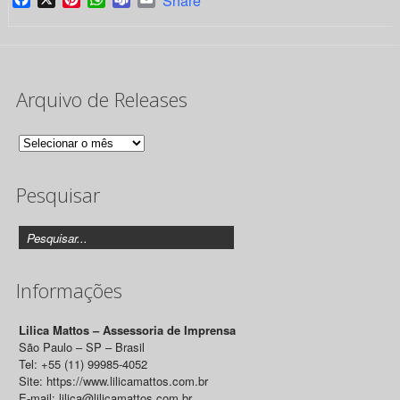
Share
Arquivo de Releases
Arquivo
de
Pesquisar
Releases
Informações
Lilica Mattos – Assessoria de Imprensa
São Paulo – SP – Brasil
Tel: +55 (11) 99985-4052
Site: https://www.lilicamattos.com.br
E-mail: lilica@lilicamattos.com.br