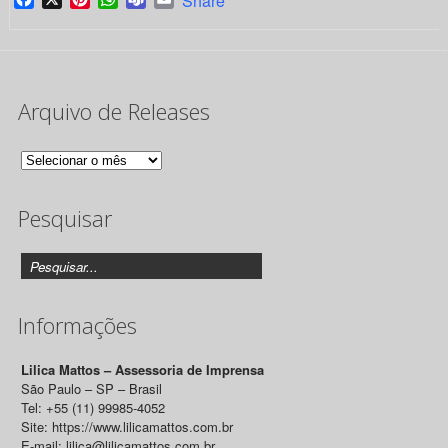
Share
Arquivo de Releases
Arquivo
de
Pesquisar
Releases
Informações
Lilica Mattos – Assessoria de Imprensa
São Paulo – SP – Brasil
Tel: +55 (11) 99985-4052
Site: https://www.lilicamattos.com.br
E-mail: lilica@lilicamattos.com.br