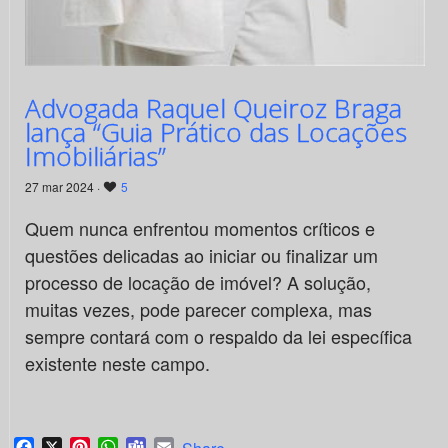
Advogada Raquel Queiroz Braga
lança “Guia Prático das Locações
Imobiliárias”
27 mar 2024 ·
5
Quem nunca enfrentou momentos críticos e
questões delicadas ao iniciar ou finalizar um
processo de locação de imóvel? A solução,
muitas vezes, pode parecer complexa, mas
sempre contará com o respaldo da lei específica
existente neste campo.
Facebook
X
Pinterest
WhatsApp
Teams
Email