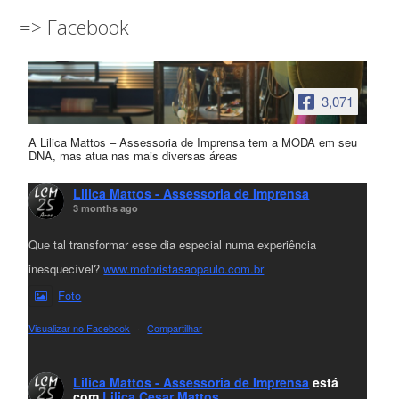
=> Facebook
3,071
A Lilica Mattos – Assessoria de Imprensa tem a MODA em seu
DNA, mas atua nas mais diversas áreas
Lilica Mattos - Assessoria de Imprensa
3 months ago
Que tal transformar esse dia especial numa experiência
inesquecível?
www.motoristasaopaulo.com.br
Foto
Visualizar no Facebook
·
Compartilhar
Lilica Mattos - Assessoria de Imprensa
está
com
Lilica Cesar Mattos
.