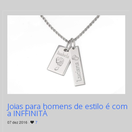
Joias para homens de estilo é com
a INFFINITÀ
07 dez 2016 ·
7