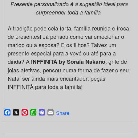
Presente personalizado é a sugestão ideal para
surpreender toda a família
A tradição pede ceia farta, família reunida e troca
de presentes! Já pensou como vai emocionar o
marido ou a esposa? E os filhos? Talvez um
presente especial para a vovó ou até para a
dinda? A
, grife de
INFFINITÀ by Soraia Nakano
joias afetivas, pensou numa forma de fazer o seu
Natal ser ainda mais encantador: peças
INFFINITÀ para toda a família!
Facebook
X
Pinterest
WhatsApp
Teams
Email
Share