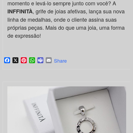
momento e levá-lo sempre junto com você? A
, grife de joias afetivas, lança sua nova
INFFINITÀ
linha de medalhas, onde o cliente assina suas
próprias peças. Mais do que uma joia, uma forma
de expressão!
Facebook
X
Pinterest
WhatsApp
Teams
Email
Share