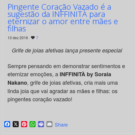
Pingente Coração Vazado é a
sugestão da INFFINITÀ para
eternizar o amor entre mães e
filhas
13 dez 2016 ·
7
Grife de joias afetivas lança presente especial
Sempre pensando em demonstrar sentimentos e
eternizar emoções, a
INFFINITÀ by Soraia
, grife de joias afetivas, cria mais uma
Nakano
linda joia que vai agradar as mães e filhas: os
pingentes coração vazado!
Facebook
X
Pinterest
WhatsApp
Teams
Email
Share