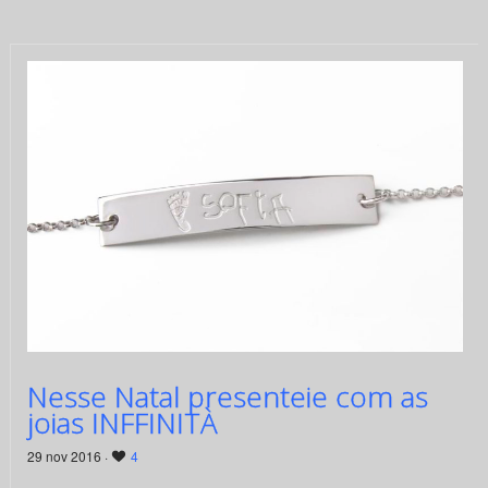
Nesse Natal presenteie com as
joias INFFINITÀ
29 nov 2016 ·
4