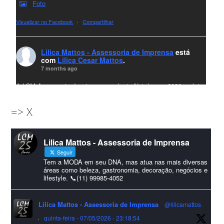
Foto
Visualizar no Facebook
·
Compartilhar
Lilica Mattos - Assessoria de Imprensa
está
com
Lilica Cesar Mattos
.
7 months ago
A LCM Assessoria deseja um excelente Natal e um 2026 repleto
de conquistas e realizações para todos clientes, jornalistas e
=> X
amigos que sempre nos acompanham!🎄✨🥂❤️
#lcmassessoria
ssessoria
#natal
#merrychristmas
#felizanonovo
Lilica Mattos - Assessoria de Imprensa
#HappyNewYear
Seguir
Foto
Tem a MODA em seu DNA, mas atua nas mais diversas
áreas como beleza, gastronomia, decoração, negócios e
lifestyle. 📞(11) 99985-4052
Visualizar no Facebook
·
Compartilhar
Lilica Mattos - Assessoria de Imprensa
@lilicamattos
Lilica Mattos - Assessoria de Imprensa
9 months ago
·
quinta-feira - 07/05/2026 - 23:18:54