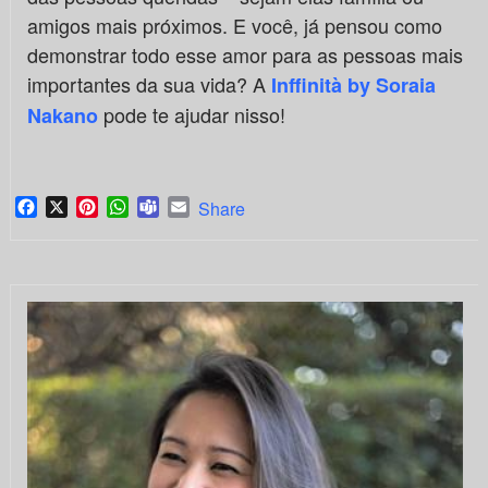
amigos mais próximos. E você, já pensou como
demonstrar todo esse amor para as pessoas mais
importantes da sua vida? A
Inffinità by Soraia
pode te ajudar nisso!
Nakano
Facebook
X
Pinterest
WhatsApp
Teams
Email
Share