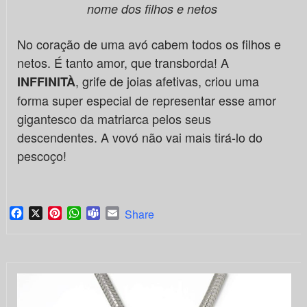
nome dos filhos e netos
No coração de uma avó cabem todos os filhos e
netos. É tanto amor, que transborda! A
, grife de joias afetivas, criou uma
INFFINITÀ
forma super especial de representar esse amor
gigantesco da matriarca pelos seus
descendentes. A vovó não vai mais tirá-lo do
pescoço!
Facebook
X
Pinterest
WhatsApp
Teams
Email
Share