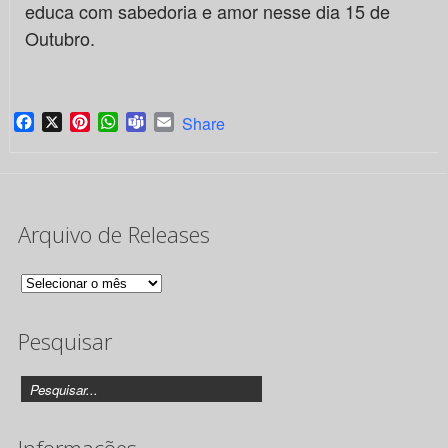
educa com sabedoria e amor nesse dia 15 de
Outubro.
Facebook
X
Pinterest
WhatsApp
Teams
Email
Share
Arquivo de Releases
Arquivo
de
Pesquisar
Releases
Informações