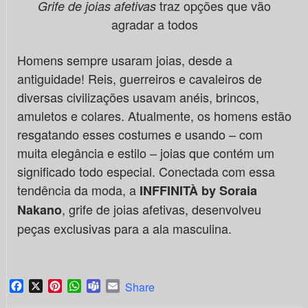
traz opções que vão
Grife de joias afetivas
agradar a todos
Homens sempre usaram joias, desde a
antiguidade! Reis, guerreiros e cavaleiros de
diversas civilizações usavam anéis, brincos,
amuletos e colares. Atualmente, os homens estão
resgatando esses costumes e usando – com
muita elegância e estilo – joias que contém um
significado todo especial. Conectada com essa
tendência da moda, a
INFFINITÀ by Soraia
, grife de joias afetivas, desenvolveu
Nakano
peças exclusivas para a ala masculina.
Facebook
X
Pinterest
WhatsApp
Teams
Email
Share