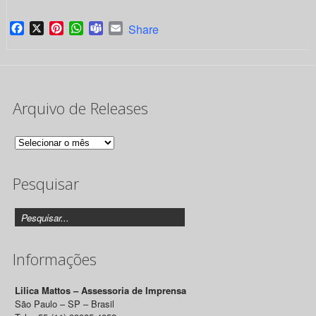
Facebook
X
Pinterest
WhatsApp
Teams
Email
Share
Arquivo de Releases
Arquivo
de
Pesquisar
Releases
Informações
Lilica Mattos – Assessoria de Imprensa
São Paulo – SP – Brasil