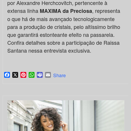
por Alexandre Herchcovitch, pertencente à
extensa linha
, representa
MAXIMA da Preciosa
o que há de mais avançado tecnologicamente
para a produção de cristais, pelo altíssimo brilho
que garantirá estonteante efeito na passarela.
Confira detalhes sobre a participação de Raissa
Santana nessa entrevista exclusiva.
Facebook
X
Pinterest
WhatsApp
Teams
Email
Share