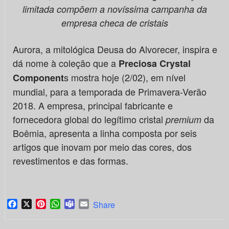
limitada compõem a novíssima campanha da
empresa checa de cristais
Aurora, a mitológica Deusa do Alvorecer, inspira e
dá nome à coleção que a
Preciosa Crystal
s mostra hoje (2/02), em nível
Component
mundial, para a temporada de Primavera-Verão
2018. A empresa, principal fabricante e
fornecedora global do legítimo cristal
da
premium
Boêmia, apresenta a linha composta por seis
artigos que inovam por meio das cores, dos
revestimentos e das formas.
Facebook
X
Pinterest
WhatsApp
Teams
Email
Share