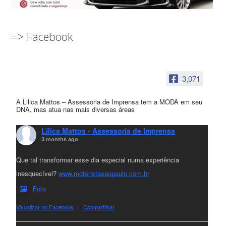
=> Facebook
3,071
A Lilica Mattos – Assessoria de Imprensa tem a MODA em seu
DNA, mas atua nas mais diversas áreas
Lilica Mattos - Assessoria de Imprensa
3 months ago
Que tal transformar esse dia especial numa experiência
inesquecível?
www.motoristasaopaulo.com.br
Foto
Visualizar no Facebook
·
Compartilhar