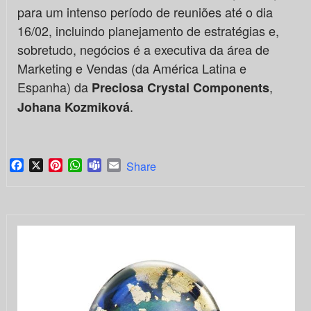
para um intenso período de reuniões até o dia
16/02, incluindo planejamento de estratégias e,
sobretudo, negócios é a executiva da área de
Marketing e Vendas (da América Latina e
Espanha) da
,
Preciosa Crystal Components
.
Johana Kozmiková
Facebook
X
Pinterest
WhatsApp
Teams
Email
Share