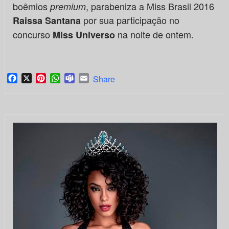
boêmios
, parabeniza a Miss Brasil 2016
premium
por sua participação no
Raissa Santana
concurso
na noite de ontem.
Miss Universo
Facebook
X
Pinterest
WhatsApp
Teams
Email
Share