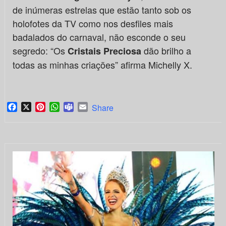
de inúmeras estrelas que estão tanto sob os
holofotes da TV como nos desfiles mais
badalados do carnaval, não esconde o seu
segredo: “Os
dão brilho a
Cristais Preciosa
todas as minhas criações” afirma Michelly X.
Facebook
X
Pinterest
WhatsApp
Teams
Email
Share