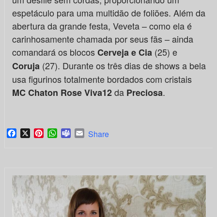
espetáculo para uma multidão de foliões. Além da
abertura da grande festa, Veveta – como ela é
carinhosamente chamada por seus fãs – ainda
comandará os blocos
(25) e
Cerveja e Cia
(27). Durante os três dias de shows a bela
Coruja
usa figurinos totalmente bordados com cristais
da
.
MC Chaton Rose Viva12
Preciosa
Facebook
X
Pinterest
WhatsApp
Teams
Email
Share