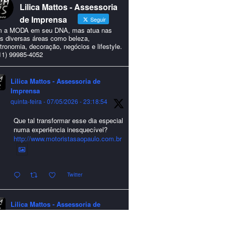
Lilica Mattos - Assessoria
de Imprensa
Seguir
 a MODA em seu DNA, mas atua nas
s diversas áreas como beleza,
tronomia, decoração, negócios e lifestyle.
11) 99985-4052
Lilica Mattos - Assessoria de
Imprensa
quinta-feira - 07/05/2026 - 23:18:54
Que tal transformar esse dia especial
numa experiência inesquecível?
http://www.motoristasaopaulo.com.br
Twitter
Lilica Mattos - Assessoria de
Imprensa
quarta-feira - 24/12/2025 - 21:51:42