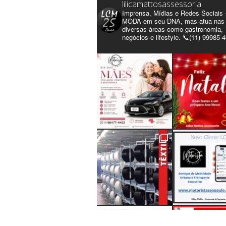
lilicamattosassessoria
Imprensa, Mídias e Redes Sociais 
MODA em seu DNA, mas atua nas
diversas áreas como gastronomia,
negócios e lifestyle. 📞(11) 99985-