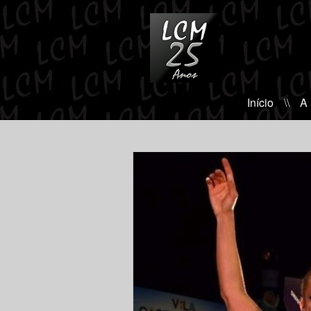
Início
\\
A