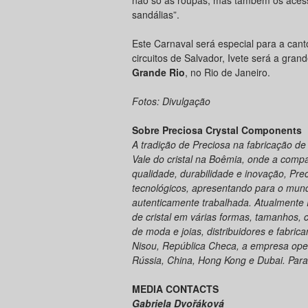
não só as roupas, mas também os acess
sandálias”.
Este Carnaval será especial para a cantor
circuitos de Salvador, Ivete será a g
Grande Rio
, no Rio de Janeiro.
Fotos: Divulgação
Sobre Preciosa Crystal Components
A tradição de Preciosa na fabricação de 
Vale do cristal na Boêmia, onde a comp
qualidade, durabilidade e inovação, Pr
tecnológicos, apresentando para o mundo
autenticamente trabalhada. Atualmente 
de cristal em várias formas, tamanhos, 
de moda e joias, distribuidores e fabri
Nisou, República Checa, a empresa oper
Rússia, China, Hong Kong e Dubai. Para
MEDIA CONTACTS
Gabriela Dvořáková