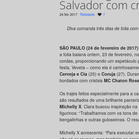
Salvador com cr
24 fev 2017 ·
Releases
·
7
Diva comanda três dias de folia com 
SÃO PAULO (24 de fevereiro de 2017)
a folia baiana ontem, 23 de fevereiro, n
cordas, proporcionando um espetáculo p
festa, Veveta – como ela é carinhosam
Cerveja e Cia
(25) e
Coruja
(27). Duran
bordados com cristais
MC Chaton Rose
Os trajes feitos especialmente para a ca
são resultados de uma brilhante parceria
Michelly X
. Clara buscou inspiração na 
figurinos: “Trabalhamos com os tons de
bengalinhas e outras guloseimas. O resu
Michelly X acrescenta: “Para executar es