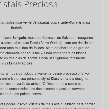
istais Preciosa
fantasias totalmente detalhadas com o autêntico cristal da
Boêmia
–
Ivete Sangalo
, musa do Carnaval de Salvador, inaugurou
o tradicional circuito Dodô (Barra-Ondina), com um desfile sem
ara uma multidão de foliões. Além da abertura da grande
ente chamada por seus fãs – ainda comandará os blocos
te os três dias de shows a bela usa figurinos totalmente
 Viva12
da
Preciosa
.
ntora – que participou ativamente desse processo criativo –
 entre Ivete, sua personal stylist
Clara Lima
e a designer
música de verão da artista “O Doce “, e fala sobre os
 cores encontrados nos doces como cupcakes, sorvetes,
ltado é uma paleta incrível”.
tas peças, escolhi cristais da mais alta qualidade para bordar