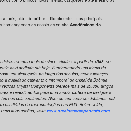
órios como brincos, luvas, meias, casquetes e até mesmo as
a, pois, além de brilhar – literalmente – nos principais
rande homenageada da escola de samba
Acadêmicos do
cristais remonta mais de cinco séculos, a partir de 1548, no
anhia está sediada até hoje. Fundamentada nos ideais de
eciosa tem alcançado, ao longo dos séculos, novos avanços
 a qualidade cativante e intemporal do cristal da Boêmia
Preciosa Crystal Components oferece mais de 25.000 artigos
cores e revestimentos para uma ampla carteira de designers
cantes nos seis continentes. Além de sua sede em Jablonec nad
a escritórios de representações nos EUA, Reino Unido,
 mais informações, visite
www.preciosacomponents.com
.