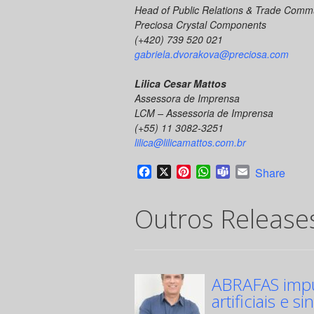
Head of Public Relations & Trade Comm
Preciosa Crystal Components
(+420) 739 520 021
gabriela.dvorakova@preciosa.com
Lilica Cesar Mattos
Assessora de Imprensa
LCM – Assessoria de Imprensa
(+55) 11 3082-3251
lilica@lilicamattos.com.br
Facebook
X
Pinterest
WhatsApp
Teams
Email
Share
Outros Release
ABRAFAS impul
artificiais e si