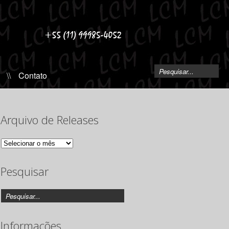
\\
Contato
Arquivo de Releases
Arquivo
de
Releases
Pesquisar
Informações