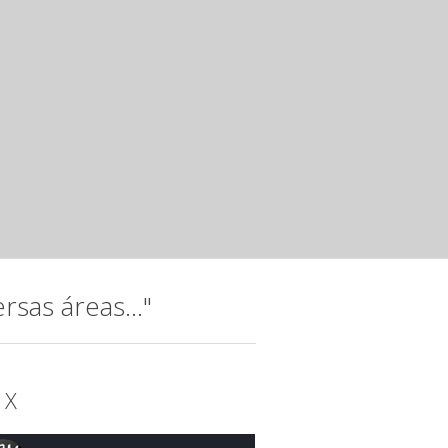
mar 24 2025 ·
Releases
Jovens talentos da música, integrantes da Orquestra do I
15 anos da instituição com o espetáculo “Raízes...
Noite musical com jovens talento
Instituto Hatus
mar 20 2025 ·
Releases
A música, que permeia a trajetória do Instituto Hatus (IH),
idealizada para comemorar os 15...
sas áreas..."
 X