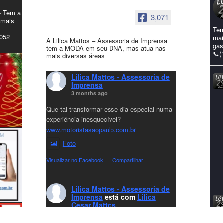
- Tem a
3,071
 mais
Tem
4052
mai
A Lilica Mattos – Assessoria de Imprensa
gas
tem a MODA em seu DNA, mas atua nas
📞(
mais diversas áreas
Lilica Mattos - Assessoria de
Imprensa
3 months ago
Que tal transformar esse dia especial numa
experiência inesquecível?
www.motoristasaopaulo.com.br
Foto
Visualizar no Facebook
·
Compartilhar
Lilica Mattos - Assessoria de
Imprensa
está com
Lilica
Cesar Mattos
.
7 months ago