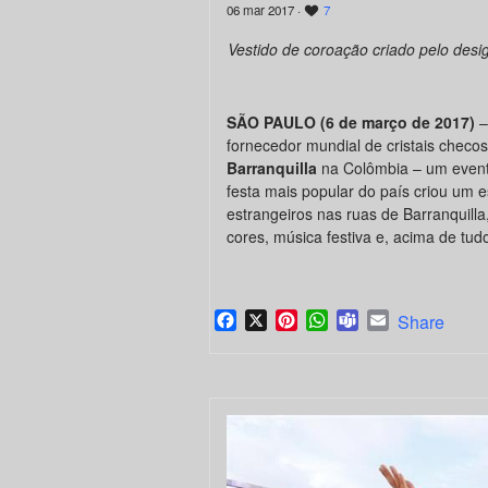
06 mar 2017 ·
7
Vestido de coroação criado pelo desig
SÃO PAULO (6 de março de 2017)
–
fornecedor mundial de cristais checo
Barranquilla
na Colômbia – um evento
festa mais popular do país criou um 
estrangeiros nas ruas de Barranquill
cores, música festiva e, acima de tudo,
Facebook
X
Pinterest
WhatsApp
Teams
Email
Share