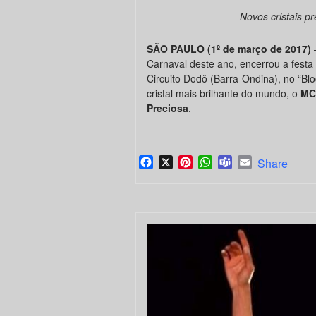
Novos cristais 
SÃO PAULO (1º de março de 2017)
Carnaval deste ano, encerrou a festa 
Circuito Dodô (Barra-Ondina), no “Bl
cristal mais brilhante do mundo, o
MC
Preciosa
.
Facebook
X
Pinterest
WhatsApp
Teams
Email
Share