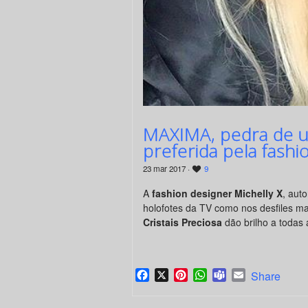
MAXIMA, pedra de ult
preferida pela fashi
23 mar 2017 ·
9
A
fashion designer Michelly X
, aut
holofotes da TV como nos desfiles m
Cristais Preciosa
dão brilho a todas 
Facebook
X
Pinterest
WhatsApp
Teams
Email
Share