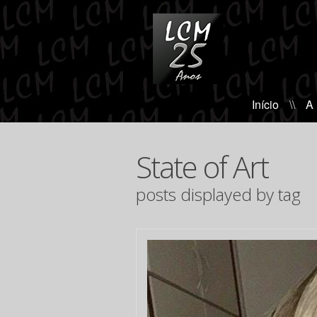
Início
\\
A
State of Art
posts displayed by tag