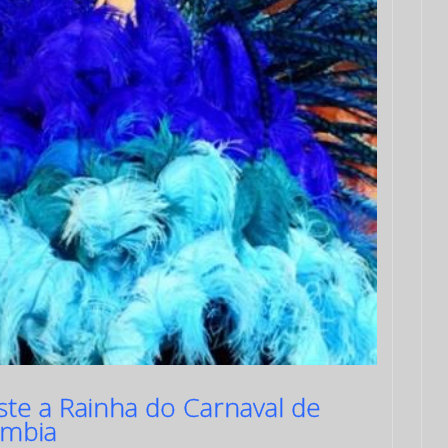
ste a Rainha do Carnaval de
ômbia