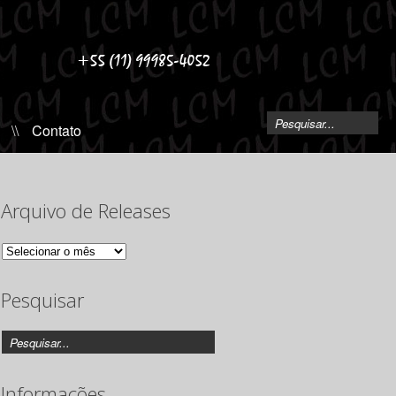
\\
Contato
Arquivo de Releases
Arquivo
de
Releases
Pesquisar
Informações