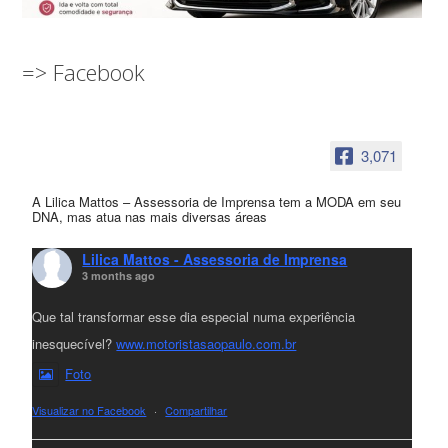
=> Facebook
3,071
A Lilica Mattos – Assessoria de Imprensa tem a MODA em seu
DNA, mas atua nas mais diversas áreas
Lilica Mattos - Assessoria de Imprensa
3 months ago
Que tal transformar esse dia especial numa experiência
inesquecível?
www.motoristasaopaulo.com.br
Foto
Visualizar no Facebook
·
Compartilhar