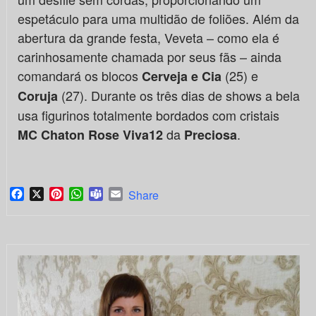
espetáculo para uma multidão de foliões. Além da
abertura da grande festa, Veveta – como ela é
carinhosamente chamada por seus fãs – ainda
comandará os blocos
(25) e
Cerveja e Cia
(27). Durante os três dias de shows a bela
Coruja
usa figurinos totalmente bordados com cristais
da
.
MC Chaton Rose Viva12
Preciosa
Facebook
X
Pinterest
WhatsApp
Teams
Email
Share