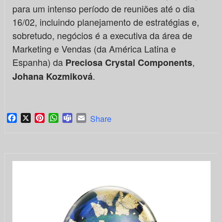
para um intenso período de reuniões até o dia
16/02, incluindo planejamento de estratégias e,
sobretudo, negócios é a executiva da área de
Marketing e Vendas (da América Latina e
Espanha) da
,
Preciosa Crystal Components
.
Johana Kozmiková
Facebook
X
Pinterest
WhatsApp
Teams
Email
Share