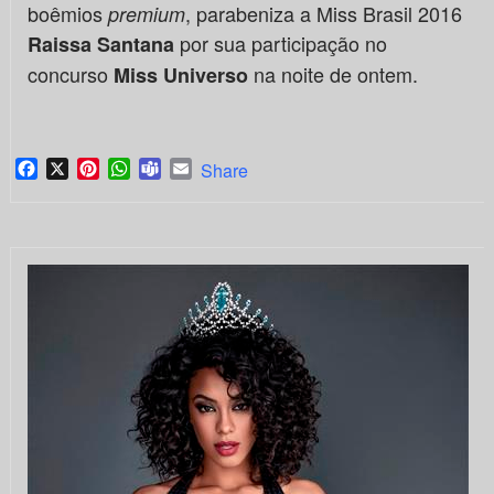
boêmios
, parabeniza a Miss Brasil 2016
premium
por sua participação no
Raissa Santana
concurso
na noite de ontem.
Miss Universo
Facebook
X
Pinterest
WhatsApp
Teams
Email
Share