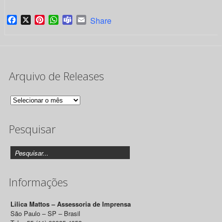
Facebook
X
Pinterest
WhatsApp
Teams
Email
Share
Arquivo de Releases
Arquivo
de
Pesquisar
Releases
Informações
Lilica Mattos – Assessoria de Imprensa
São Paulo – SP – Brasil