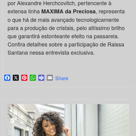
por Alexandre Herchcovitch, pertencente à
extensa linha
, representa
MAXIMA da Preciosa
o que há de mais avançado tecnologicamente
para a produção de cristais, pelo altíssimo brilho
que garantirá estonteante efeito na passarela.
Confira detalhes sobre a participação de Raissa
Santana nessa entrevista exclusiva.
Facebook
X
Pinterest
WhatsApp
Teams
Email
Share