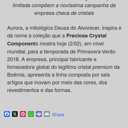
limitada compõem a novíssima campanha da
empresa checa de cristais
Aurora, a mitológica Deusa do Alvorecer, inspira e
dá nome à coleção que a
Preciosa Crystal
s mostra hoje (2/02), em nível
Component
mundial, para a temporada de Primavera-Verão
2018. A empresa, principal fabricante e
fornecedora global do legítimo cristal
da
premium
Boêmia, apresenta a linha composta por seis
artigos que inovam por meio das cores, dos
revestimentos e das formas.
Facebook
X
Pinterest
WhatsApp
Teams
Email
Share