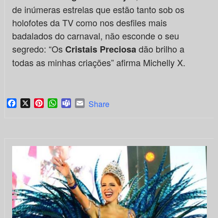
de inúmeras estrelas que estão tanto sob os
holofotes da TV como nos desfiles mais
badalados do carnaval, não esconde o seu
segredo: “Os
dão brilho a
Cristais Preciosa
todas as minhas criações” afirma Michelly X.
Facebook
X
Pinterest
WhatsApp
Teams
Email
Share