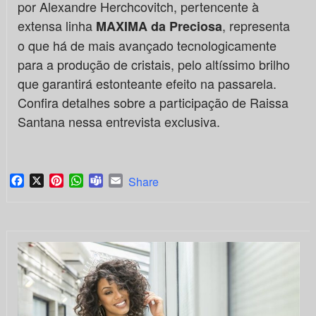
por Alexandre Herchcovitch, pertencente à
extensa linha
, representa
MAXIMA da Preciosa
o que há de mais avançado tecnologicamente
para a produção de cristais, pelo altíssimo brilho
que garantirá estonteante efeito na passarela.
Confira detalhes sobre a participação de Raissa
Santana nessa entrevista exclusiva.
Facebook
X
Pinterest
WhatsApp
Teams
Email
Share