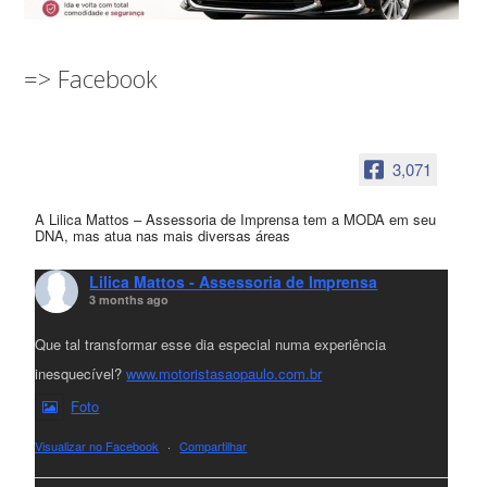
=> Facebook
3,071
A Lilica Mattos – Assessoria de Imprensa tem a MODA em seu
DNA, mas atua nas mais diversas áreas
Lilica Mattos - Assessoria de Imprensa
3 months ago
Que tal transformar esse dia especial numa experiência
inesquecível?
www.motoristasaopaulo.com.br
Foto
Visualizar no Facebook
·
Compartilhar