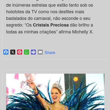
de inúmeras estrelas que estão tanto sob os
holofotes da TV como nos desfiles mais
badalados do carnaval, não esconde o seu
segredo: “Os
dão brilho a
Cristais Preciosa
todas as minhas criações” afirma Michelly X.
Facebook
X
Pinterest
WhatsApp
Teams
Email
Share