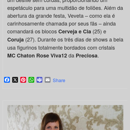
espetáculo para uma multidão de foliões. Além da
abertura da grande festa, Veveta – como ela é
carinhosamente chamada por seus fãs – ainda
comandará os blocos
(25) e
Cerveja e Cia
(27). Durante os três dias de shows a bela
Coruja
usa figurinos totalmente bordados com cristais
da
.
MC Chaton Rose Viva12
Preciosa
Facebook
X
Pinterest
WhatsApp
Teams
Email
Share