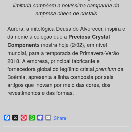
limitada compõem a novíssima campanha da
empresa checa de cristais
Aurora, a mitológica Deusa do Alvorecer, inspira e
dá nome à coleção que a
Preciosa Crystal
s mostra hoje (2/02), em nível
Component
mundial, para a temporada de Primavera-Verão
2018. A empresa, principal fabricante e
fornecedora global do legítimo cristal
da
premium
Boêmia, apresenta a linha composta por seis
artigos que inovam por meio das cores, dos
revestimentos e das formas.
Facebook
X
Pinterest
WhatsApp
Teams
Email
Share