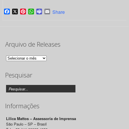
Facebook
X
Pinterest
WhatsApp
Teams
Email
Share
Arquivo de Releases
Arquivo
de
Pesquisar
Releases
Informações
Lilica Mattos – Assessoria de Imprensa
São Paulo – SP – Brasil