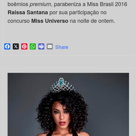
boêmios
, parabeniza a Miss Brasil 2016
premium
por sua participação no
Raissa Santana
concurso
na noite de ontem.
Miss Universo
Facebook
X
Pinterest
WhatsApp
Teams
Email
Share