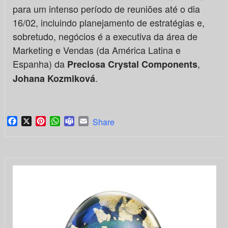
para um intenso período de reuniões até o dia
16/02, incluindo planejamento de estratégias e,
sobretudo, negócios é a executiva da área de
Marketing e Vendas (da América Latina e
Espanha) da
,
Preciosa Crystal Components
.
Johana Kozmiková
Facebook
X
Pinterest
WhatsApp
Teams
Email
Share