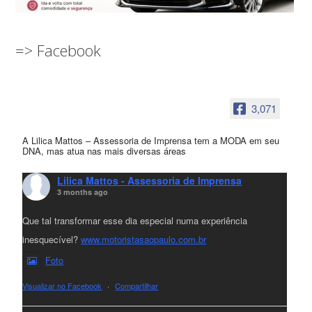
=> Facebook
3,071
A Lilica Mattos – Assessoria de Imprensa tem a MODA em seu
DNA, mas atua nas mais diversas áreas
Lilica Mattos - Assessoria de Imprensa
3 months ago
Que tal transformar esse dia especial numa experiência
inesquecível?
www.motoristasaopaulo.com.br
Foto
Visualizar no Facebook
·
Compartilhar