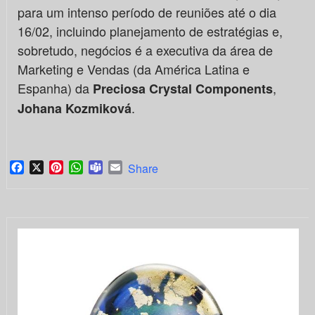
para um intenso período de reuniões até o dia
16/02, incluindo planejamento de estratégias e,
sobretudo, negócios é a executiva da área de
Marketing e Vendas (da América Latina e
Espanha) da
,
Preciosa Crystal Components
.
Johana Kozmiková
Facebook
X
Pinterest
WhatsApp
Teams
Email
Share