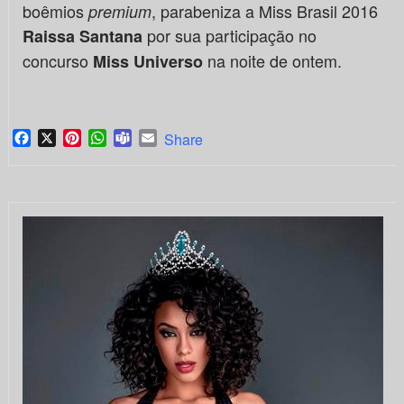
boêmios
, parabeniza a Miss Brasil 2016
premium
por sua participação no
Raissa Santana
concurso
na noite de ontem.
Miss Universo
Facebook
X
Pinterest
WhatsApp
Teams
Email
Share