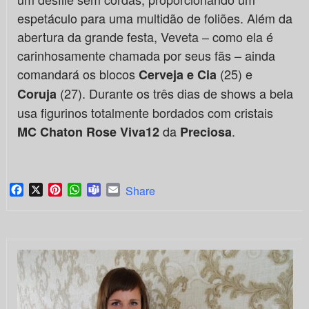
espetáculo para uma multidão de foliões. Além da
abertura da grande festa, Veveta – como ela é
carinhosamente chamada por seus fãs – ainda
comandará os blocos
(25) e
Cerveja e Cia
(27). Durante os três dias de shows a bela
Coruja
usa figurinos totalmente bordados com cristais
da
.
MC Chaton Rose Viva12
Preciosa
Facebook
X
Pinterest
WhatsApp
Teams
Email
Share