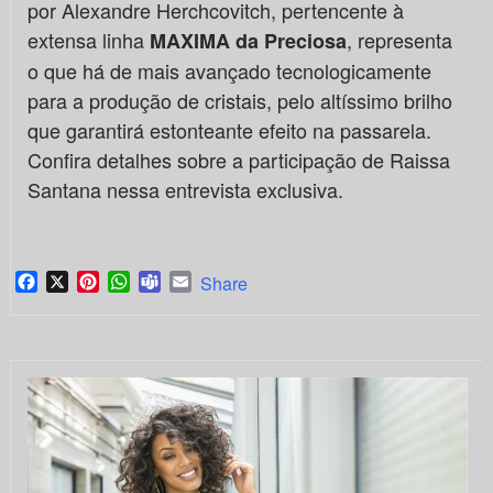
por Alexandre Herchcovitch, pertencente à
extensa linha
, representa
MAXIMA da Preciosa
o que há de mais avançado tecnologicamente
para a produção de cristais, pelo altíssimo brilho
que garantirá estonteante efeito na passarela.
Confira detalhes sobre a participação de Raissa
Santana nessa entrevista exclusiva.
Facebook
X
Pinterest
WhatsApp
Teams
Email
Share