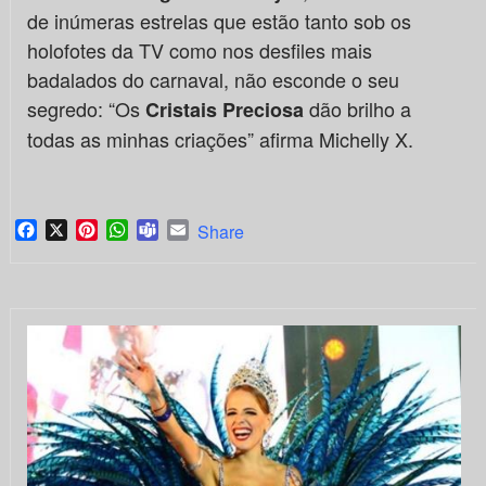
de inúmeras estrelas que estão tanto sob os
holofotes da TV como nos desfiles mais
badalados do carnaval, não esconde o seu
segredo: “Os
dão brilho a
Cristais Preciosa
todas as minhas criações” afirma Michelly X.
Facebook
X
Pinterest
WhatsApp
Teams
Email
Share