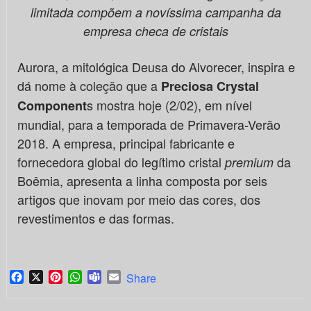
limitada compõem a novíssima campanha da
empresa checa de cristais
Aurora, a mitológica Deusa do Alvorecer, inspira e
dá nome à coleção que a
Preciosa Crystal
s mostra hoje (2/02), em nível
Component
mundial, para a temporada de Primavera-Verão
2018. A empresa, principal fabricante e
fornecedora global do legítimo cristal
da
premium
Boêmia, apresenta a linha composta por seis
artigos que inovam por meio das cores, dos
revestimentos e das formas.
Facebook
X
Pinterest
WhatsApp
Teams
Email
Share