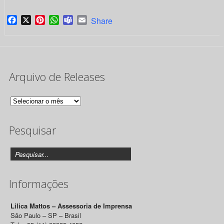
Facebook
X
Pinterest
WhatsApp
Teams
Email
Share
Arquivo de Releases
Arquivo
de
Pesquisar
Releases
Informações
Lilica Mattos – Assessoria de Imprensa
São Paulo – SP – Brasil