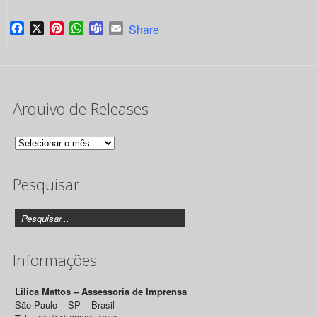
Facebook
X
Pinterest
WhatsApp
Teams
Email
Share
Arquivo de Releases
Arquivo
de
Pesquisar
Releases
Informações
Lilica Mattos – Assessoria de Imprensa
São Paulo – SP – Brasil