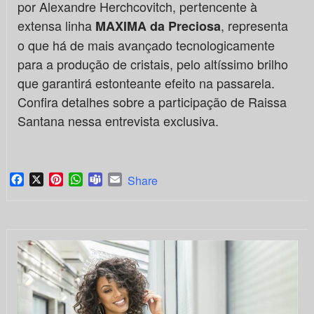
por Alexandre Herchcovitch, pertencente à
extensa linha
, representa
MAXIMA da Preciosa
o que há de mais avançado tecnologicamente
para a produção de cristais, pelo altíssimo brilho
que garantirá estonteante efeito na passarela.
Confira detalhes sobre a participação de Raissa
Santana nessa entrevista exclusiva.
Facebook
X
Pinterest
WhatsApp
Teams
Email
Share