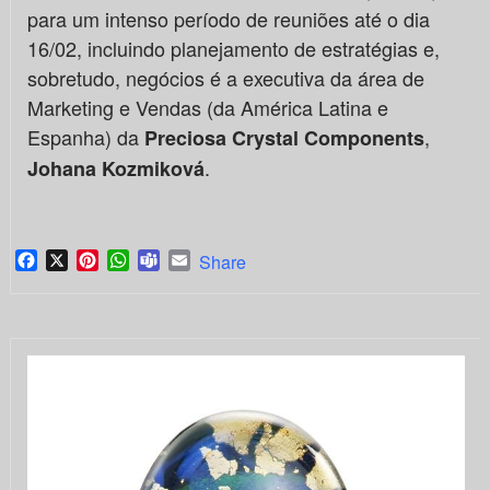
para um intenso período de reuniões até o dia
16/02, incluindo planejamento de estratégias e,
sobretudo, negócios é a executiva da área de
Marketing e Vendas (da América Latina e
Espanha) da
,
Preciosa Crystal Components
.
Johana Kozmiková
Facebook
X
Pinterest
WhatsApp
Teams
Email
Share