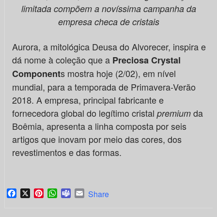
limitada compõem a novíssima campanha da
empresa checa de cristais
Aurora, a mitológica Deusa do Alvorecer, inspira e
dá nome à coleção que a
Preciosa Crystal
s mostra hoje (2/02), em nível
Component
mundial, para a temporada de Primavera-Verão
2018. A empresa, principal fabricante e
fornecedora global do legítimo cristal
da
premium
Boêmia, apresenta a linha composta por seis
artigos que inovam por meio das cores, dos
revestimentos e das formas.
Facebook
X
Pinterest
WhatsApp
Teams
Email
Share