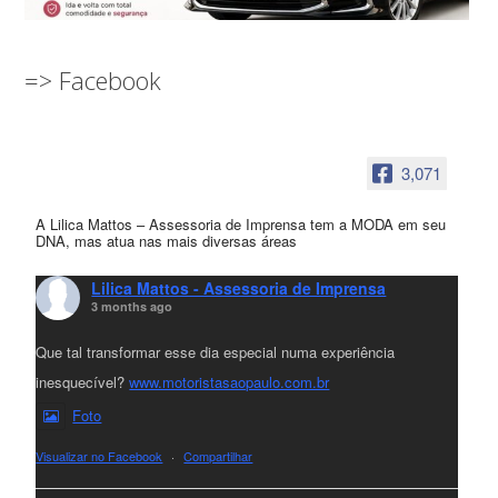
=> Facebook
3,071
A Lilica Mattos – Assessoria de Imprensa tem a MODA em seu
DNA, mas atua nas mais diversas áreas
Lilica Mattos - Assessoria de Imprensa
3 months ago
Que tal transformar esse dia especial numa experiência
inesquecível?
www.motoristasaopaulo.com.br
Foto
Visualizar no Facebook
·
Compartilhar