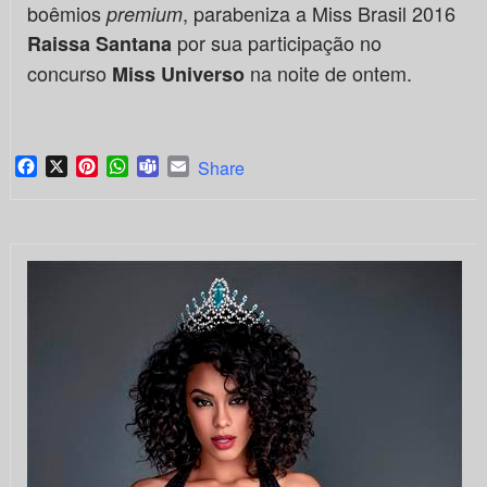
boêmios
, parabeniza a Miss Brasil 2016
premium
por sua participação no
Raissa Santana
concurso
na noite de ontem.
Miss Universo
Facebook
X
Pinterest
WhatsApp
Teams
Email
Share