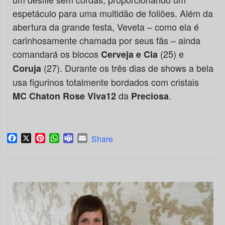
espetáculo para uma multidão de foliões. Além da
abertura da grande festa, Veveta – como ela é
carinhosamente chamada por seus fãs – ainda
comandará os blocos
(25) e
Cerveja e Cia
(27). Durante os três dias de shows a bela
Coruja
usa figurinos totalmente bordados com cristais
da
.
MC Chaton Rose Viva12
Preciosa
Facebook
X
Pinterest
WhatsApp
Teams
Email
Share