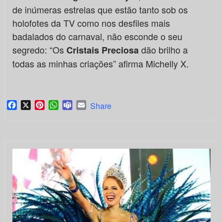
de inúmeras estrelas que estão tanto sob os
holofotes da TV como nos desfiles mais
badalados do carnaval, não esconde o seu
segredo: “Os
dão brilho a
Cristais Preciosa
todas as minhas criações” afirma Michelly X.
Facebook
X
Pinterest
WhatsApp
Teams
Email
Share