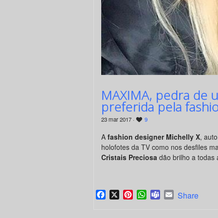
MAXIMA, pedra de ult
preferida pela fashi
23 mar 2017 ·
9
A
fashion designer Michelly X
, aut
holofotes da TV como nos desfiles m
Cristais Preciosa
dão brilho a todas 
Facebook
X
Pinterest
WhatsApp
Teams
Email
Share