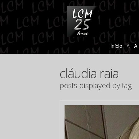
Início
\\
A
cláudia raia
posts displayed by tag