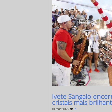
Ivete Sangalo encer
cristais mais brilha
01 mar 2017 ·
7