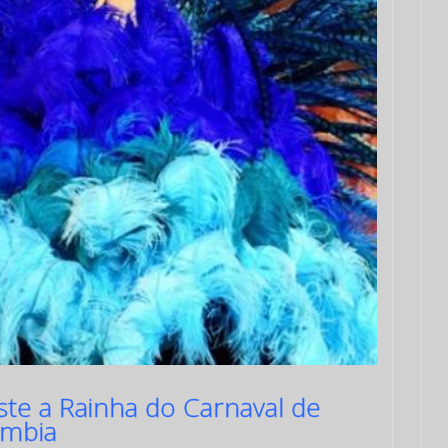
ste a Rainha do Carnaval de
ômbia