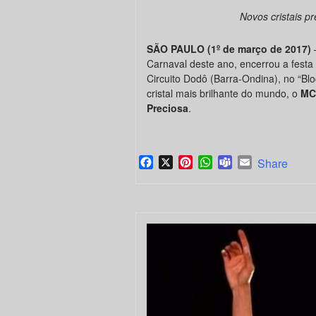
Novos cristais 
SÃO PAULO (1º de março de 2017)
Carnaval deste ano, encerrou a festa 
Circuito Dodô (Barra-Ondina), no “Bl
cristal mais brilhante do mundo, o
MC
Preciosa
.
Facebook
X
Pinterest
WhatsApp
Teams
Email
Share