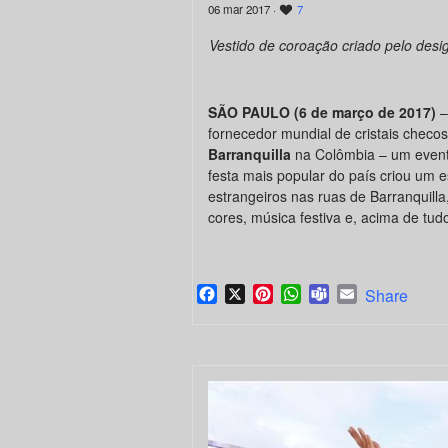
06 mar 2017 ·
7
Vestido de coroação criado pelo desig
SÃO PAULO (6 de março de 2017)
–
fornecedor mundial de cristais checo
Barranquilla
na Colômbia – um evento
festa mais popular do país criou um 
estrangeiros nas ruas de Barranquill
cores, música festiva e, acima de tudo,
Facebook
X
Pinterest
WhatsApp
Teams
Email
Share