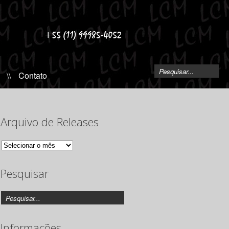
\\
Contato
Arquivo de Releases
Arquivo
de
Releases
Pesquisar
Informações