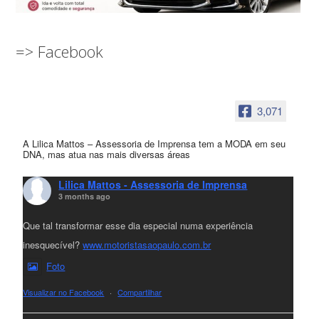
=> Facebook
3,071
A Lilica Mattos – Assessoria de Imprensa tem a MODA em seu
DNA, mas atua nas mais diversas áreas
Lilica Mattos - Assessoria de Imprensa
3 months ago
Que tal transformar esse dia especial numa experiência
inesquecível?
www.motoristasaopaulo.com.br
Foto
Visualizar no Facebook
·
Compartilhar