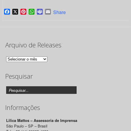
Facebook
X
Pinterest
WhatsApp
Teams
Email
Share
Arquivo de Releases
Arquivo
de
Pesquisar
Releases
Informações
Lilica Mattos – Assessoria de Imprensa
São Paulo – SP – Brasil