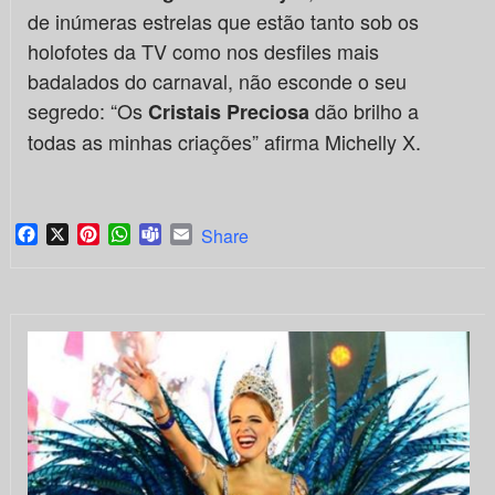
de inúmeras estrelas que estão tanto sob os
holofotes da TV como nos desfiles mais
badalados do carnaval, não esconde o seu
segredo: “Os
dão brilho a
Cristais Preciosa
todas as minhas criações” afirma Michelly X.
Facebook
X
Pinterest
WhatsApp
Teams
Email
Share