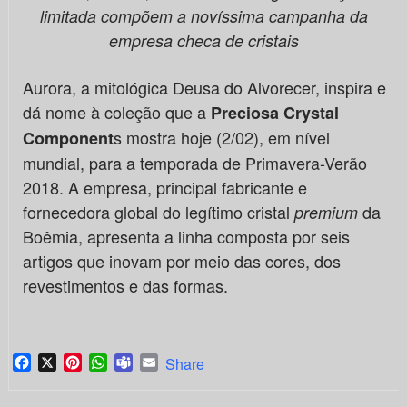
limitada compõem a novíssima campanha da
empresa checa de cristais
Aurora, a mitológica Deusa do Alvorecer, inspira e
dá nome à coleção que a
Preciosa Crystal
s mostra hoje (2/02), em nível
Component
mundial, para a temporada de Primavera-Verão
2018. A empresa, principal fabricante e
fornecedora global do legítimo cristal
da
premium
Boêmia, apresenta a linha composta por seis
artigos que inovam por meio das cores, dos
revestimentos e das formas.
Facebook
X
Pinterest
WhatsApp
Teams
Email
Share