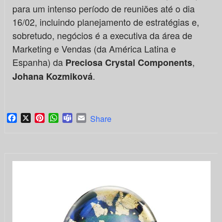
para um intenso período de reuniões até o dia
16/02, incluindo planejamento de estratégias e,
sobretudo, negócios é a executiva da área de
Marketing e Vendas (da América Latina e
Espanha) da
,
Preciosa Crystal Components
.
Johana Kozmiková
Facebook
X
Pinterest
WhatsApp
Teams
Email
Share