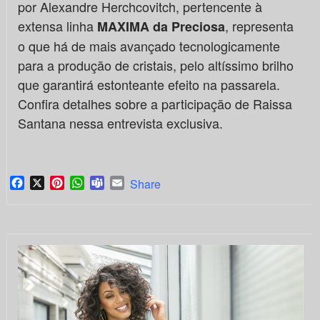
por Alexandre Herchcovitch, pertencente à
extensa linha
, representa
MAXIMA da Preciosa
o que há de mais avançado tecnologicamente
para a produção de cristais, pelo altíssimo brilho
que garantirá estonteante efeito na passarela.
Confira detalhes sobre a participação de Raissa
Santana nessa entrevista exclusiva.
Facebook
X
Pinterest
WhatsApp
Teams
Email
Share