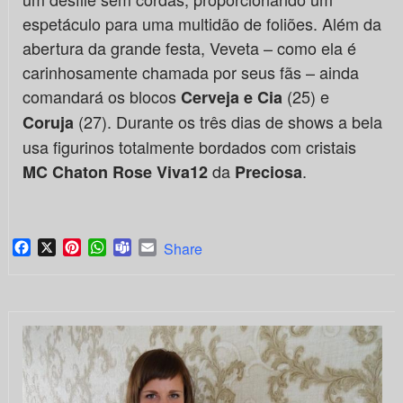
espetáculo para uma multidão de foliões. Além da
abertura da grande festa, Veveta – como ela é
carinhosamente chamada por seus fãs – ainda
comandará os blocos
(25) e
Cerveja e Cia
(27). Durante os três dias de shows a bela
Coruja
usa figurinos totalmente bordados com cristais
da
.
MC Chaton Rose Viva12
Preciosa
Facebook
X
Pinterest
WhatsApp
Teams
Email
Share