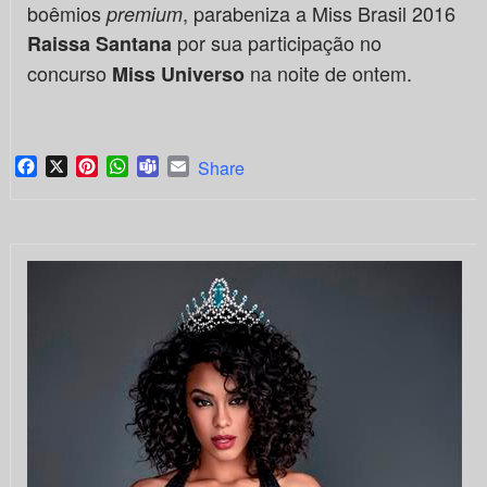
boêmios
, parabeniza a Miss Brasil 2016
premium
por sua participação no
Raissa Santana
concurso
na noite de ontem.
Miss Universo
Facebook
X
Pinterest
WhatsApp
Teams
Email
Share