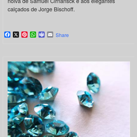
noiva de Samuel Cirnansck e aos elegantes
calçados de Jorge Bischoff.
Facebook
X
Pinterest
WhatsApp
Teams
Email
Share