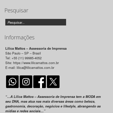
de
Pesquisar
Releases
Informações
Lilica Mattos – Assessoria de Imprensa
São Paulo – SP – Brasil
Tel: +55 (11) 99985-4052
Site: https://www.lilicamattos.com.br
E-mail: lilica@lilicamattos.com.br
“…A Lilica Mattos – Assessoria de Imprensa tem a MODA em
seu DNA, mas atua nas mais diversas áreas como beleza,
gastronomia, decoração, negócios e lifestyle, abrangendo as
mídias e redes sociais…”