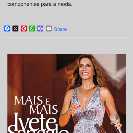
componentes para a moda.
Facebook
X
Pinterest
WhatsApp
Teams
Email
Share