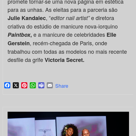
promete tornar-se uma nova página em estética
para as unhas. As eleitas para a parceria são
, “
e diretora
Julie Kandalec
editor nail artist”
criativa do estúdio de manicure nova-iorquino
e a manicure de celebridades
Paintbox
,
Elle
, recém-chegada de Paris, onde
Gerstein
trabalhou com todas as modelos no mais recente
desfile da grife
Victoria Secret.
Facebook
X
Pinterest
WhatsApp
Teams
Email
Share