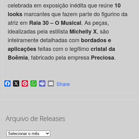
celebrada em exposição inédita que reúne
10
marcantes que fazem parte do figurino da
looks
atriz em
. As peças,
Raia 30 – O Musical
idealizadas pela estilista
, são
Michelly X
inteiramente detalhadas com
bordados e
feitas com o legítimo
aplicações
cristal da
, fabricado pela empresa
.
Boêmia
Preciosa
Facebook
X
Pinterest
WhatsApp
Teams
Email
Share
Arquivo de Releases
Arquivo