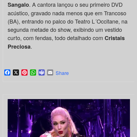
. A cantora lançou o seu primeiro DVD
Sangalo
acústico, gravado nada menos que em Trancoso
(BA), entrando no palco do Teatro L´Occitane, na
segunda metade do show, exibindo um vestido
curto, com fendas, todo detalhado com
Cristais
.
Preciosa
Facebook
X
Pinterest
WhatsApp
Teams
Email
Share