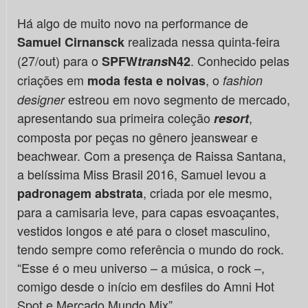
Há algo de muito novo na performance de
realizada nessa quinta-feira
Samuel Cirnansck
(27/out) para o
. Conhecido pelas
SPFW
trans
N42
criações em
, o
moda festa e noivas
fashion
estreou em novo segmento de mercado,
designer
apresentando sua primeira coleção
,
resort
composta por peças no gênero jeanswear e
beachwear. Com a presença de Raissa Santana,
a belíssima Miss Brasil 2016, Samuel levou a
, criada por ele mesmo,
padronagem abstrata
para a camisaria leve, para capas esvoaçantes,
vestidos longos e até para o closet masculino,
tendo sempre como referência o mundo do rock.
“Esse é o meu universo – a música, o rock –,
comigo desde o início em desfiles do Amni Hot
Spot e Mercado Mundo Mix”.