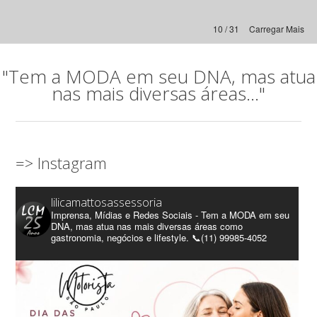
10 / 31
Carregar Mais
"Tem a MODA em seu DNA, mas atua
nas mais diversas áreas..."
=> Instagram
lilicamattosassessoria
Imprensa, Mídias e Redes Sociais - Tem a MODA em seu
DNA, mas atua nas mais diversas áreas como
gastronomia, negócios e lifestyle. 📞(11) 99985-4052