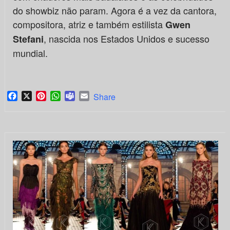
do showbiz não param. Agora é a vez da cantora,
compositora, atriz e também estilista
Gwen
, nascida nos Estados Unidos e sucesso
Stefani
mundial.
Facebook
X
Pinterest
WhatsApp
Teams
Email
Share