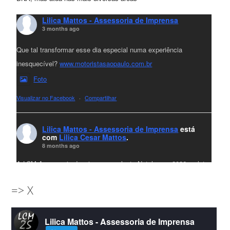
Lilica Mattos - Assessoria de Imprensa
3 months ago
Que tal transformar esse dia especial numa experiência
inesquecível?
www.motoristasaopaulo.com.br
Foto
Visualizar no Facebook
·
Compartilhar
Lilica Mattos - Assessoria de Imprensa
está
com
Lilica Cesar Mattos
.
8 months ago
A LCM Assessoria deseja um excelente Natal e um 2026 repleto
de conquistas e realizações para todos clientes, jornalistas e
=> X
amigos que sempre nos acompanham!🎄✨🥂❤️
#lcmassessoria
ssessoria
#natal
#merrychristmas
#felizanonovo
Lilica Mattos - Assessoria de Imprensa
#HappyNewYear