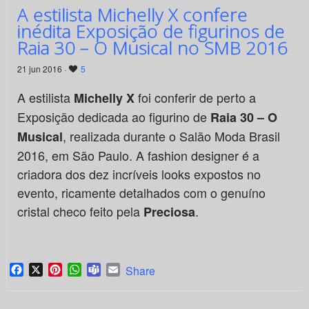
A estilista Michelly X confere
inédita Exposição de figurinos de
Raia 30 – O Musical no SMB 2016
21 jun 2016 ·
5
A estilista
foi conferir de perto a
Michelly X
Exposição dedicada ao figurino de
Raia 30 – O
, realizada durante o Salão Moda Brasil
Musical
2016, em São Paulo. A fashion designer é a
criadora dos dez incríveis looks expostos no
evento, ricamente detalhados com o genuíno
cristal checo feito pela
.
Preciosa
Facebook
X
Pinterest
WhatsApp
Teams
Email
Share