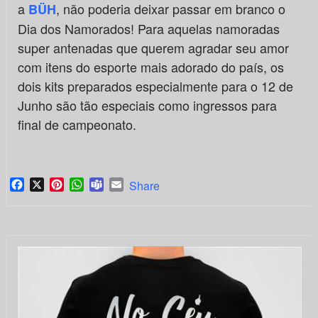
a
, não poderia deixar passar em branco o
BÜH
Dia dos Namorados! Para aquelas namoradas
super antenadas que querem agradar seu amor
com itens do esporte mais adorado do país, os
dois kits preparados especialmente para o 12 de
Junho são tão especiais como ingressos para
final de campeonato.
Facebook
X
Pinterest
WhatsApp
Teams
Email
Share