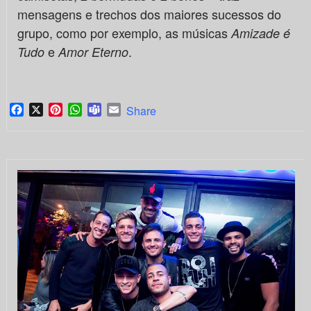
mensagens e trechos dos maiores sucessos do
grupo, como por exemplo, as músicas
Amizade é
e
.
Tudo
Amor Eterno
Facebook
X
Pinterest
WhatsApp
Teams
Email
Share