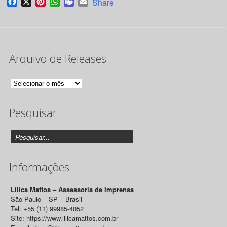
Facebook
X
Pinterest
WhatsApp
Teams
Email
Share
Arquivo de Releases
Arquivo
de
Pesquisar
Releases
Informações
Lilica Mattos – Assessoria de Imprensa
São Paulo – SP – Brasil
Tel: +55 (11) 99985-4052
Site: https://www.lilicamattos.com.br