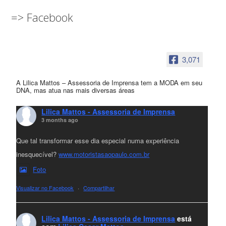
=> Facebook
3,071
A Lilica Mattos – Assessoria de Imprensa tem a MODA em seu
DNA, mas atua nas mais diversas áreas
Lilica Mattos - Assessoria de Imprensa
3 months ago
Que tal transformar esse dia especial numa experiência
inesquecível?
www.motoristasaopaulo.com.br
Foto
Visualizar no Facebook
·
Compartilhar
Lilica Mattos - Assessoria de Imprensa
está