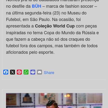
no desfile da
– marca de fashion soccer –
BÜH
na última segunda-feira (23) no Museu do
Futebol, em São Paulo. Na ocasião, foi
apresentada a
com peças
Coleção World Cup
inspiradas no tema Copa do Mundo da Rússia e
que fazem a cabeça não só dos craques do
futebol fora dos campos, mas também de todos
aficionados pelo esporte.
Facebook
X
Pinterest
WhatsApp
Teams
Email
Share