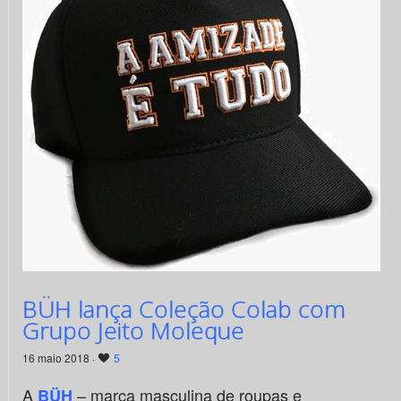
BÜH lança Coleção Colab com
Grupo Jeito Moleque
16 maio 2018 ·
5
A
– marca masculina de roupas e
BÜH