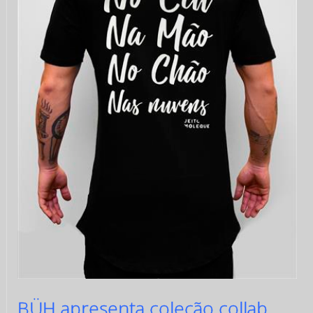
BÜH apresenta coleção collab