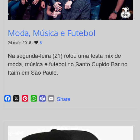
Moda, Música e Futebol
24 maio 2018 ·
8
Na segunda-feira (21) rolou uma festa mix de
moda, música e futebol no Santo Cupido Bar no
Itaim em São Paulo.
Facebook
X
Pinterest
WhatsApp
Teams
Email
Share