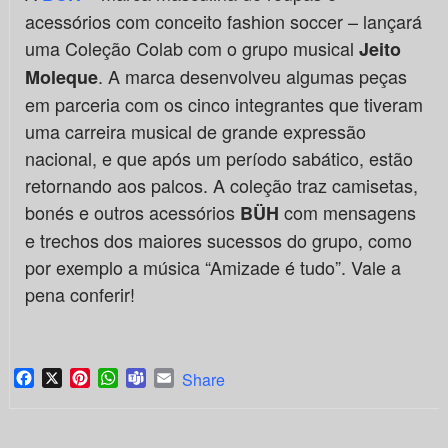
acessórios com conceito fashion soccer – lançará
uma Coleção Colab com o grupo musical
Jeito
. A marca desenvolveu algumas peças
Moleque
em parceria com os cinco integrantes que tiveram
uma carreira musical de grande expressão
nacional, e que após um período sabático, estão
retornando aos palcos. A coleção traz camisetas,
bonés e outros acessórios
com mensagens
BÜH
e trechos dos maiores sucessos do grupo, como
por exemplo a música “Amizade é tudo”. Vale a
pena conferir!
Facebook
X
Pinterest
WhatsApp
Teams
Email
Share