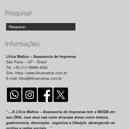
de
Pesquisar
Releases
Informações
Lilica Mattos – Assessoria de Imprensa
São Paulo – SP – Brasil
Tel: +55 (11) 99985-4052
Site: https://www.lilicamattos.com.br
E-mail: lilica@lilicamattos.com.br
“…A Lilica Mattos – Assessoria de Imprensa tem a MODA em
seu DNA, mas atua nas mais diversas áreas como beleza,
gastronomia, decoração, negócios e lifestyle, abrangendo as
mídias e redes sociais…”