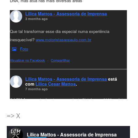
DNA, mas atua nas mais diversas áreas
Lilica Mattos - Assessoria de Imprensa
3 months ago
Que tal transformar esse dia especial numa experiência
inesquecível?
www.motoristasaopaulo.com.br
Foto
Visualizar no Facebook
·
Compartilhar
Lilica Mattos - Assessoria de Imprensa
está
com
Lilica Cesar Mattos
.
7 months ago
A LCM Assessoria deseja um excelente Natal e um 2026 repleto
de conquistas e realizações para todos clientes, jornalistas e
=> X
amigos que sempre nos acompanham!🎄✨🥂❤️
#lcmassessoria
ssessoria
#natal
#merrychristmas
#felizanonovo
Lilica Mattos - Assessoria de Imprensa
#HappyNewYear