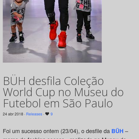
BÜH desfila Coleção
World Cup no Museu do
Futebol em São Paulo
24 abr 2018 ·
Releases
·
9
Foi um sucesso ontem (23/04), o desfile da
–
BÜH