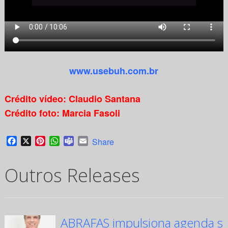
www.usebuh.com.br
Crédito vídeo: Claudio Santana
Crédito foto: Marcia Fasoli
Facebook
X
Pinterest
WhatsApp
Teams
Email
Share
Outros Releases
ABRAFAS impulsiona agenda su