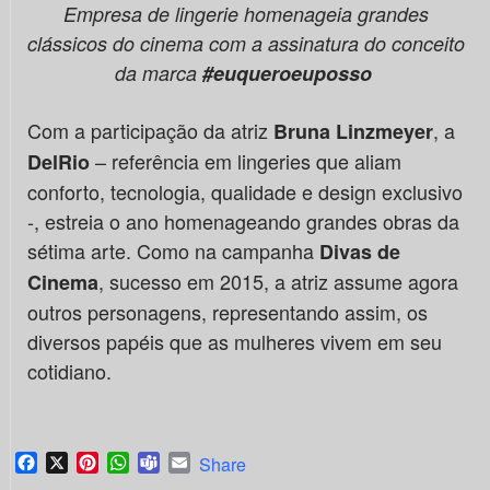
Empresa de lingerie homenageia grandes
clássicos do cinema com a
assinatura
do conceito
da marca
#
euqueroeuposso
Com a participação da atriz
, a
Bruna Linzmeyer
– referência em lingeries que aliam
DelRio
conforto, tecnologia, qualidade e design exclusivo
-, estreia o ano homenageando grandes obras da
sétima arte. Como na campanha
Divas de
, sucesso em 2015, a atriz assume agora
Cinema
outros personagens, representando assim, os
diversos papéis que as mulheres vivem em seu
cotidiano.
Facebook
X
Pinterest
WhatsApp
Teams
Email
Share