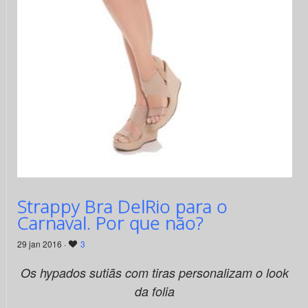
Strappy Bra DelRio para o
Carnaval. Por que não?
29 jan 2016 ·
3
Os hypados sutiãs com tiras personalizam o look
da folia