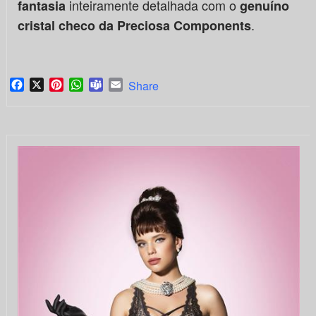
inteiramente detalhada com o
fantasia
genuíno
.
cristal checo da Preciosa Components
Facebook
X
Pinterest
WhatsApp
Teams
Email
Share