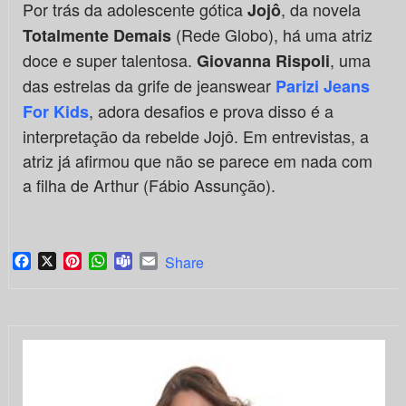
Por trás da adolescente gótica
, da novela
Jojô
(Rede Globo), há uma atriz
Totalmente Demais
doce e super talentosa.
, uma
Giovanna Rispoli
das estrelas da grife de jeanswear
Parizi Jeans
, adora desafios e prova disso é a
For Kids
interpretação da rebelde Jojô. Em entrevistas, a
atriz já afirmou que não se parece em nada com
a filha de Arthur (Fábio Assunção).
Facebook
X
Pinterest
WhatsApp
Teams
Email
Share