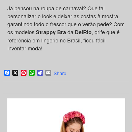
Já pensou na roupa de carnaval? Que tal
personalizar o look e deixar as costas à mostra
garantindo todo o frescor que o verão pede? Com
os modelos
da
, grife que é
Strappy Bra
DelRio
referência em lingerie no Brasil, ficou fácil
inventar moda!
Facebook
X
Pinterest
WhatsApp
Teams
Email
Share