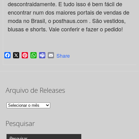
descontraidamente. E tudo isso é bem fácil de
encontrar num dos maiores portais de vendas de
moda no Brasil, o posthaus.com . São vestidos,
blusas e shorts. Vale conferir e fazer o pedido!
Facebook
X
Pinterest
WhatsApp
Teams
Email
Share
Arquivo de Releases
Arquivo
de
Pesquisar
Releases