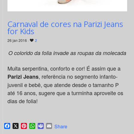
Carnaval de cores na Parizi Jeans
for Kids
26 jan 2016 ·
2
O colorido da folia invade as roupas da molecada
Muita serpentina, conforto e cor! É assim que a
, referência no segmento infanto-
Parizi Jeans
juvenil e bebê, que atende desde o tamanho P
até 16 anos, sugere que a turminha aproveite os
dias de folia!
Facebook
X
Pinterest
WhatsApp
Teams
Email
Share