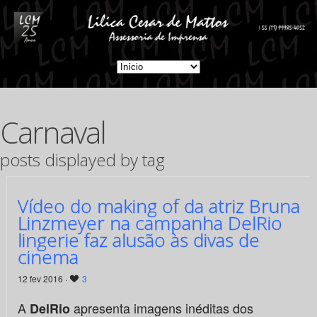
Carnaval
posts displayed by tag
Vídeo do making of da atriz Bruna
Linzmeyer na campanha DelRio
lingerie faz alusão às divas de
cinema
12 fev 2016 ·
3
A
apresenta imagens inéditas dos
DelRio