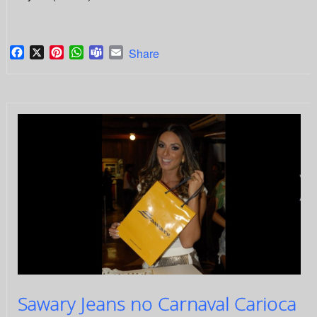
Facebook
X
Pinterest
WhatsApp
Teams
Email
Share
Sawary Jeans no Carnaval Carioca