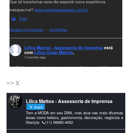
Que tal transformar esse dia especial numa experiência
inesquecível?
www.motoristasaopaulo.com.br
Foto
Visualizar no Facebook
·
Compartilhar
Lilica Mattos - Assessoria de Imprensa
está
com
Lilica Cesar Mattos
.
7 months ago
A LCM Assessoria deseja um excelente Natal e um 2026 repleto
de conquistas e realizações para todos clientes, jornalistas e
=> X
amigos que sempre nos acompanham!🎄✨🥂❤️
#lcmassessoria
ssessoria
#natal
#merrychristmas
#felizanonovo
Lilica Mattos - Assessoria de Imprensa
#HappyNewYear
Seguir
Foto
Tem a MODA em seu DNA, mas atua nas mais diversas
áreas como beleza, gastronomia, decoração, negócios e
lifestyle. 📞(11) 99985-4052
Visualizar no Facebook
·
Compartilhar