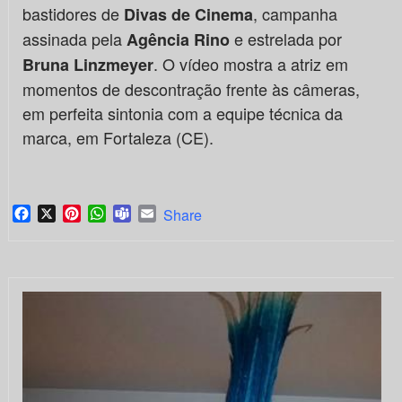
bastidores de
, campanha
Divas de Cinema
assinada pela
e estrelada por
Agência Rino
. O vídeo mostra a atriz em
Bruna Linzmeyer
momentos de descontração frente às câmeras,
em perfeita sintonia com a equipe técnica da
marca, em Fortaleza (CE).
Facebook
X
Pinterest
WhatsApp
Teams
Email
Share