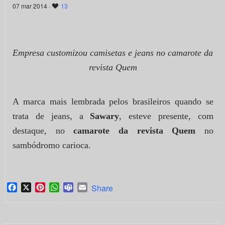
07 mar 2014 ·
13
Empresa customizou camisetas e jeans no camarote da
revista Quem
A marca mais lembrada pelos brasileiros quando se
trata de jeans, a
Sawary
, esteve presente, com
destaque, no
camarote da revista Quem
no
sambódromo carioca.
Facebook
X
Pinterest
WhatsApp
Teams
Email
Share