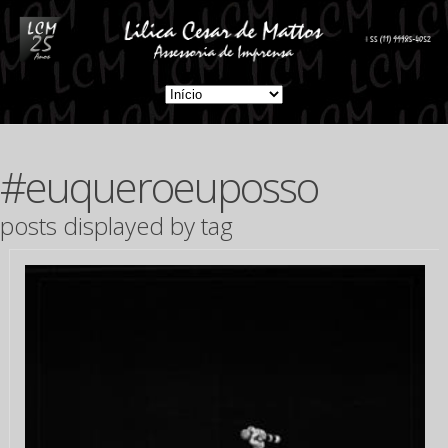
#euqueroeuposso
posts displayed by tag