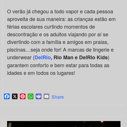
O verão já chegou a todo vapor e cada pessoa
aproveita de sua maneira: as crianças estão em
férias escolares curtindo momentos de
descontração e os adultos viajando por aí se
divertindo com a família e amigos em praias,
piscinas…seja onde for! A marcas de lingerie e
underwear (
)
DelRio
, Rio Man e DelRio Kids
garantem conforto e bem estar para todas as
idades e em todos os lugares!
Facebook
X
Pinterest
WhatsApp
Teams
Email
Share