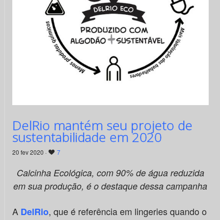
DelRio mantém seu projeto de
sustentabilidade em 2020
20 fev 2020 ·
7
Calcinha Ecológica, com
90% de
á
gua reduzida
em sua produçã
o,
é o destaque dessa campanha
A
, que é referência em lingeries quando o
DelRio