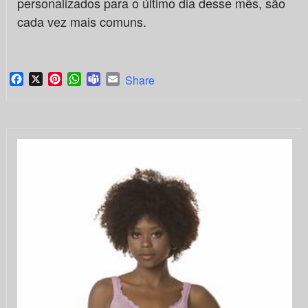
personalizados para o último dia desse mês, são
cada vez mais comuns.
Facebook
X
Pinterest
WhatsApp
Teams
Email
Share