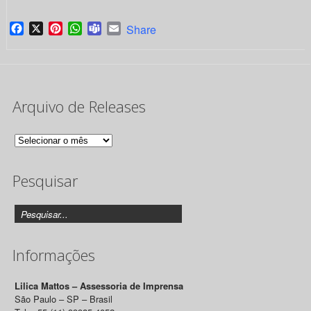
Facebook
X
Pinterest
WhatsApp
Teams
Email
Share
Arquivo de Releases
Arquivo
de
Pesquisar
Releases
Informações
Lilica Mattos – Assessoria de Imprensa
São Paulo – SP – Brasil