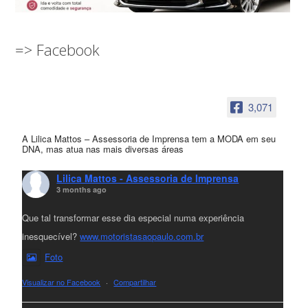
=> Facebook
3,071
A Lilica Mattos – Assessoria de Imprensa tem a MODA em seu
DNA, mas atua nas mais diversas áreas
Lilica Mattos - Assessoria de Imprensa
3 months ago
Que tal transformar esse dia especial numa experiência
inesquecível?
www.motoristasaopaulo.com.br
Foto
Visualizar no Facebook
·
Compartilhar