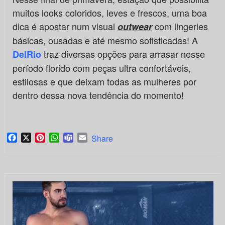
muitos looks coloridos, leves e frescos, uma boa
dica é apostar num visual
com lingeries
outwear
básicas, ousadas e até mesmo sofisticadas! A
traz diversas opções para arrasar nesse
DelRio
período florido com peças ultra confortáveis,
estilosas e que deixam todas as mulheres por
dentro dessa nova tendência do momento!
Facebook
X
Pinterest
WhatsApp
Teams
Email
Share