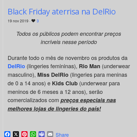
Black Friday aterrisa na DelRio
19 nov 2019 ·
3
Todos os públicos podem encontrar preços
incríveis nesse período
Durante todo o mês de novembro os produtos da
(lingeries femininas),
(underwear
DelRio
Rio Man
masculino),
(lingeries para meninas
Miss DelRio
de 0 a 14 anos) e
(underwear para
Kids Club
meninos de 6 meses a 12 anos), serão
comercializados com
preços especiais nas
melhores lojas de lingeries do país!
Facebook
X
Pinterest
WhatsApp
Teams
Email
Share