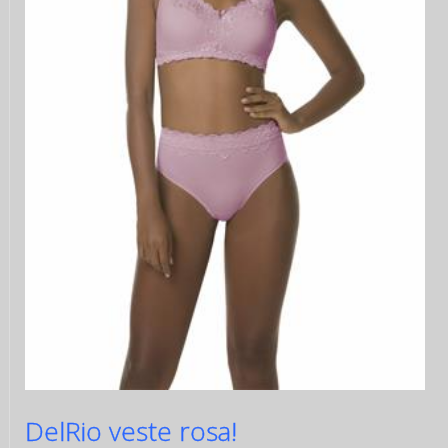
DelRio veste rosa!