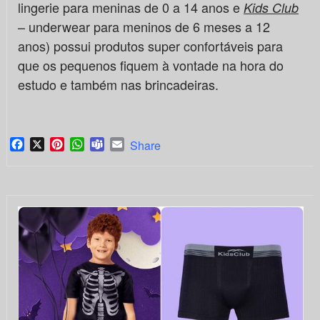
lingerie para meninas de 0 a 14 anos e
Kids Club
– underwear para meninos de 6 meses a 12
anos) possui produtos super confortáveis para
que os pequenos fiquem à vontade na hora do
estudo e também nas brincadeiras.
Facebook
X
Pinterest
WhatsApp
Teams
Email
Share