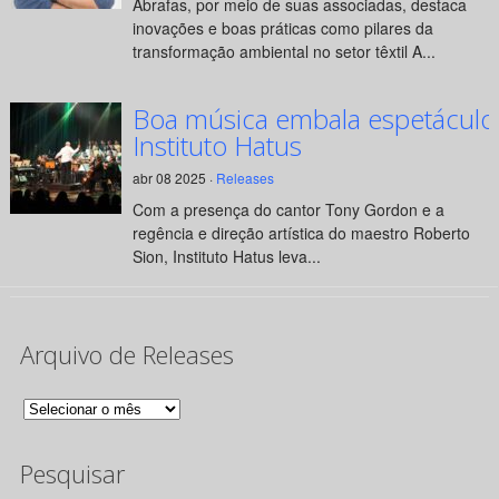
Abrafas, por meio de suas associadas, destaca
inovações e boas práticas como pilares da
transformação ambiental no setor têxtil A...
Boa música embala espetáculo
Instituto Hatus
abr 08 2025 ·
Releases
Com a presença do cantor Tony Gordon e a
regência e direção artística do maestro Roberto
Sion, Instituto Hatus leva...
Arquivo de Releases
Arquivo
de
Pesquisar
Releases