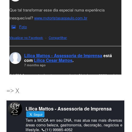
Que tal transformar esse dia especial numa experiência
inesquecível?
www.motoristasaopaulo.com.br
Foto
Visualizar no Facebook
·
Compartilhar
Lilica Mattos - Assessoria de Imprensa
está
com
Lilica Cesar Mattos
.
7 months ago
A LCM Assessoria deseja um excelente Natal e um 2026 repleto
de conquistas e realizações para todos clientes, jornalistas e
=> X
amigos que sempre nos acompanham!🎄✨🥂❤️
#lcmassessoria
ssessoria
#natal
#merrychristmas
#felizanonovo
Lilica Mattos - Assessoria de Imprensa
#HappyNewYear
Seguir
Foto
Tem a MODA em seu DNA, mas atua nas mais diversas
áreas como beleza, gastronomia, decoração, negócios e
lifestyle. 📞(11) 99985-4052
Visualizar no Facebook
·
Compartilhar