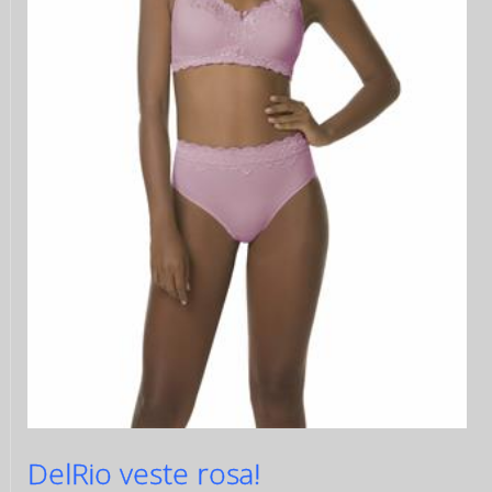
DelRio veste rosa!