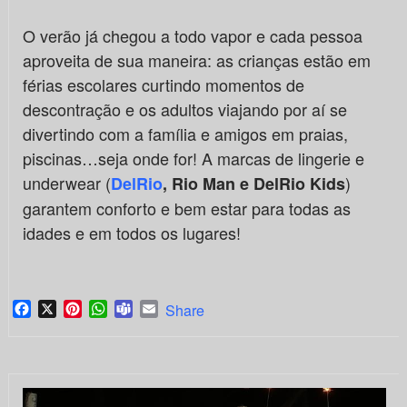
O verão já chegou a todo vapor e cada pessoa
aproveita de sua maneira: as crianças estão em
férias escolares curtindo momentos de
descontração e os adultos viajando por aí se
divertindo com a família e amigos em praias,
piscinas…seja onde for! A marcas de lingerie e
underwear (
)
DelRio
, Rio Man e DelRio Kids
garantem conforto e bem estar para todas as
idades e em todos os lugares!
Facebook
X
Pinterest
WhatsApp
Teams
Email
Share