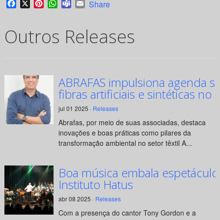
Facebook
X
Pinterest
WhatsApp
Teams
Email
Share
Outros Releases
ABRAFAS impulsiona agenda su
fibras artificiais e sintéticas no 
jul 01 2025 ·
Releases
Abrafas, por meio de suas associadas, destaca
inovações e boas práticas como pilares da
transformação ambiental no setor têxtil A...
Boa música embala espetáculo
Instituto Hatus
abr 08 2025 ·
Releases
Com a presença do cantor Tony Gordon e a