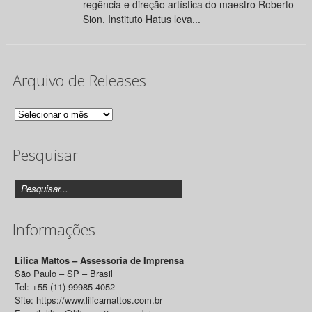
regência e direção artística do maestro Roberto
Sion, Instituto Hatus leva...
Arquivo de Releases
Arquivo
de
Pesquisar
Releases
Informações
Lilica Mattos – Assessoria de Imprensa
São Paulo – SP – Brasil
Tel: +55 (11) 99985-4052
Site: https://www.lilicamattos.com.br