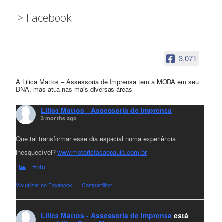
=> Facebook
3,071
A Lilica Mattos – Assessoria de Imprensa tem a MODA em seu
DNA, mas atua nas mais diversas áreas
Lilica Mattos - Assessoria de Imprensa
3 months ago
Que tal transformar esse dia especial numa experiência
inesquecível?
www.motoristasaopaulo.com.br
Foto
Visualizar no Facebook
·
Compartilhar
Lilica Mattos - Assessoria de Imprensa
está