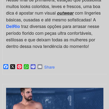
muitos looks coloridos, leves e frescos, uma boa
dica é apostar num visual
com lingeries
outwear
básicas, ousadas e até mesmo sofisticadas! A
traz diversas opções para arrasar nesse
DelRio
período florido com peças ultra confortáveis,
estilosas e que deixam todas as mulheres por
dentro dessa nova tendência do momento!
Facebook
X
Pinterest
WhatsApp
Teams
Email
Share