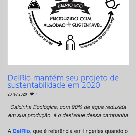
DelRio mantém seu projeto de
sustentabilidade em 2020
20 fev 2020 ·
7
Calcinha Ecológica, com
90% de
á
gua reduzida
em sua produçã
o,
é o destaque dessa campanha
A
, que é referência em lingeries quando o
DelRio