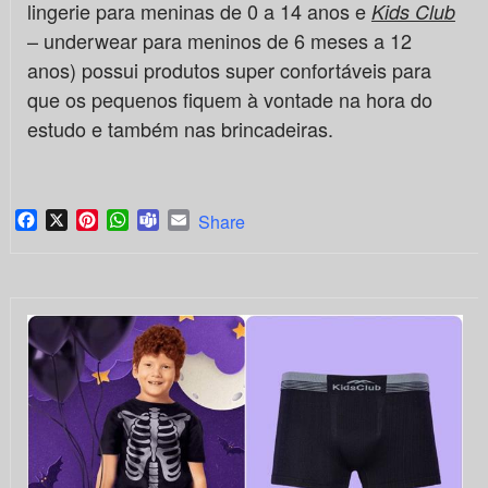
lingerie para meninas de 0 a 14 anos e
Kids Club
– underwear para meninos de 6 meses a 12
anos) possui produtos super confortáveis para
que os pequenos fiquem à vontade na hora do
estudo e também nas brincadeiras.
Facebook
X
Pinterest
WhatsApp
Teams
Email
Share