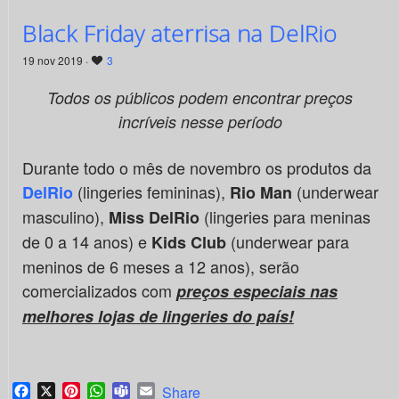
Black Friday aterrisa na DelRio
19 nov 2019 ·
3
Todos os públicos podem encontrar preços
incríveis nesse período
Durante todo o mês de novembro os produtos da
(lingeries femininas),
(underwear
DelRio
Rio Man
masculino),
(lingeries para meninas
Miss DelRio
de 0 a 14 anos) e
(underwear para
Kids Club
meninos de 6 meses a 12 anos), serão
comercializados com
preços especiais nas
melhores lojas de lingeries do país!
Facebook
X
Pinterest
WhatsApp
Teams
Email
Share