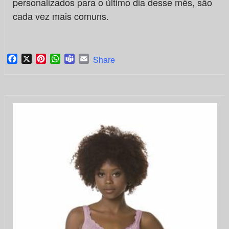
personalizados para o último dia desse mês, são
cada vez mais comuns.
Facebook
X
Pinterest
WhatsApp
Teams
Email
Share