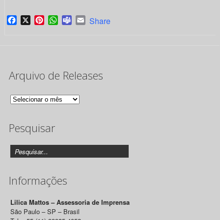
Facebook
X
Pinterest
WhatsApp
Teams
Email
Share
Arquivo de Releases
Arquivo
de
Pesquisar
Releases
Informações
Lilica Mattos – Assessoria de Imprensa
São Paulo – SP – Brasil