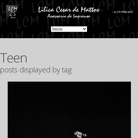
Teen
posts displayed by tag