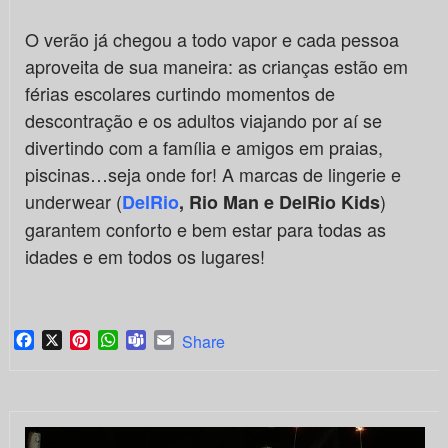
O verão já chegou a todo vapor e cada pessoa
aproveita de sua maneira: as crianças estão em
férias escolares curtindo momentos de
descontração e os adultos viajando por aí se
divertindo com a família e amigos em praias,
piscinas…seja onde for! A marcas de lingerie e
underwear (
)
DelRio
, Rio Man e DelRio Kids
garantem conforto e bem estar para todas as
idades e em todos os lugares!
Facebook
X
Pinterest
WhatsApp
Teams
Email
Share