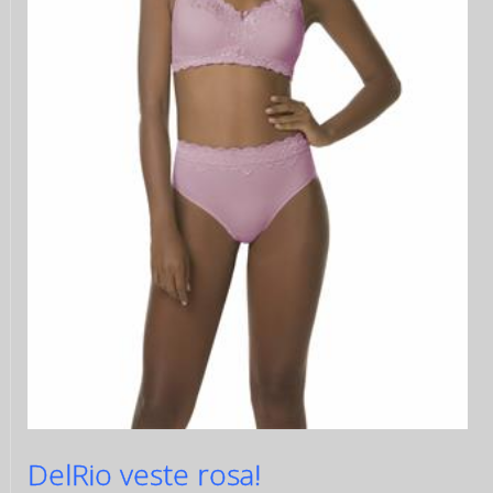
DelRio veste rosa!