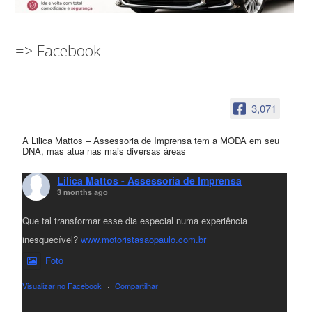
=> Facebook
3,071
A Lilica Mattos – Assessoria de Imprensa tem a MODA em seu
DNA, mas atua nas mais diversas áreas
Lilica Mattos - Assessoria de Imprensa
3 months ago
Que tal transformar esse dia especial numa experiência
inesquecível?
www.motoristasaopaulo.com.br
Foto
Visualizar no Facebook
·
Compartilhar