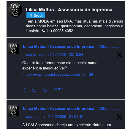
#lcmassessoria
ssessoria
#natal
#merrychristmas
#felizanonovo
Lilica Mattos - Assessoria de Imprensa
#HappyNewYear
Seguir
Foto
Tem a MODA em seu DNA, mas atua nas mais diversas
áreas como beleza, gastronomia, decoração, negócios e
lifestyle. 📞(11) 99985-4052
Visualizar no Facebook
·
Compartilhar
Lilica Mattos - Assessoria de Imprensa
@lilicamattos
Lilica Mattos - Assessoria de Imprensa
9 months ago
·
quinta-feira - 07/05/2026 - 23:18:54
Que tal transformar esse dia especial numa
A Abrafas - Associação Brasileira de Fibras Artificiais e
experiência inesquecível?
Sintéticas foi destaque na Revista Química e Derivados, na
http://www.motoristasaopaulo.com.br
extensa matéria sobre o setor "Produção de fibras químicas e as
Twitter
incertezas do mercado global".
Confira detalhes 🗞📰📈
Lilica Mattos - Assessoria de Imprensa
@lilicamattos
#sustentabilidade
#FibrasSintéticas
#EconomiaCircular
#Abrafas
·
quarta-feira - 24/12/2025 - 21:51:42
#IndústriaTêxtil
A LCM Assessoria deseja um excelente Natal e um
Foto
2026 repleto de conquistas e realizações para todos