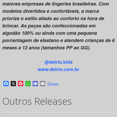
maiores empresas de lingeries brasileiras. Com
modelos divertidos e confortáveis, a marca
prioriza o estilo aliado ao conforto na hora de
brincar. As peças são confeccionadas em
algodão 100% ou ainda com uma pequena
porcentagem de elastano e atendem crianças de 6
meses a 12 anos (tamanhos PP ao GG).
@delrio.kids
www.delrio.com.br
Facebook
X
Pinterest
WhatsApp
Teams
Email
Share
Outros Releases