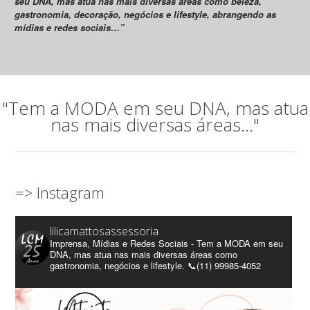
seu DNA, mas atua nas mais diversas áreas como beleza,
gastronomia, decoração, negócios e lifestyle, abrangendo as
mídias e redes sociais…”
"Tem a MODA em seu DNA, mas atua
nas mais diversas áreas..."
=> Instagram
lilicamattosassessoria
Imprensa, Mídias e Redes Sociais - Tem a MODA em seu
DNA, mas atua nas mais diversas áreas como
gastronomia, negócios e lifestyle. 📞(11) 99985-4052