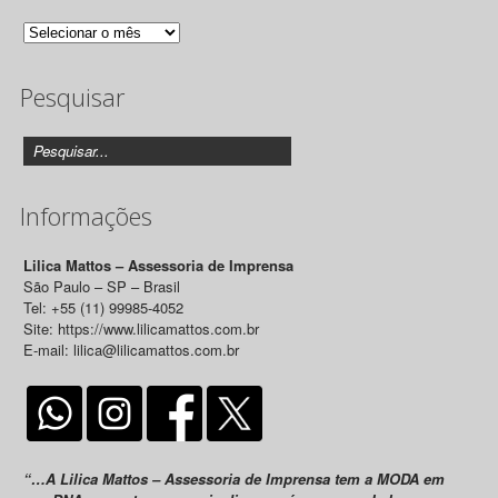
Arquivo
de
Pesquisar
Releases
Informações
Lilica Mattos – Assessoria de Imprensa
São Paulo – SP – Brasil
Tel: +55 (11) 99985-4052
Site: https://www.lilicamattos.com.br
E-mail: lilica@lilicamattos.com.br
“…A Lilica Mattos – Assessoria de Imprensa tem a MODA em