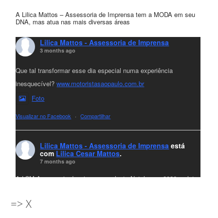
A Lilica Mattos – Assessoria de Imprensa tem a MODA em seu
DNA, mas atua nas mais diversas áreas
Lilica Mattos - Assessoria de Imprensa
3 months ago
Que tal transformar esse dia especial numa experiência
inesquecível?
www.motoristasaopaulo.com.br
Foto
Visualizar no Facebook
·
Compartilhar
Lilica Mattos - Assessoria de Imprensa
está
com
Lilica Cesar Mattos
.
7 months ago
A LCM Assessoria deseja um excelente Natal e um 2026 repleto
de conquistas e realizações para todos clientes, jornalistas e
=> X
amigos que sempre nos acompanham!🎄✨🥂❤️