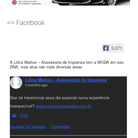
=> Facebook
3,071
A Lilica Mattos – Assessoria de Imprensa tem a MODA em seu
DNA, mas atua nas mais diversas áreas
Lilica Mattos - Assessoria de Imprensa
3 months ago
Que tal transformar esse dia especial numa experiência
inesquecível?
www.motoristasaopaulo.com.br
Foto
Visualizar no Facebook
·
Compartilhar