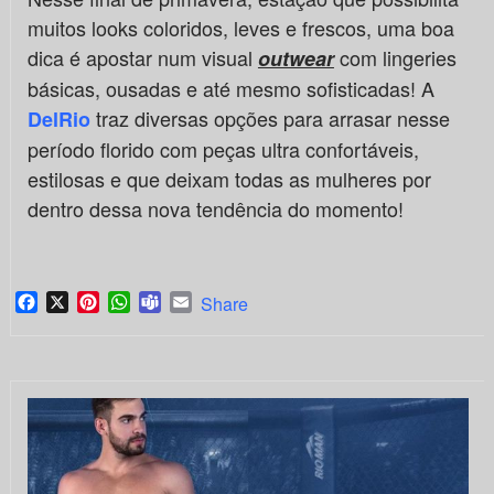
muitos looks coloridos, leves e frescos, uma boa
dica é apostar num visual
com lingeries
outwear
básicas, ousadas e até mesmo sofisticadas! A
traz diversas opções para arrasar nesse
DelRio
período florido com peças ultra confortáveis,
estilosas e que deixam todas as mulheres por
dentro dessa nova tendência do momento!
Facebook
X
Pinterest
WhatsApp
Teams
Email
Share