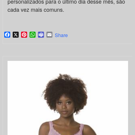
personalizados para o último dia desse mês, são
cada vez mais comuns.
Facebook
X
Pinterest
WhatsApp
Teams
Email
Share