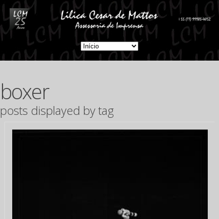
boxer
posts displayed by tag