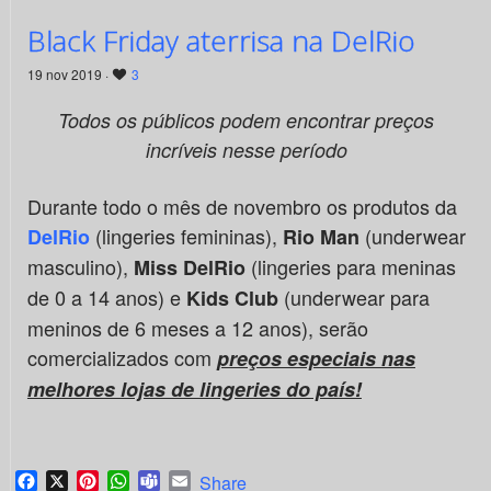
Black Friday aterrisa na DelRio
19 nov 2019 ·
3
Todos os públicos podem encontrar preços
incríveis nesse período
Durante todo o mês de novembro os produtos da
(lingeries femininas),
(underwear
DelRio
Rio Man
masculino),
(lingeries para meninas
Miss DelRio
de 0 a 14 anos) e
(underwear para
Kids Club
meninos de 6 meses a 12 anos), serão
comercializados com
preços especiais nas
melhores lojas de lingeries do país!
Facebook
X
Pinterest
WhatsApp
Teams
Email
Share