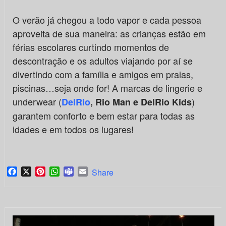
O verão já chegou a todo vapor e cada pessoa
aproveita de sua maneira: as crianças estão em
férias escolares curtindo momentos de
descontração e os adultos viajando por aí se
divertindo com a família e amigos em praias,
piscinas…seja onde for! A marcas de lingerie e
underwear (
)
DelRio
, Rio Man e DelRio Kids
garantem conforto e bem estar para todas as
idades e em todos os lugares!
Facebook
X
Pinterest
WhatsApp
Teams
Email
Share