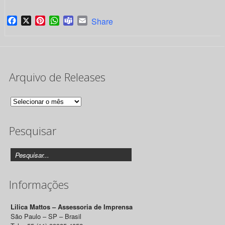
Facebook
X
Pinterest
WhatsApp
Teams
Email
Share
Arquivo de Releases
Arquivo
de
Pesquisar
Releases
Informações
Lilica Mattos – Assessoria de Imprensa
São Paulo – SP – Brasil