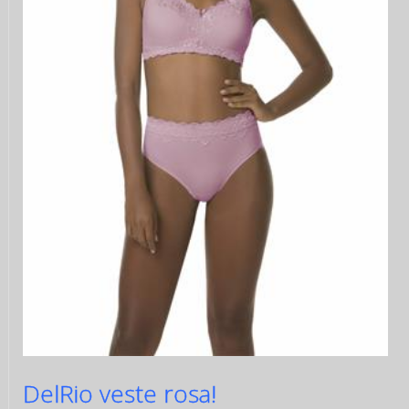
DelRio veste rosa!