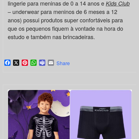
lingerie para meninas de 0 a 14 anos e
Kids Club
– underwear para meninos de 6 meses a 12
anos) possui produtos super confortáveis para
que os pequenos fiquem à vontade na hora do
estudo e também nas brincadeiras.
Facebook
X
Pinterest
WhatsApp
Teams
Email
Share