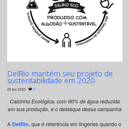
DelRio mantém seu projeto de
sustentabilidade em 2020
20 fev 2020 ·
7
Calcinha Ecológica, com
90% de
á
gua reduzida
em sua produçã
o,
é o destaque dessa campanha
A
, que é referência em lingeries quando o
DelRio