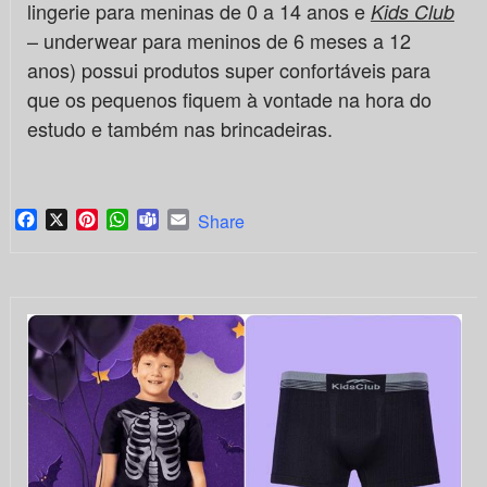
lingerie para meninas de 0 a 14 anos e
Kids Club
– underwear para meninos de 6 meses a 12
anos) possui produtos super confortáveis para
que os pequenos fiquem à vontade na hora do
estudo e também nas brincadeiras.
Facebook
X
Pinterest
WhatsApp
Teams
Email
Share