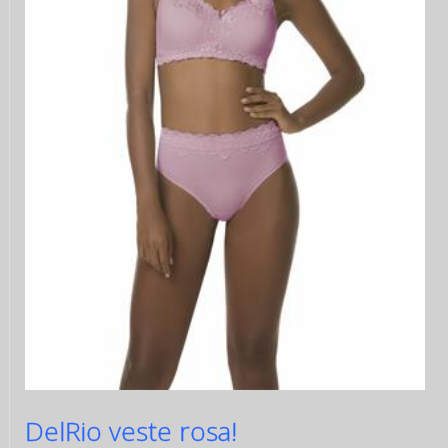
DelRio veste rosa!