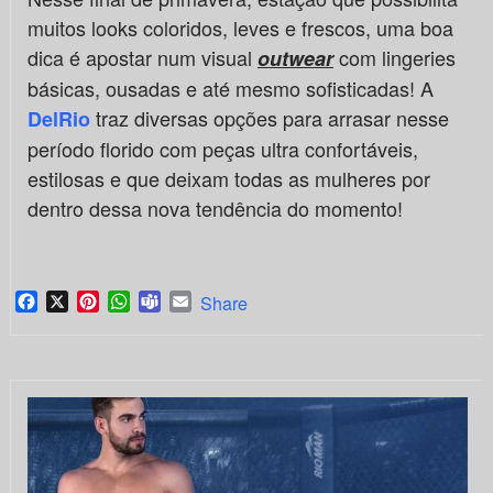
muitos looks coloridos, leves e frescos, uma boa
dica é apostar num visual
com lingeries
outwear
básicas, ousadas e até mesmo sofisticadas! A
traz diversas opções para arrasar nesse
DelRio
período florido com peças ultra confortáveis,
estilosas e que deixam todas as mulheres por
dentro dessa nova tendência do momento!
Facebook
X
Pinterest
WhatsApp
Teams
Email
Share