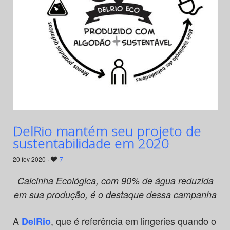
DelRio mantém seu projeto de
sustentabilidade em 2020
20 fev 2020 ·
7
Calcinha Ecológica, com
90% de
á
gua reduzida
em sua produçã
o,
é o destaque dessa campanha
A
, que é referência em lingeries quando o
DelRio