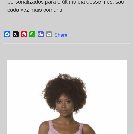
personalizados para o último dia desse mês, são
cada vez mais comuns.
Facebook
X
Pinterest
WhatsApp
Teams
Email
Share