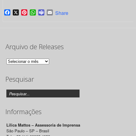
Facebook
X
Pinterest
WhatsApp
Teams
Email
Share
Arquivo de Releases
Arquivo
de
Pesquisar
Releases
Informações
Lilica Mattos – Assessoria de Imprensa
São Paulo – SP – Brasil