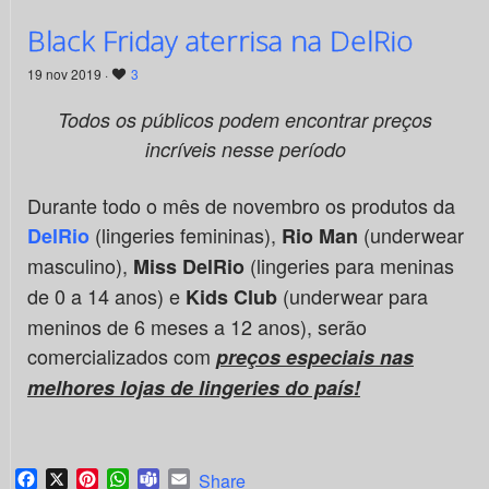
Black Friday aterrisa na DelRio
19 nov 2019 ·
3
Todos os públicos podem encontrar preços
incríveis nesse período
Durante todo o mês de novembro os produtos da
(lingeries femininas),
(underwear
DelRio
Rio Man
masculino),
(lingeries para meninas
Miss DelRio
de 0 a 14 anos) e
(underwear para
Kids Club
meninos de 6 meses a 12 anos), serão
comercializados com
preços especiais nas
melhores lojas de lingeries do país!
Facebook
X
Pinterest
WhatsApp
Teams
Email
Share