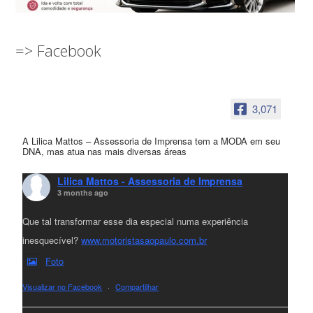
=> Facebook
3,071
A Lilica Mattos – Assessoria de Imprensa tem a MODA em seu
DNA, mas atua nas mais diversas áreas
Lilica Mattos - Assessoria de Imprensa
3 months ago
Que tal transformar esse dia especial numa experiência
inesquecível?
www.motoristasaopaulo.com.br
Foto
Visualizar no Facebook
·
Compartilhar