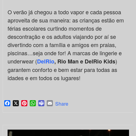
O verão já chegou a todo vapor e cada pessoa
aproveita de sua maneira: as crianças estão em
férias escolares curtindo momentos de
descontração e os adultos viajando por aí se
divertindo com a família e amigos em praias,
piscinas…seja onde for! A marcas de lingerie e
underwear (
)
DelRio
, Rio Man e DelRio Kids
garantem conforto e bem estar para todas as
idades e em todos os lugares!
Facebook
X
Pinterest
WhatsApp
Teams
Email
Share