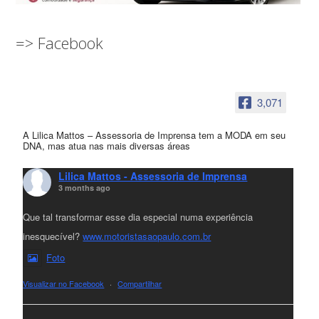
=> Facebook
3,071
A Lilica Mattos – Assessoria de Imprensa tem a MODA em seu
DNA, mas atua nas mais diversas áreas
Lilica Mattos - Assessoria de Imprensa
3 months ago
Que tal transformar esse dia especial numa experiência
inesquecível?
www.motoristasaopaulo.com.br
Foto
Visualizar no Facebook
·
Compartilhar