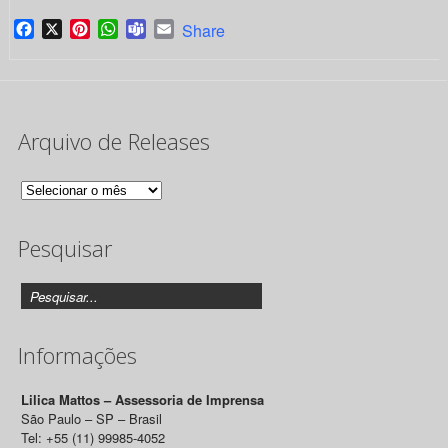
Facebook
X
Pinterest
WhatsApp
Teams
Email
Share
Arquivo de Releases
Arquivo
de
Pesquisar
Releases
Informações
Lilica Mattos – Assessoria de Imprensa
São Paulo – SP – Brasil
Tel: +55 (11) 99985-4052