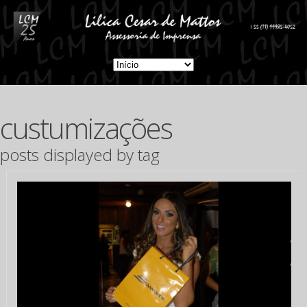
custumizações
posts displayed by tag