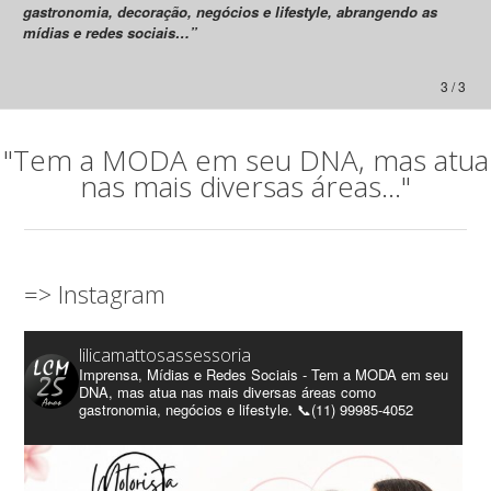
gastronomia, decoração, negócios e lifestyle, abrangendo as
mídias e redes sociais…”
3 / 3
"Tem a MODA em seu DNA, mas atua
nas mais diversas áreas..."
=> Instagram
lilicamattosassessoria
Imprensa, Mídias e Redes Sociais - Tem a MODA em seu
DNA, mas atua nas mais diversas áreas como
gastronomia, negócios e lifestyle. 📞(11) 99985-4052