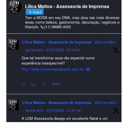
Lilica Mattos - Assessoria de Imprensa
#HappyNewYear
Seguir
Foto
Tem a MODA em seu DNA, mas atua nas mais diversas
áreas como beleza, gastronomia, decoração, negócios e
lifestyle. 📞(11) 99985-4052
Visualizar no Facebook
·
Compartilhar
Lilica Mattos - Assessoria de Imprensa
@lilicamattos
Lilica Mattos - Assessoria de Imprensa
9 months ago
·
quinta-feira - 07/05/2026 - 23:18:54
Que tal transformar esse dia especial numa
A Abrafas - Associação Brasileira de Fibras Artificiais e
experiência inesquecível?
Sintéticas foi destaque na Revista Química e Derivados, na
http://www.motoristasaopaulo.com.br
extensa matéria sobre o setor "Produção de fibras químicas e as
Twitter
incertezas do mercado global".
Confira detalhes 🗞📰📈
Lilica Mattos - Assessoria de Imprensa
@lilicamattos
#sustentabilidade
#FibrasSintéticas
#EconomiaCircular
#Abrafas
·
quarta-feira - 24/12/2025 - 21:51:42
#IndústriaTêxtil
A LCM Assessoria deseja um excelente Natal e um
Foto
2026 repleto de conquistas e realizações para todos
clientes, jornalistas e amigos que sempre nos