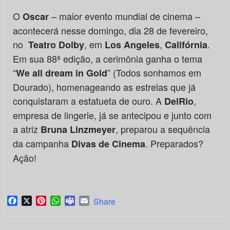
O
– maior evento mundial de cinema –
Oscar
acontecerá nesse domingo, dia 28 de fevereiro,
no
, em
,
.
Teatro Dolby
Los Angeles
Califórnia
Em sua 88ª edição, a cerimônia ganha o tema
“
” (Todos sonhamos em
We all dream in Gold
Dourado), homenageando as estrelas que já
conquistaram a estatueta de ouro. A
,
DelRio
empresa de lingerie, já se antecipou e junto com
a atriz
, preparou a sequência
Bruna Linzmeyer
da campanha
. Preparados?
Divas de Cinema
Ação!
Facebook
X
Pinterest
WhatsApp
Teams
Email
Share