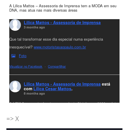
A Lilica Mattos – Assessoria de Imprensa tem a MODA em seu
DNA, mas atua nas mais diversas áreas
Lilica Mattos - Assessoria de Imprensa
3 months ago
Que tal transformar esse dia especial numa experiência
inesquecível?
www.motoristasaopaulo.com.br
Foto
Visualizar no Facebook
·
Compartilhar
Lilica Mattos - Assessoria de Imprensa
está
com
Lilica Cesar Mattos
.
8 months ago
A LCM Assessoria deseja um excelente Natal e um 2026 repleto
de conquistas e realizações para todos clientes, jornalistas e
=> X
amigos que sempre nos acompanham!🎄✨🥂❤️
#lcmassessoria
ssessoria
#natal
#merrychristmas
#felizanonovo