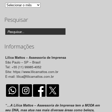
Arquivo
de
Pesquisar
Releases
Informações
Lilica Mattos – Assessoria de Imprensa
São Paulo – SP – Brasil
Tel: +55 (11) 99985-4052
Site: https://www.lilicamattos.com.br
E-mail: lilica@lilicamattos.com.br
“…A Lilica Mattos – Assessoria de Imprensa tem a MODA em
seu DNA, mas atua nas mais diversas áreas como beleza,