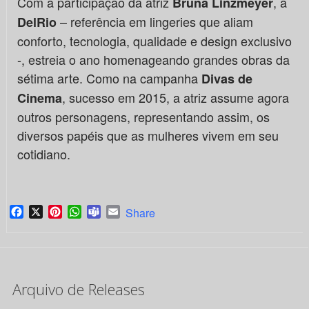
Com a participação da atriz
, a
Bruna Linzmeyer
– referência em lingeries que aliam
DelRio
conforto, tecnologia, qualidade e design exclusivo
-, estreia o ano homenageando grandes obras da
sétima arte. Como na campanha
Divas de
, sucesso em 2015, a atriz assume agora
Cinema
outros personagens, representando assim, os
diversos papéis que as mulheres vivem em seu
cotidiano.
Facebook
X
Pinterest
WhatsApp
Teams
Email
Share
Arquivo de Releases