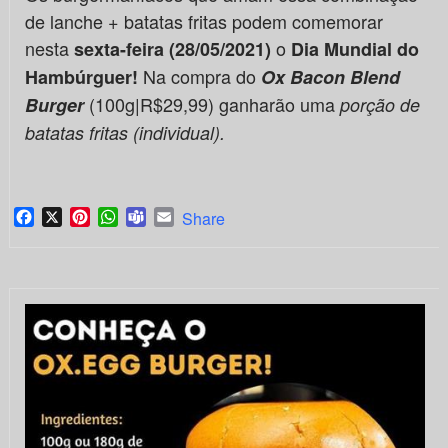
de lanche + batatas fritas podem comemorar
nesta
o
sexta-feira (28/05/2021)
Dia Mundial do
Na compra do
Hambúrguer!
Ox Bacon Blend
(100g|R$29,99) ganharão uma
Burger
porção de
batatas fritas (individual).
Facebook
X
Pinterest
WhatsApp
Teams
Email
Share