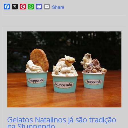
Facebook
X
Pinterest
WhatsApp
Teams
Email
Share
Gelatos Natalinos já são tradição
na Stuppendo