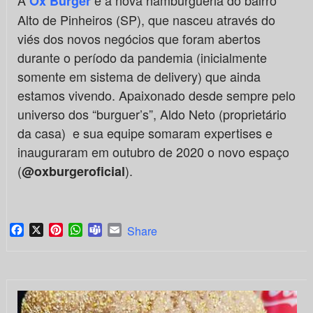
A
é a nova hamburgueria do bairro
Ox Burger
Alto de Pinheiros (SP), que nasceu através do
viés dos novos negócios que foram abertos
durante o período da pandemia (inicialmente
somente em sistema de delivery) que ainda
estamos vivendo. Apaixonado desde sempre pelo
universo dos “burguer’s”, Aldo Neto (proprietário
da casa) e sua equipe somaram expertises e
inauguraram em outubro de 2020 o novo espaço
(
).
@oxburgeroficial
Facebook
X
Pinterest
WhatsApp
Teams
Email
Share