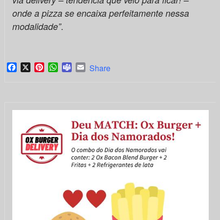
onde a pizza se encaixa perfeitamente nessa
.
modalidade”
Facebook
X
Pinterest
WhatsApp
Teams
Email
Share