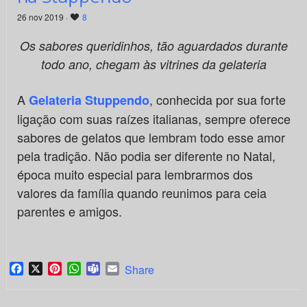
26 nov 2019 ·
8
Os sabores queridinhos, tão aguardados durante
todo ano, chegam às vitrines da gelateria
A
, conhecida por sua forte
Gelateria Stuppendo
ligação com suas raízes italianas, sempre oferece
sabores de gelatos que lembram todo esse amor
pela tradição. Não podia ser diferente no Natal,
época muito especial para lembrarmos dos
valores da família quando reunimos para ceia
parentes e amigos.
Facebook
X
Pinterest
WhatsApp
Teams
Email
Share