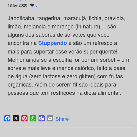
18 fev 2020 ·
6
Jaboticaba, tangerina, maracujá, lichia, graviola,
limão, melancia e morango (in natura)… são
alguns dos sabores de sorvetes que você
encontra na
e são um refresco a
Stuppendo
mais para suportar esse verão super quente!
Melhor ainda se a escolha for por um sorbet – um
sorvete mais leve e menos calórico, feito a base
de água (zero lactose e zero glúten) com frutas
orgânicas. Além de serem fit são ideais para
pessoas que têm restrições na dieta alimentar.
Facebook
X
Pinterest
WhatsApp
Teams
Email
Share