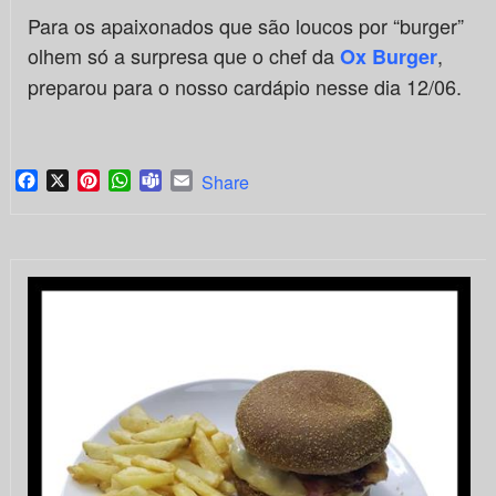
Para os apaixonados que são loucos por “burger”
olhem só a surpresa que o chef da
,
Ox Burger
preparou para o nosso cardápio nesse dia 12/06.
Facebook
X
Pinterest
WhatsApp
Teams
Email
Share