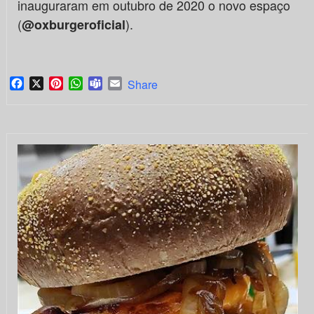
inauguraram em outubro de 2020 o novo espaço
(
).
@oxburgeroficial
Facebook
X
Pinterest
WhatsApp
Teams
Email
Share