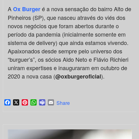
A
é a nova sensação do bairro Alto de
Ox Burger
Pinheiros (SP), que nasceu através do viés dos
novos negócios que foram abertos durante o
período da pandemia (inicialmente somente em
sistema de delivery) que ainda estamos vivendo.
Apaixonados desde sempre pelo universo dos
“burguer’s”, os sócios Aldo Neto e Flávio Richieri
uniram expertises e inauguraram em outubro de
2020 a nova casa (
).
@oxburgeroficial
Facebook
X
Pinterest
WhatsApp
Teams
Email
Share