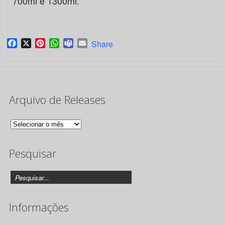
700ml e 1300ml.
Facebook
X
Pinterest
WhatsApp
Teams
Email
Share
Arquivo de Releases
Arquivo
de
Pesquisar
Releases
Informações