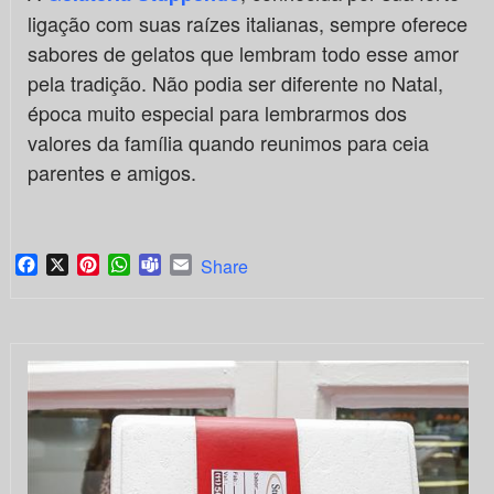
ligação com suas raízes italianas, sempre oferece
sabores de gelatos que lembram todo esse amor
pela tradição. Não podia ser diferente no Natal,
época muito especial para lembrarmos dos
valores da família quando reunimos para ceia
parentes e amigos.
Facebook
X
Pinterest
WhatsApp
Teams
Email
Share