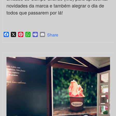
novidades da marca e também alegrar o dia de
todos que passarem por lá!
Facebook
X
Pinterest
WhatsApp
Teams
Email
Share