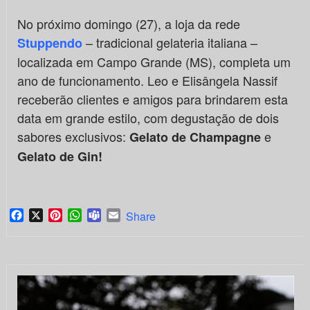
No próximo domingo (27), a loja da rede
– tradicional gelateria italiana –
Stuppendo
localizada em Campo Grande (MS), completa um
ano de funcionamento. Leo e Elisângela Nassif
receberão clientes e amigos para brindarem esta
data em grande estilo, com degustação de dois
sabores exclusivos:
e
Gelato de Champagne
Gelato de Gin!
Facebook
X
Pinterest
WhatsApp
Teams
Email
Share