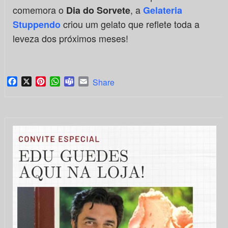
comemora o
, a
Dia do Sorvete
Gelateria
criou um gelato que reflete toda a
Stuppendo
leveza dos próximos meses!
Facebook
X
Pinterest
WhatsApp
Teams
Email
Share