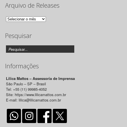
Arquivo de Releases
Arquivo
de
Pesquisar
Releases
Informações
Lilica Mattos – Assessoria de Imprensa
São Paulo – SP – Brasil
Tel: +55 (11) 99985-4052
Site: https://www.lilicamattos.com.br
E-mail: lilica@lilicamattos.com.br