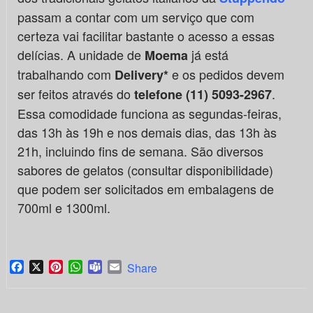
passam a contar com um serviço que com
certeza vai facilitar bastante o acesso a essas
delícias. A unidade de
já está
Moema
trabalhando com
e os pedidos devem
Delivery*
ser feitos através do
.
telefone (11) 5093-2967
Essa comodidade funciona as segundas-feiras,
das 13h às 19h e nos demais dias, das 13h às
21h, incluindo fins de semana. São diversos
sabores de gelatos (consultar disponibilidade)
que podem ser solicitados em embalagens de
700ml e 1300ml.
Facebook
X
Pinterest
WhatsApp
Teams
Email
Share