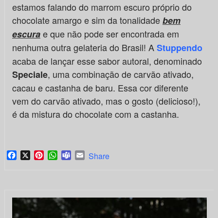
estamos falando do marrom escuro próprio do
chocolate amargo e sim da tonalidade
bem
e que não pode ser encontrada em
escura
nenhuma outra gelateria do Brasil! A
Stuppendo
acaba de lançar esse sabor autoral, denominado
, uma combinação de carvão ativado,
Speciale
cacau e castanha de baru. Essa cor diferente
vem do carvão ativado, mas o gosto (delicioso!),
é da mistura do chocolate com a castanha.
Facebook
X
Pinterest
WhatsApp
Teams
Email
Share