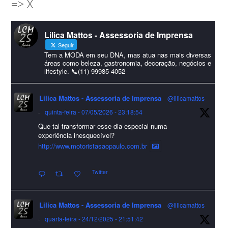
=> X
amigos que sempre nos acompanham!🎄✨🥂❤️
#lcmassessoria
ssessoria
#natal
#merrychristmas
#felizanonovo
Lilica Mattos - Assessoria de Imprensa
#HappyNewYear
Seguir
Foto
Tem a MODA em seu DNA, mas atua nas mais diversas
áreas como beleza, gastronomia, decoração, negócios e
lifestyle. 📞(11) 99985-4052
Visualizar no Facebook
·
Compartilhar
Lilica Mattos - Assessoria de Imprensa
@lilicamattos
Lilica Mattos - Assessoria de Imprensa
9 months ago
·
quinta-feira - 07/05/2026 - 23:18:54
Que tal transformar esse dia especial numa
A Abrafas - Associação Brasileira de Fibras Artificiais e
experiência inesquecível?
Sintéticas foi destaque na Revista Química e Derivados, na
http://www.motoristasaopaulo.com.br
extensa matéria sobre o setor "Produção de fibras químicas e as
Twitter
incertezas do mercado global".
Confira detalhes 🗞📰📈
Lilica Mattos - Assessoria de Imprensa
@lilicamattos
#sustentabilidade
#FibrasSintéticas
#EconomiaCircular
#Abrafas
·
quarta-feira - 24/12/2025 - 21:51:42
#IndústriaTêxtil