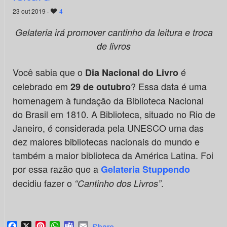
23 out 2019 ·
4
Gelateria irá promover cantinho da leitura e troca
de livros
Você sabia que o
é
Dia Nacional do Livro
celebrado em
? Essa data é uma
29 de outubro
homenagem à fundação da Biblioteca Nacional
do Brasil em 1810. A Biblioteca, situado no Rio de
Janeiro, é considerada pela UNESCO uma das
dez maiores bibliotecas nacionais do mundo e
também a maior biblioteca da América Latina. Foi
por essa razão que a
Gelateria Stuppendo
decidiu fazer o
.
“Cantinho dos Livros”
Facebook
X
Pinterest
WhatsApp
Teams
Email
Share