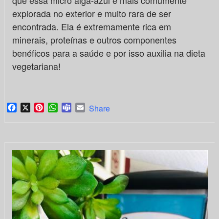
que essa micro alga-azul é mais comumente
explorada no exterior e muito rara de ser
encontrada. Ela é extremamente rica em
minerais, proteínas e outros componentes
benéficos para a saúde e por isso auxilia na dieta
vegetariana!
Facebook
X
Pinterest
WhatsApp
Teams
Email
Share