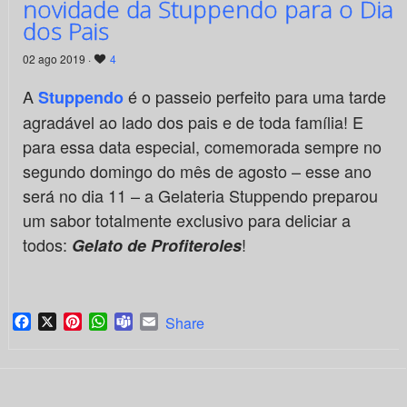
novidade da Stuppendo para o Dia
dos Pais
02 ago 2019 ·
4
A
é o passeio perfeito para uma tarde
Stuppendo
agradável ao lado dos pais e de toda família! E
para essa data especial, comemorada sempre no
segundo domingo do mês de agosto – esse ano
será no dia 11 – a Gelateria Stuppendo preparou
um sabor totalmente exclusivo para deliciar a
todos:
!
Gelato de Profiteroles
Facebook
X
Pinterest
WhatsApp
Teams
Email
Share