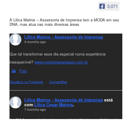
3,071
A Lilica Mattos – Assessoria de Imprensa tem a MODA em seu
DNA, mas atua nas mais diversas áreas
Lilica Mattos - Assessoria de Imprensa
3 months ago
Que tal transformar esse dia especial numa experiência
inesquecível?
www.motoristasaopaulo.com.br
Foto
Visualizar no Facebook
·
Compartilhar
Lilica Mattos - Assessoria de Imprensa
está
com
Lilica Cesar Mattos
.
7 months ago
A LCM Assessoria deseja um excelente Natal e um 2026 repleto
de conquistas e realizações para todos clientes, jornalistas e