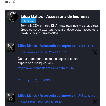
=> X
amigos que sempre nos acompanham!🎄✨🥂❤️
#lcmassessoria
ssessoria
#natal
#merrychristmas
#felizanonovo
Lilica Mattos - Assessoria de Imprensa
#HappyNewYear
Seguir
Foto
Tem a MODA em seu DNA, mas atua nas mais diversas
áreas como beleza, gastronomia, decoração, negócios e
lifestyle. 📞(11) 99985-4052
Visualizar no Facebook
·
Compartilhar
Lilica Mattos - Assessoria de Imprensa
@lilicamattos
Lilica Mattos - Assessoria de Imprensa
9 months ago
·
quinta-feira - 07/05/2026 - 23:18:54
Que tal transformar esse dia especial numa
A Abrafas - Associação Brasileira de Fibras Artificiais e
experiência inesquecível?
Sintéticas foi destaque na Revista Química e Derivados, na
http://www.motoristasaopaulo.com.br
extensa matéria sobre o setor "Produção de fibras químicas e as
Twitter
incertezas do mercado global".
Confira detalhes 🗞📰📈
Lilica Mattos - Assessoria de Imprensa
@lilicamattos
#sustentabilidade
#FibrasSintéticas
#EconomiaCircular
#Abrafas
·
quarta-feira - 24/12/2025 - 21:51:42
#IndústriaTêxtil