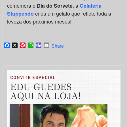
comemora o
, a
Dia do Sorvete
Gelateria
criou um gelato que reflete toda a
Stuppendo
leveza dos próximos meses!
Facebook
X
Pinterest
WhatsApp
Teams
Email
Share