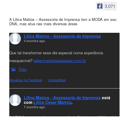
3,071
A Lilica Mattos – Assessoria de Imprensa tem a MODA em seu
DNA, mas atua nas mais diversas áreas
Lilica Mattos - Assessoria de Imprensa
3 months ago
Que tal transformar esse dia especial numa experiência
inesquecível?
www.motoristasaopaulo.com.br
Foto
Visualizar no Facebook
·
Compartilhar
Lilica Mattos - Assessoria de Imprensa
está
com
Lilica Cesar Mattos
.
7 months ago
A LCM Assessoria deseja um excelente Natal e um 2026 repleto
de conquistas e realizações para todos clientes, jornalistas e