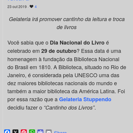
23 out 2019 ·
4
Gelateria irá promover cantinho da leitura e troca
de livros
Você sabia que o
é
Dia Nacional do Livro
celebrado em
? Essa data é uma
29 de outubro
homenagem à fundação da Biblioteca Nacional
do Brasil em 1810. A Biblioteca, situado no Rio de
Janeiro, é considerada pela UNESCO uma das
dez maiores bibliotecas nacionais do mundo e
também a maior biblioteca da América Latina. Foi
por essa razão que a
Gelateria Stuppendo
decidiu fazer o
.
“Cantinho dos Livros”
Facebook
X
Pinterest
WhatsApp
Teams
Email
Share