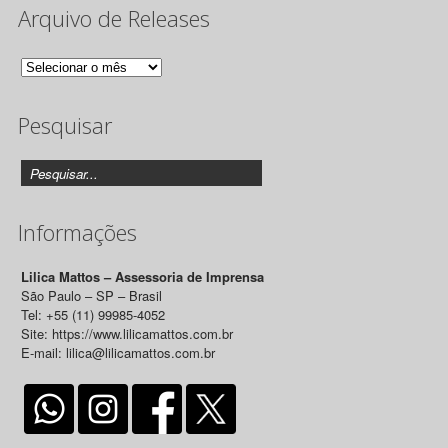
Arquivo de Releases
Arquivo
de
Pesquisar
Releases
Informações
Lilica Mattos – Assessoria de Imprensa
São Paulo – SP – Brasil
Tel: +55 (11) 99985-4052
Site: https://www.lilicamattos.com.br
E-mail: lilica@lilicamattos.com.br