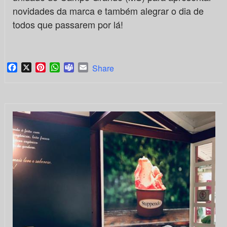
novidades da marca e também alegrar o dia de
todos que passarem por lá!
Facebook
X
Pinterest
WhatsApp
Teams
Email
Share