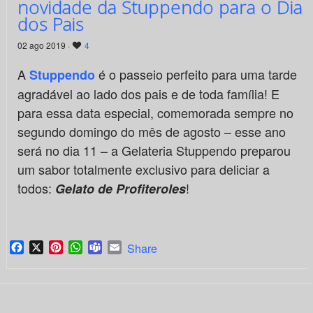
novidade da Stuppendo para o Dia
dos Pais
02 ago 2019 ·
4
A
é o passeio perfeito para uma tarde
Stuppendo
agradável ao lado dos pais e de toda família! E
para essa data especial, comemorada sempre no
segundo domingo do mês de agosto – esse ano
será no dia 11 – a Gelateria Stuppendo preparou
um sabor totalmente exclusivo para deliciar a
todos:
!
Gelato de Profiteroles
Facebook
X
Pinterest
WhatsApp
Teams
Email
Share