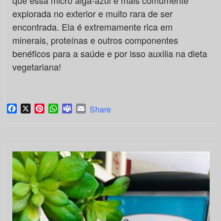
que essa micro alga-azul é mais comumente
explorada no exterior e muito rara de ser
encontrada. Ela é extremamente rica em
minerais, proteínas e outros componentes
benéficos para a saúde e por isso auxilia na dieta
vegetariana!
Facebook
X
Pinterest
WhatsApp
Teams
Email
Share