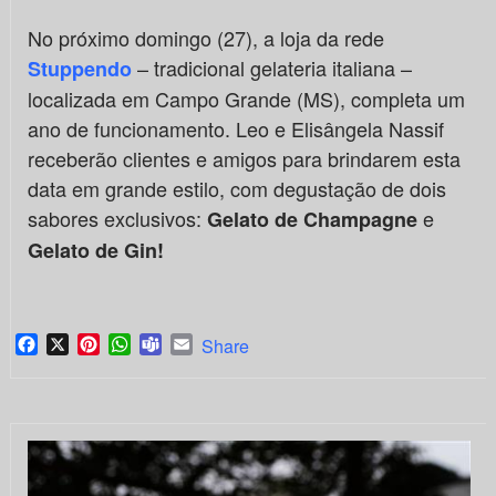
No próximo domingo (27), a loja da rede
– tradicional gelateria italiana –
Stuppendo
localizada em Campo Grande (MS), completa um
ano de funcionamento. Leo e Elisângela Nassif
receberão clientes e amigos para brindarem esta
data em grande estilo, com degustação de dois
sabores exclusivos:
e
Gelato de Champagne
Gelato de Gin!
Facebook
X
Pinterest
WhatsApp
Teams
Email
Share