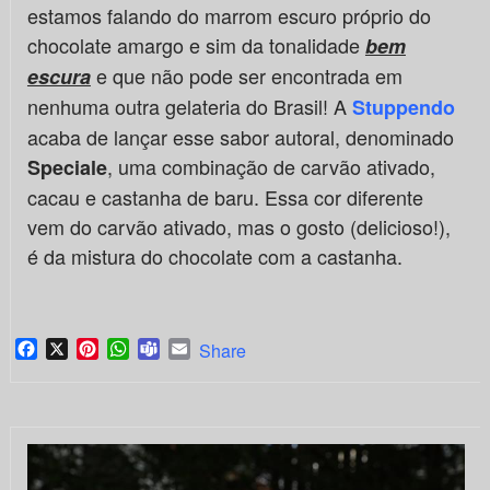
estamos falando do marrom escuro próprio do
chocolate amargo e sim da tonalidade
bem
e que não pode ser encontrada em
escura
nenhuma outra gelateria do Brasil! A
Stuppendo
acaba de lançar esse sabor autoral, denominado
, uma combinação de carvão ativado,
Speciale
cacau e castanha de baru. Essa cor diferente
vem do carvão ativado, mas o gosto (delicioso!),
é da mistura do chocolate com a castanha.
Facebook
X
Pinterest
WhatsApp
Teams
Email
Share