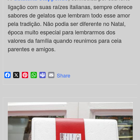
ligação com suas raízes italianas, sempre oferece
sabores de gelatos que lembram todo esse amor
pela tradição. Não podia ser diferente no Natal,
época muito especial para lembrarmos dos
valores da família quando reunimos para ceia
parentes e amigos.
Facebook
X
Pinterest
WhatsApp
Teams
Email
Share