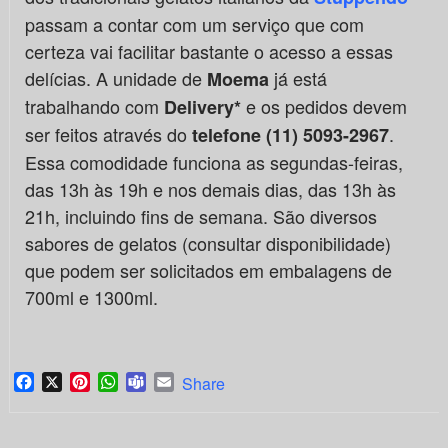
passam a contar com um serviço que com
certeza vai facilitar bastante o acesso a essas
delícias. A unidade de
já está
Moema
trabalhando com
e os pedidos devem
Delivery*
ser feitos através do
.
telefone (11) 5093-2967
Essa comodidade funciona as segundas-feiras,
das 13h às 19h e nos demais dias, das 13h às
21h, incluindo fins de semana. São diversos
sabores de gelatos (consultar disponibilidade)
que podem ser solicitados em embalagens de
700ml e 1300ml.
Facebook
X
Pinterest
WhatsApp
Teams
Email
Share