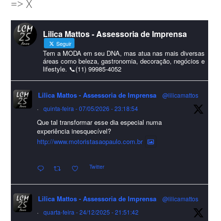
=> X
amigos que sempre nos acompanham!🎄✨🥂❤️
#lcmassessoria
ssessoria
#natal
#merrychristmas
#felizanonovo
Lilica Mattos - Assessoria de Imprensa
#HappyNewYear
Seguir
Foto
Tem a MODA em seu DNA, mas atua nas mais diversas
áreas como beleza, gastronomia, decoração, negócios e
lifestyle. 📞(11) 99985-4052
Visualizar no Facebook
·
Compartilhar
Lilica Mattos - Assessoria de Imprensa
@lilicamattos
Lilica Mattos - Assessoria de Imprensa
9 months ago
·
quinta-feira - 07/05/2026 - 23:18:54
Que tal transformar esse dia especial numa
A Abrafas - Associação Brasileira de Fibras Artificiais e
experiência inesquecível?
Sintéticas foi destaque na Revista Química e Derivados, na
http://www.motoristasaopaulo.com.br
extensa matéria sobre o setor "Produção de fibras químicas e as
Twitter
incertezas do mercado global".
Confira detalhes 🗞📰📈
Lilica Mattos - Assessoria de Imprensa
@lilicamattos
#sustentabilidade
#FibrasSintéticas
#EconomiaCircular
#Abrafas
·
quarta-feira - 24/12/2025 - 21:51:42
#IndústriaTêxtil