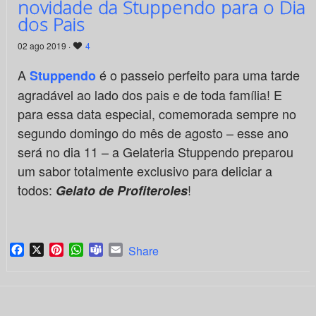
novidade da Stuppendo para o Dia
dos Pais
02 ago 2019 ·
4
A
é o passeio perfeito para uma tarde
Stuppendo
agradável ao lado dos pais e de toda família! E
para essa data especial, comemorada sempre no
segundo domingo do mês de agosto – esse ano
será no dia 11 – a Gelateria Stuppendo preparou
um sabor totalmente exclusivo para deliciar a
todos:
!
Gelato de Profiteroles
Facebook
X
Pinterest
WhatsApp
Teams
Email
Share