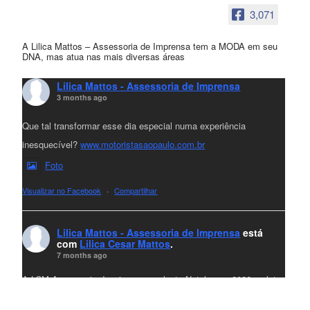
3,071
A Lilica Mattos – Assessoria de Imprensa tem a MODA em seu
DNA, mas atua nas mais diversas áreas
Lilica Mattos - Assessoria de Imprensa
3 months ago
Que tal transformar esse dia especial numa experiência
inesquecível?
www.motoristasaopaulo.com.br
Foto
Visualizar no Facebook
·
Compartilhar
Lilica Mattos - Assessoria de Imprensa
está
com
Lilica Cesar Mattos
.
7 months ago
A LCM Assessoria deseja um excelente Natal e um 2026 repleto
de conquistas e realizações para todos clientes, jornalistas e