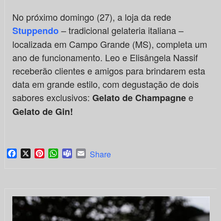
No próximo domingo (27), a loja da rede
– tradicional gelateria italiana –
Stuppendo
localizada em Campo Grande (MS), completa um
ano de funcionamento. Leo e Elisângela Nassif
receberão clientes e amigos para brindarem esta
data em grande estilo, com degustação de dois
sabores exclusivos:
e
Gelato de Champagne
Gelato de Gin!
Facebook
X
Pinterest
WhatsApp
Teams
Email
Share