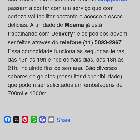
passam a contar com um serviço que com
certeza vai facilitar bastante o acesso a essas
delícias. A unidade de
já está
Moema
trabalhando com
e os pedidos devem
Delivery*
ser feitos através do
.
telefone (11) 5093-2967
Essa comodidade funciona as segundas-feiras,
das 13h às 19h e nos demais dias, das 13h às
21h, incluindo fins de semana. São diversos
sabores de gelatos (consultar disponibilidade)
que podem ser solicitados em embalagens de
700ml e 1300ml.
Facebook
X
Pinterest
WhatsApp
Teams
Email
Share