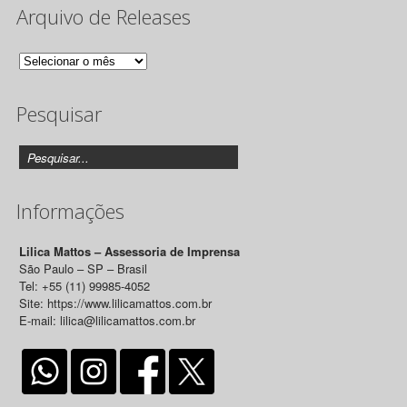
Arquivo de Releases
Arquivo
de
Pesquisar
Releases
Informações
Lilica Mattos – Assessoria de Imprensa
São Paulo – SP – Brasil
Tel: +55 (11) 99985-4052
Site: https://www.lilicamattos.com.br
E-mail: lilica@lilicamattos.com.br