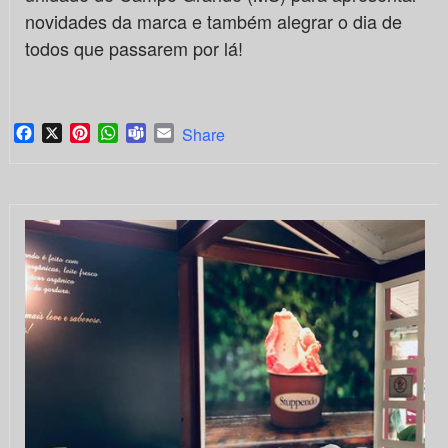
novidades da marca e também alegrar o dia de
todos que passarem por lá!
Facebook
X
Pinterest
WhatsApp
Teams
Email
Share