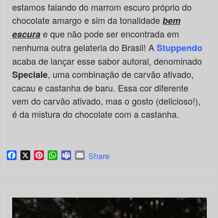
estamos falando do marrom escuro próprio do
chocolate amargo e sim da tonalidade
bem
e que não pode ser encontrada em
escura
nenhuma outra gelateria do Brasil! A
Stuppendo
acaba de lançar esse sabor autoral, denominado
, uma combinação de carvão ativado,
Speciale
cacau e castanha de baru. Essa cor diferente
vem do carvão ativado, mas o gosto (delicioso!),
é da mistura do chocolate com a castanha.
Facebook
X
Pinterest
WhatsApp
Teams
Email
Share