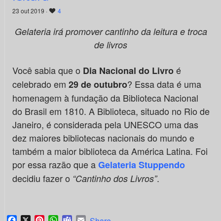
23 out 2019 ·
4
Gelateria irá promover cantinho da leitura e troca
de livros
Você sabia que o
é
Dia Nacional do Livro
celebrado em
? Essa data é uma
29 de outubro
homenagem à fundação da Biblioteca Nacional
do Brasil em 1810. A Biblioteca, situado no Rio de
Janeiro, é considerada pela UNESCO uma das
dez maiores bibliotecas nacionais do mundo e
também a maior biblioteca da América Latina. Foi
por essa razão que a
Gelateria Stuppendo
decidiu fazer o
.
“Cantinho dos Livros”
Facebook
X
Pinterest
WhatsApp
Teams
Email
Share