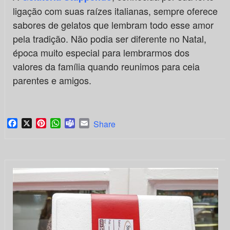
ligação com suas raízes italianas, sempre oferece
sabores de gelatos que lembram todo esse amor
pela tradição. Não podia ser diferente no Natal,
época muito especial para lembrarmos dos
valores da família quando reunimos para ceia
parentes e amigos.
Facebook
X
Pinterest
WhatsApp
Teams
Email
Share