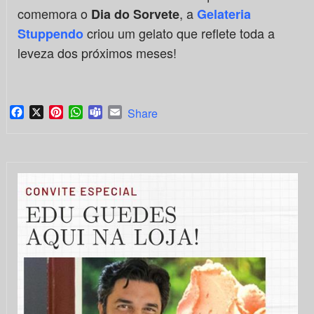
comemora o
, a
Dia do Sorvete
Gelateria
criou um gelato que reflete toda a
Stuppendo
leveza dos próximos meses!
Facebook
X
Pinterest
WhatsApp
Teams
Email
Share