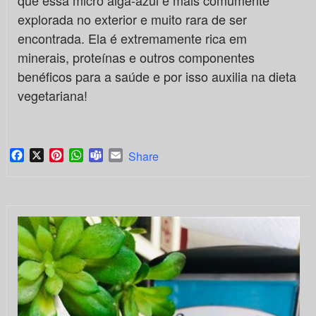
que essa micro alga-azul é mais comumente
explorada no exterior e muito rara de ser
encontrada. Ela é extremamente rica em
minerais, proteínas e outros componentes
benéficos para a saúde e por isso auxilia na dieta
vegetariana!
Facebook
X
Pinterest
WhatsApp
Teams
Email
Share