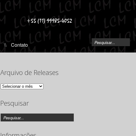
\\
Contato
Arquivo de Releases
Arquivo
de
Releases
Pesquisar
Informações