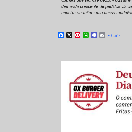
demanda crescente de pedidos via deli
encaixa perfeitamente nessa modalid
Facebook
X
Pinterest
WhatsApp
Teams
Email
Share