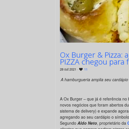
Ox Burger & Pizza: a
PIZZA chegou para fi
28 out 2021 ·
11
A hamburgueria amplia seu cardápio 
A Ox Burger – que já é referência no 
novos negócios que foram abertos du
sistema de delivery) e expande agor
agregando ao seu cardápio o símbol
Segundo
Aldo Neto
, proprietário da
clientes que sempre pediam pizzas 