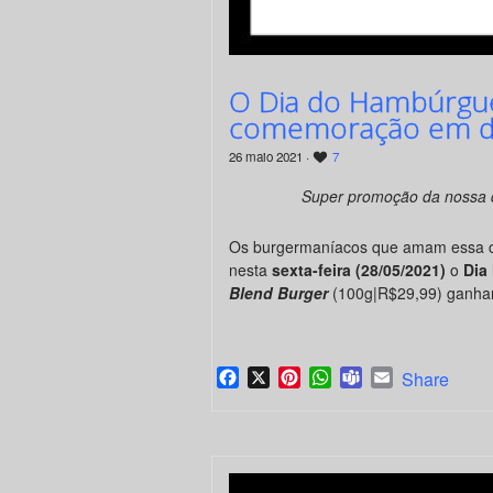
O Dia do Hambúrgu
comemoração em d
26 maio 2021 ·
7
Super promoção da nossa d
Os burgermaníacos que amam essa c
nesta
sexta-feira (28/05/2021)
o
Dia
Blend Burger
(100g|R$29,99) ganh
Facebook
X
Pinterest
WhatsApp
Teams
Email
Share