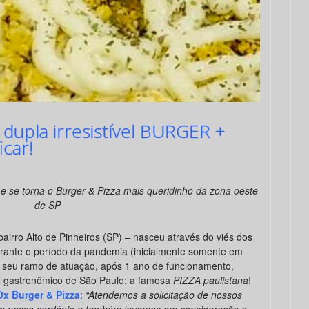
 dupla irresistível BURGER +
car!
e se torna o Burger & Pizza mais queridinho da zona oeste
de SP
bairro Alto de Pinheiros (SP) – nasceu através do viés dos
rante o período da pandemia (inicialmente somente em
a seu ramo de atuação, após 1 ano de funcionamento,
o gastronômico de São Paulo: a famosa
PIZZA paulistana
!
Ox Burger & Pizza
:
“Atendemos a solicitação de nossos
em nosso cardápio e também levamos em consideração a