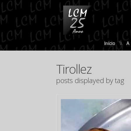
Início
\\
A
Tirollez
posts displayed by tag