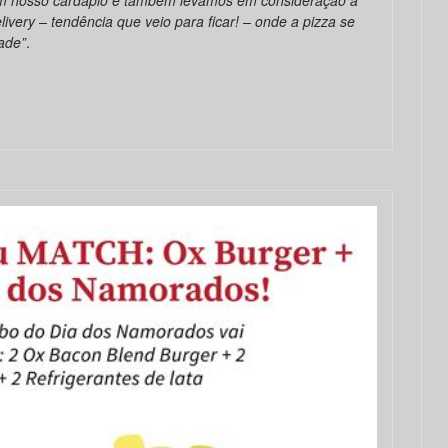
very – tendência que veio para ficar! – onde a pizza se
ade”
.