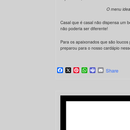
O menu idea
Casal que é casal não dispensa um
não poderia ser diferente!
Para os apaixonados que são loucos 
preparou para o nosso cardápio nesse
Facebook
X
Pinterest
WhatsApp
Teams
Email
Share