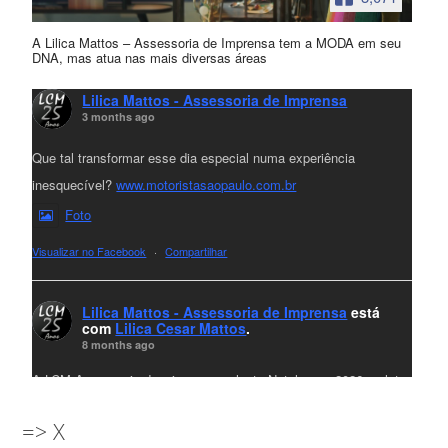
A Lilica Mattos – Assessoria de Imprensa tem a MODA em seu
DNA, mas atua nas mais diversas áreas
Lilica Mattos - Assessoria de Imprensa
3 months ago
Que tal transformar esse dia especial numa experiência
inesquecível?
www.motoristasaopaulo.com.br
Foto
Visualizar no Facebook
·
Compartilhar
Lilica Mattos - Assessoria de Imprensa
está
com
Lilica Cesar Mattos
.
8 months ago
A LCM Assessoria deseja um excelente Natal e um 2026 repleto
de conquistas e realizações para todos clientes, jornalistas e
=> X
amigos que sempre nos acompanham!🎄✨🥂❤️