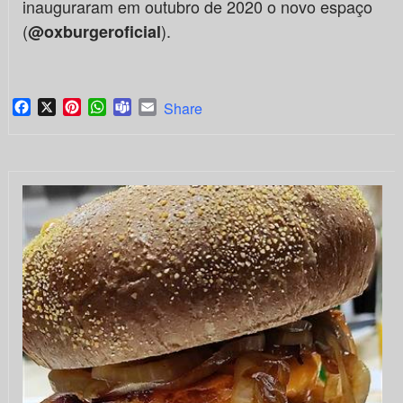
inauguraram em outubro de 2020 o novo espaço
(
).
@oxburgeroficial
Facebook
X
Pinterest
WhatsApp
Teams
Email
Share