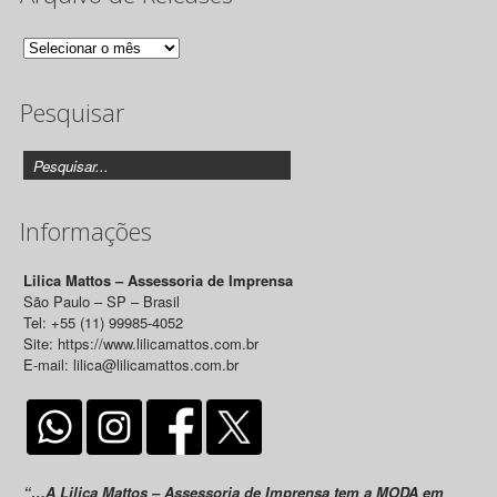
Arquivo
de
Pesquisar
Releases
Informações
Lilica Mattos – Assessoria de Imprensa
São Paulo – SP – Brasil
Tel: +55 (11) 99985-4052
Site: https://www.lilicamattos.com.br
E-mail: lilica@lilicamattos.com.br
“…A Lilica Mattos – Assessoria de Imprensa tem a MODA em