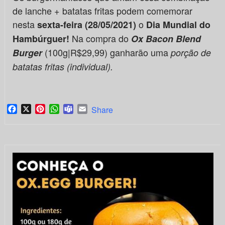
de lanche + batatas fritas podem comemorar
nesta
o
sexta-feira (28/05/2021)
Dia Mundial do
Na compra do
Hambúrguer!
Ox Bacon Blend
(100g|R$29,99) ganharão uma
Burger
porção de
batatas fritas (individual).
Facebook
X
Pinterest
WhatsApp
Teams
Email
Share