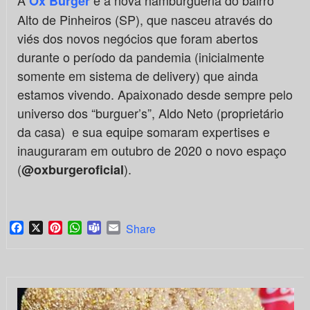
A
é a nova hamburgueria do bairro
Ox Burger
Alto de Pinheiros (SP), que nasceu através do
viés dos novos negócios que foram abertos
durante o período da pandemia (inicialmente
somente em sistema de delivery) que ainda
estamos vivendo. Apaixonado desde sempre pelo
universo dos “burguer’s”, Aldo Neto (proprietário
da casa) e sua equipe somaram expertises e
inauguraram em outubro de 2020 o novo espaço
(
).
@oxburgeroficial
Facebook
X
Pinterest
WhatsApp
Teams
Email
Share