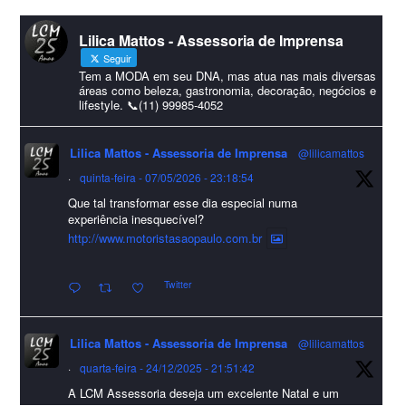
#lcmassessoria
ssessoria
#natal
#merrychristmas
#felizanonovo
Lilica Mattos - Assessoria de Imprensa
#HappyNewYear
Seguir
Foto
Tem a MODA em seu DNA, mas atua nas mais diversas
áreas como beleza, gastronomia, decoração, negócios e
lifestyle. 📞(11) 99985-4052
Visualizar no Facebook
·
Compartilhar
Lilica Mattos - Assessoria de Imprensa
@lilicamattos
Lilica Mattos - Assessoria de Imprensa
9 months ago
·
quinta-feira - 07/05/2026 - 23:18:54
Que tal transformar esse dia especial numa
A Abrafas - Associação Brasileira de Fibras Artificiais e
experiência inesquecível?
Sintéticas foi destaque na Revista Química e Derivados, na
http://www.motoristasaopaulo.com.br
extensa matéria sobre o setor "Produção de fibras químicas e as
Twitter
incertezas do mercado global".
Confira detalhes 🗞📰📈
Lilica Mattos - Assessoria de Imprensa
@lilicamattos
#sustentabilidade
#FibrasSintéticas
#EconomiaCircular
#Abrafas
·
quarta-feira - 24/12/2025 - 21:51:42
#IndústriaTêxtil
A LCM Assessoria deseja um excelente Natal e um
Foto