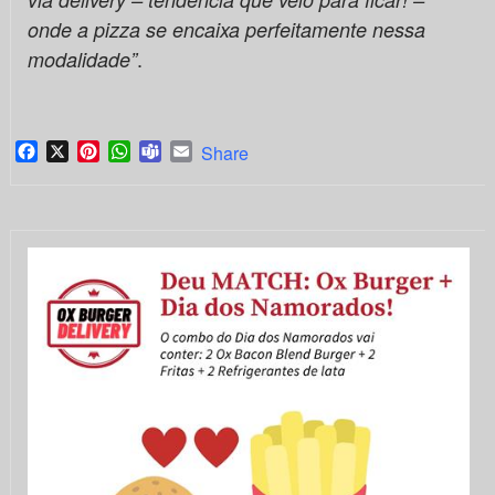
onde a pizza se encaixa perfeitamente nessa
.
modalidade”
Facebook
X
Pinterest
WhatsApp
Teams
Email
Share