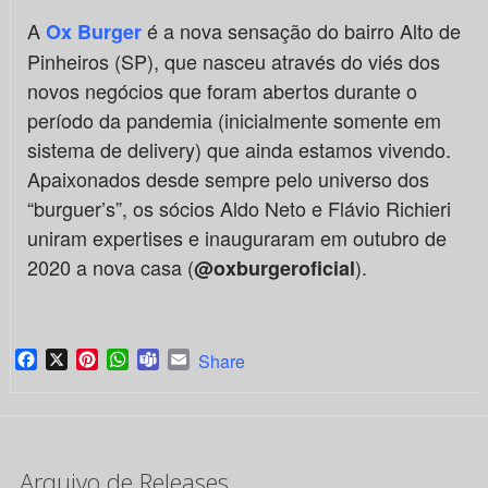
A
é a nova sensação do bairro Alto de
Ox Burger
Pinheiros (SP), que nasceu através do viés dos
novos negócios que foram abertos durante o
período da pandemia (inicialmente somente em
sistema de delivery) que ainda estamos vivendo.
Apaixonados desde sempre pelo universo dos
“burguer’s”, os sócios Aldo Neto e Flávio Richieri
uniram expertises e inauguraram em outubro de
2020 a nova casa (
).
@oxburgeroficial
Facebook
X
Pinterest
WhatsApp
Teams
Email
Share
Arquivo de Releases