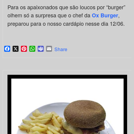
Para os apaixonados que são loucos por “burger”
olhem só a surpresa que o chef da
,
Ox Burger
preparou para o nosso cardápio nesse dia 12/06.
Facebook
X
Pinterest
WhatsApp
Teams
Email
Share